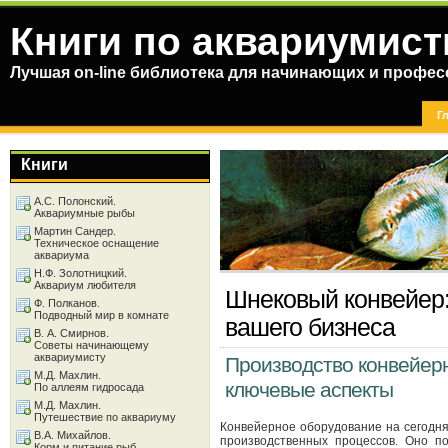
Книги по аквариумист
Лучшая on-line библиотека для начинающих и профес
Г
Книги
А.С. Полонский.
Аквариумные рыбы
Мартин Сандер.
Техническое оснащение
аквариума
Н.Ф. Золотницкий.
Аквариум любителя
Шнековый конвейер:
Ф. Полканов.
Подводный мир в комнате
вашего бизнеса
В. А. Смирнов.
Советы начинающему
аквариумисту
Производство конвейерн
М.Д. Махлин.
ключевые аспекты
По аллеям гидросада
М.Д. Махлин.
Путешествие по аквариуму
Конвейерное оборудование на сегодн
В.А. Михайлов.
производственных процессов. Оно по
Корм и питание рыб