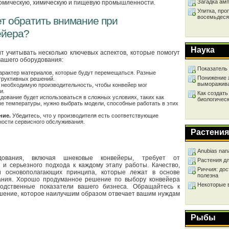
Загадка ам
номическую, химическую и пищевую промышленности.
Улитка, про
восемьдеся
ет обратить внимание при
ейера?
Наука
т учитывать несколько ключевых аспектов, которые помогут
вашего оборудования:
Показатель
арактер материалов, которые будут перемещаться. Разные
Понижение 
труктивных решений.
выморажив
необходимую производительность, чтобы конвейер мог
и.
Как создать
дование будет использоваться в сложных условиях, таких как
биологичес
е температуры, нужно выбрать модели, способные работать в этих
ние.
Убедитесь, что у производителя есть соответствующие
ности сервисного обслуживания.
Растения
Anubias nan
удования, включая шнековые конвейеры, требует от
Растения д
 и серьезного подхода к каждому этапу работы. Качество,
Риччия: дос
 основополагающих принципа, которые лежат в основе
полезна
ания. Хорошо продуманное решение по выбору конвейера
Некоторые 
одственные показатели вашего бизнеса. Обращайтесь к
шение, которое наилучшим образом отвечает вашим нуждам
Рыбы