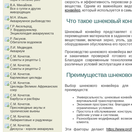
скорость и эффективность перевозки р
В.А. Михайлов.
вещества. Одним из важнейших вид
Все о гуппи и других
конвейер
, который используется в сам
живородящих
М.Н. Ильин.
Что такое шнековый ко
Аквариумное рыбоводство
Г.Р. Аксельрод,
У. Вордеруинклер.
Шнековый конвейер представляет 
Энциклопедия аквариумиста
перемещения материалов в заданном 
Р. Ласуков.
веществами, включая зерно, уголь, 
Обитатели водоемов
оборудования обусловлена его простот
Л.И. Медведев.
Аквариум
Производство шнекового конвейера вкл
и заканчивая проверкой готового и
С.М. Кочетов.
Советы и рецепты-1
Благодаря современным технологиям
различных условий эксплуатации и кон
С.М. Кочетов.
Советы и рецепты-2
Преимущества шнековог
С.М. Кочетов.
Карликовые цихлиды
С.М. Кочетов.
Выбор шнекового конвейера для в
Цихлиды Великих Африканских
преимуществ:
озер
С.М. Кочетов.
Универсальность: шнековые конвейер
Барбусы и расборы
вертикальной транспортировки.
С.М. Кочетов.
Экономия пространства: благодаря 
Пресноводные акулы и
ограниченных условиях.
тропические вьюны
Простота в обслуживании: конструк
рабочим узлам и системам.
С.М. Кочетов.
Разнообразие модификаций: возмож
Лабиринтовые и радужницы
клиента.
С.М. Кочетов.
Дискусы - короли аквариума
Эти факторы делают
https://www.prof