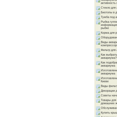
активность 
Стекло для
Биотопы в 
Тумба под 
Рыбка гуппи
информация
рыбке
Корма для 
Оборудован
Виды аквар
компрессор
Фильтр для
Как выбрать
аквариума?
Как подобра
аквариума
Изготовлен
аквариума
Изготовлен
Киеве
Виды фильт
Декорации 
Советы на
Товары для
домашних 
Обслуживан
Купить кры