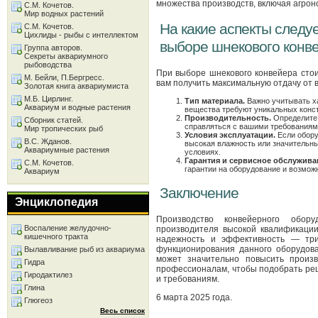
множества производств, включая агро
С.М. Кочетов.
Мир водных растений
На какие аспекты следу
С.М. Кочетов.
Цихлиды - рыбы с интеллектом
выборе шнекового конв
Группа авторов.
Секреты аквариумного
рыбоводства
При выборе шнекового конвейера стои
М. Бейли, П.Бергресс.
вам получить максимальную отдачу от 
Золотая книга аквариумиста
М.Б. Цирлинг.
Тип материала.
Важно учитывать х
Аквариум и водные растения
вещества требуют уникальных конс
Производительность.
Определите 
Сборник статей.
справляться с вашими требованиям
Мир тропических рыб
Условия эксплуатации.
Если обору
В.С. Жданов.
высокая влажность или значительны
Аквариумные растения
условиях.
Гарантия и сервисное обслужива
С.М. Кочетов.
гарантии на оборудование и возмож
Аквариум
Заключение
Энциклопедия
Производство конвейерного обор
Воспаление желудочно-
производителя высокой квалификации
кишечного тракта
надежность и эффективность — три
функционирования данного оборудов
Вылавливание рыб из аквариума
может значительно повысить произв
Гидра
профессионалам, чтобы подобрать ре
Гиродактилез
и требованиям.
Глина
6 марта 2025 года.
Глюгеоз
Весь список