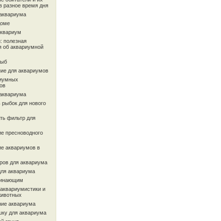
в разное время дня
 аквариума
доме
аквариум
: полезная
 об аквариумной
рыб
ие для аквариумов
иумных
ов
 аквариума
 рыбок для нового
ть фильтр для
ие пресноводного
ие аквариумов в
ров для аквариума
для аквариума
чинающим
 аквариумистики и
животных
ие аквариума
шку для аквариума