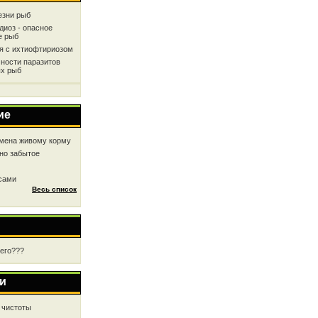
езни рыб
диоз - опасное
е рыб
ся с ихтиофтириозом
ности паразитов
х рыб
ие
мена живому корму
но забытое
 сами
Весь список
чего???
и
 чистоты