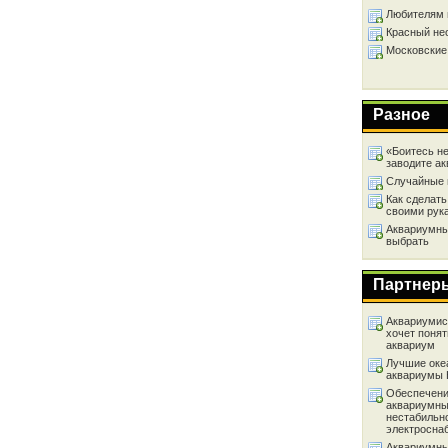
Любителям 
Красный не
Московские
Разное
«Боитесь не
заводите а
Случайные 
Как сделать
своими рук
Аквариумный
выбрать
Партнер
Аквариумист
хочет понят
аквариум
Лучшие оке
аквариумы
Обеспечени
аквариумны
нестабильн
электросна
Аквариумны