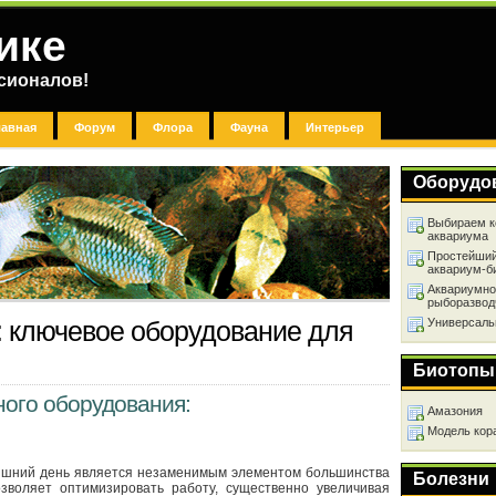
ике
сионалов!
лавная
Форум
Флора
Фауна
Интерьер
Оборудо
Выбираем к
аквариума
Простейший
аквариум-б
Аквариумно
рыборазвод
Универсаль
 ключевое оборудование для
Биотопы
ого оборудования:
Амазония
Модель кор
яшний день является незаменимым элементом большинства
Болезни
зволяет оптимизировать работу, существенно увеличивая