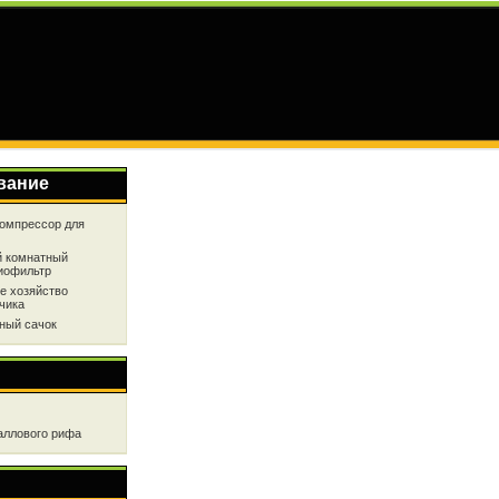
вание
омпрессор для
 комнатный
иофильтр
е хозяйство
чика
ный сачок
аллового рифа