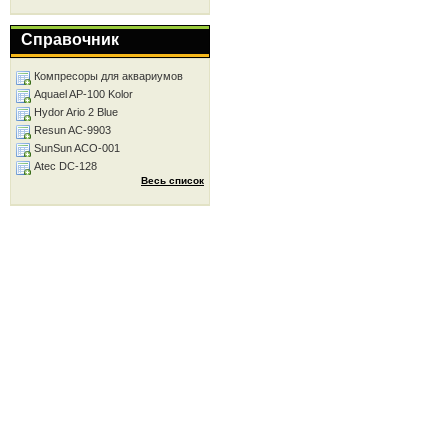
Справочник
Компресоры для аквариумов
Aquael AP-100 Kolor
Hydor Ario 2 Blue
Resun AC-9903
SunSun ACO-001
Atec DC-128
Весь список