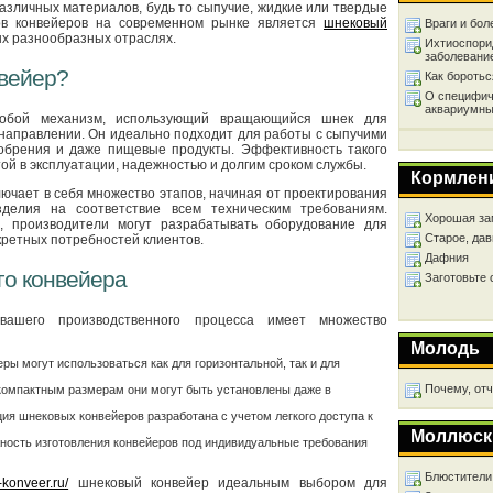
азличных материалов, будь то сыпучие, жидкие или твердые
ов конвейеров на современном рынке является
шнековый
Враги и бол
ых разнообразных отраслях.
Ихтиоспори
заболевани
нвейер?
Как бороть
О специфич
аквариумны
собой механизм, использующий вращающийся шнек для
направлении. Он идеально подходит для работы с сыпучими
удобрения и даже пищевые продукты. Эффективность такого
ой в эксплуатации, надежностью и долгим сроком службы.
Кормлен
ючает в себя множество этапов, начиная от проектирования
зделия на соответствие всем техническим требованиям.
Хорошая за
, производители могут разрабатывать оборудование для
Старое, дав
кретных потребностей клиентов.
Дафния
о конвейера
Заготовьте
ашего производственного процесса имеет множество
Молодь
ы могут использоваться как для горизонтальной, так и для
Почему, от
компактным размерам они могут быть установлены даже в
ция шнековых конвейеров разработана с учетом легкого доступа к
Моллюск
ность изготовления конвейеров под индивидуальные требования
Блюстители
-konveer.ru/
шнековый конвейер идеальным выбором для