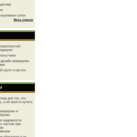
цихлид
он
 вуалевые гуппи
Весь список
приятностей -
квариум»
попутчики
 дизайн аквариума
ами
 грунт и как его
ы
ика для тех, кто
ь, а не просто купить
анариумы и
 Крыма
е надежности
х систем при
ом
бжении
е обитатели и их