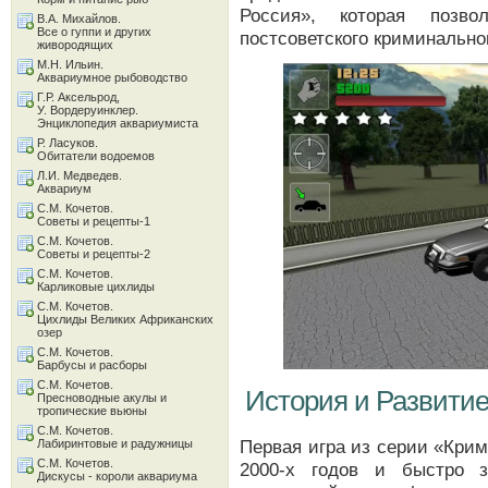
Россия», которая позво
В.А. Михайлов.
Все о гуппи и других
постсоветского криминально
живородящих
М.Н. Ильин.
Аквариумное рыбоводство
Г.Р. Аксельрод,
У. Вордеруинклер.
Энциклопедия аквариумиста
Р. Ласуков.
Обитатели водоемов
Л.И. Медведев.
Аквариум
С.М. Кочетов.
Советы и рецепты-1
С.М. Кочетов.
Советы и рецепты-2
С.М. Кочетов.
Карликовые цихлиды
С.М. Кочетов.
Цихлиды Великих Африканских
озер
С.М. Кочетов.
Барбусы и расборы
С.М. Кочетов.
История и Развити
Пресноводные акулы и
тропические вьюны
С.М. Кочетов.
Первая игра из серии «Кри
Лабиринтовые и радужницы
С.М. Кочетов.
2000-х годов и быстро з
Дискусы - короли аквариума