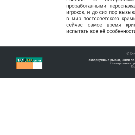
проработанными персонаж
игроков, и до сих пор вызыв
в мир постсоветского крим
сейчас самое время кри
испытать все её особенности
©
Кни
аквариумные рыбки, книги по
Сканирование, р
Гл