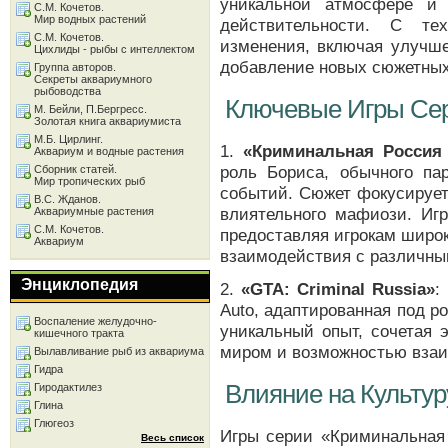
уникальной атмосфере и 
С.М. Кочетов.
Мир водных растений
действительности. С те
С.М. Кочетов.
изменения, включая улучше
Цихлиды - рыбы с интеллектом
добавление новых сюжетных
Группа авторов.
Секреты аквариумного
рыбоводства
Ключевые Игры Се
М. Бейли, П.Бергресс.
Золотая книга аквариумиста
М.Б. Цирлинг.
1.
«Криминальная Россия
Аквариум и водные растения
роль Бориса, обычного па
Сборник статей.
Мир тропических рыб
событий. Сюжет фокусирует
В.С. Жданов.
влиятельного мафиози. Игр
Аквариумные растения
С.М. Кочетов.
предоставляя игрокам широ
Аквариум
взаимодействия с различны
Энциклопедия
2.
«GTA: Criminal Russia»
:
Auto, адаптированная под р
Воспаление желудочно-
уникальный опыт, сочетая
кишечного тракта
миром и возможностью взаи
Вылавливание рыб из аквариума
Гидра
Влияние на Культур
Гиродактилез
Глина
Глюгеоз
Игры серии «Криминальная 
Весь список