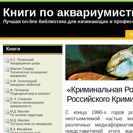
Книги по аквариумист
Лучшая on-line библиотека для начинающих и профес
Г
Книги
А.С. Полонский.
Аквариумные рыбы
Мартин Сандер.
Техническое оснащение
аквариума
Н.Ф. Золотницкий.
Аквариум любителя
«Криминальная Ро
Ф. Полканов.
Подводный мир в комнате
Российского Крим
В. А. Смирнов.
Советы начинающему
аквариумисту
С конца 1990-х годов ро
М.Д. Махлин.
По аллеям гидросада
неотъемлемой частью ма
М.Д. Махлин.
различных медиаформато
Путешествие по аквариуму
В.А. Михайлов.
представителей этого жа
Корм и питание рыб