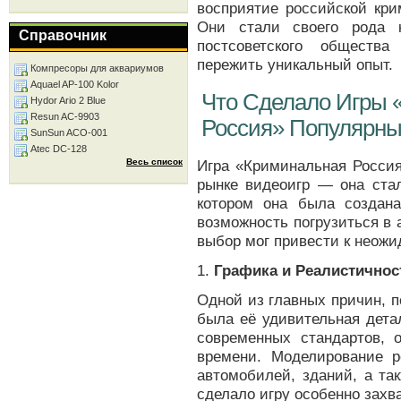
восприятие российской кри
Они стали своего рода 
Справочник
постсоветского обществ
пережить уникальный опыт.
Компресоры для аквариумов
Aquael AP-100 Kolor
Что Сделало Игры 
Hydor Ario 2 Blue
Resun AC-9903
Россия» Популярн
SunSun ACO-001
Atec DC-128
Весь список
Игра «Криминальная Россия
рынке видеоигр — она ста
котором она была создан
возможность погрузиться в
выбор мог привести к неож
1.
Графика и Реалистичнос
Одной из главных причин, п
была её удивительная дета
современных стандартов, 
времени. Моделирование р
автомобилей, зданий, а та
сделало игру особенно зах