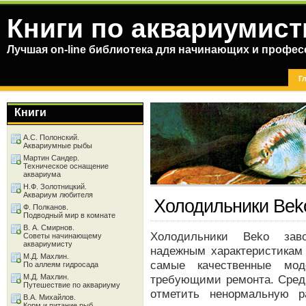
Книги по аквариумист
Лучшая on-line библиотека для начинающих и профес
Г
Книги
А.С. Полонский.
Аквариумные рыбы
Мартин Сандер.
Техническое оснащение
аквариума
Н.Ф. Золотницкий.
Аквариум любителя
Холодильники Bek
Ф. Полканов.
Подводный мир в комнате
В. А. Смирнов.
Холодильники Beko заво
Советы начинающему
аквариумисту
надежным характеристикам
М.Д. Махлин.
самые качественные мод
По аллеям гидросада
М.Д. Махлин.
требующими ремонта. Сред
Путешествие по аквариуму
отметить ненормальную р
В.А. Михайлов.
Корм и питание рыб