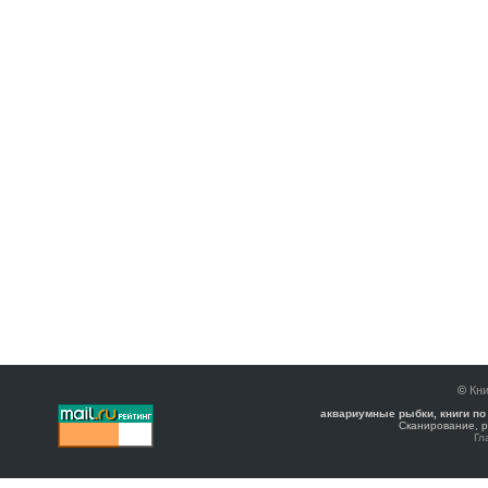
©
Кни
аквариумные рыбки, книги по
Сканирование, р
Гл