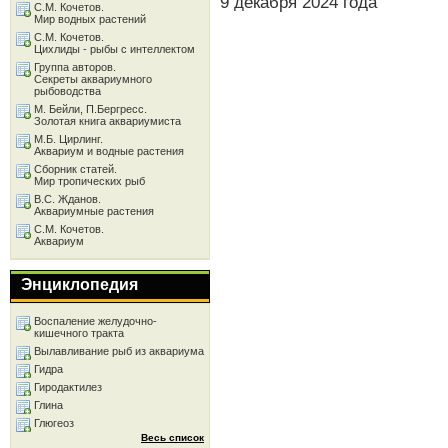
9 декабря 2024 года
С.М. Кочетов.
Мир водных растений
С.М. Кочетов.
Цихлиды - рыбы с интеллектом
Группа авторов.
Секреты аквариумного
рыбоводства
М. Бейли, П.Бергресс.
Золотая книга аквариумиста
М.Б. Цирлинг.
Аквариум и водные растения
Сборник статей.
Мир тропических рыб
В.С. Жданов.
Аквариумные растения
С.М. Кочетов.
Аквариум
Энциклопедия
Воспаление желудочно-
кишечного тракта
Вылавливание рыб из аквариума
Гидра
Гиродактилез
Глина
Глюгеоз
Весь список