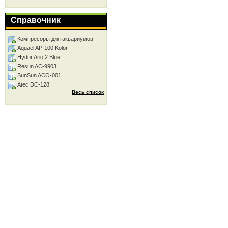
Справочник
Компресоры для аквариумов
Aquael AP-100 Kolor
Hydor Ario 2 Blue
Resun AC-9903
SunSun ACO-001
Atec DC-128
Весь список