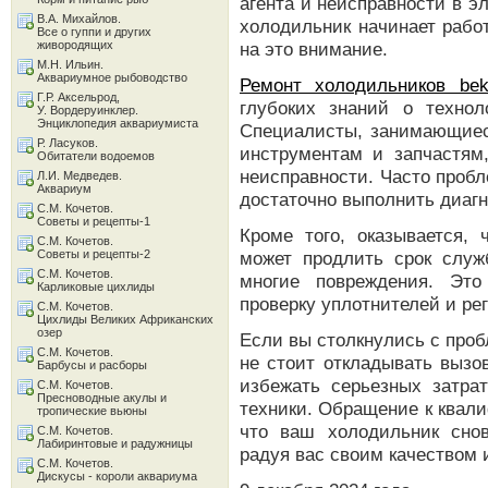
агента и неисправности в э
В.А. Михайлов.
холодильник начинает рабо
Все о гуппи и других
живородящих
на это внимание.
М.Н. Ильин.
Аквариумное рыбоводство
Ремонт холодильников be
Г.Р. Аксельрод,
глубоких знаний о технол
У. Вордеруинклер.
Энциклопедия аквариумиста
Специалисты, занимающиес
Р. Ласуков.
инструментам и запчастям
Обитатели водоемов
неисправности. Часто проб
Л.И. Медведев.
Аквариум
достаточно выполнить диагн
С.М. Кочетов.
Советы и рецепты-1
Кроме того, оказывается, 
С.М. Кочетов.
Советы и рецепты-2
может продлить срок служ
С.М. Кочетов.
многие повреждения. Это
Карликовые цихлиды
проверку уплотнителей и ре
С.М. Кочетов.
Цихлиды Великих Африканских
озер
Если вы столкнулись с проб
С.М. Кочетов.
не стоит откладывать вызо
Барбусы и расборы
избежать серьезных затра
С.М. Кочетов.
Пресноводные акулы и
техники. Обращение к квал
тропические вьюны
что ваш холодильник снов
С.М. Кочетов.
Лабиринтовые и радужницы
радуя вас своим качеством
С.М. Кочетов.
Дискусы - короли аквариума