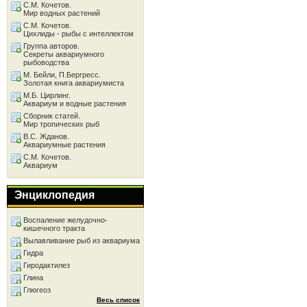
С.М. Кочетов.
Мир водных растений
С.М. Кочетов.
Цихлиды - рыбы с интеллектом
Группа авторов.
Секреты аквариумного
рыбоводства
М. Бейли, П.Бергресс.
Золотая книга аквариумиста
М.Б. Цирлинг.
Аквариум и водные растения
Сборник статей.
Мир тропических рыб
В.С. Жданов.
Аквариумные растения
С.М. Кочетов.
Аквариум
Энциклопедия
Воспаление желудочно-
кишечного тракта
Вылавливание рыб из аквариума
Гидра
Гиродактилез
Глина
Глюгеоз
Весь список