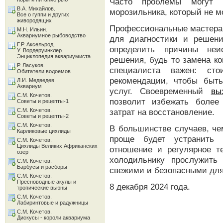
Часто проблемы могут п
В.А. Михайлов.
морозильника, который не м
Все о гуппи и других
живородящих
Профессиональные мастера
М.Н. Ильин.
Аквариумное рыбоводство
для диагностики и решен
Г.Р. Аксельрод,
определить причины неи
У. Вордеруинклер.
Энциклопедия аквариумиста
решения, будь то замена к
Р. Ласуков.
специалиста важен: ст
Обитатели водоемов
рекомендации, чтобы быт
Л.И. Медведев.
Аквариум
услуг. Своевременный
вы
С.М. Кочетов.
позволит избежать более
Советы и рецепты-1
С.М. Кочетов.
затрат на восстановление.
Советы и рецепты-2
С.М. Кочетов.
В большинстве случаев, че
Карликовые цихлиды
проще будет устранить 
С.М. Кочетов.
Цихлиды Великих Африканских
отношение и регулярное т
озер
холодильнику прослужить
С.М. Кочетов.
Барбусы и расборы
свежими и безопасными для
С.М. Кочетов.
Пресноводные акулы и
8 декабря 2024 года.
тропические вьюны
С.М. Кочетов.
Лабиринтовые и радужницы
С.М. Кочетов.
Дискусы - короли аквариума