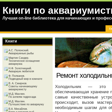
Книги по аквариумист
Лучшая on-line библиотека для начинающих и профес
Г
Книги
А.С. Полонский.
Аквариумные рыбы
Мартин Сандер.
Техническое оснащение
аквариума
Н.Ф. Золотницкий.
Аквариум любителя
Ремонт холодильн
Ф. Полканов.
Подводный мир в комнате
В. А. Смирнов.
Холодильник — это н
Советы начинающему
аквариумисту
обеспечивающая хранение п
М.Д. Махлин.
самые качественные устр
По аллеям гидросада
М.Д. Махлин.
происходит, вызов масте
Путешествие по аквариуму
необходимым шагом для об
В.А. Михайлов.
Корм и питание рыб