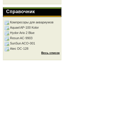
Справочник
Компресоры для аквариумов
Aquael AP-100 Kolor
Hydor Ario 2 Blue
Resun AC-9903
SunSun ACO-001
Atec DC-128
Весь список