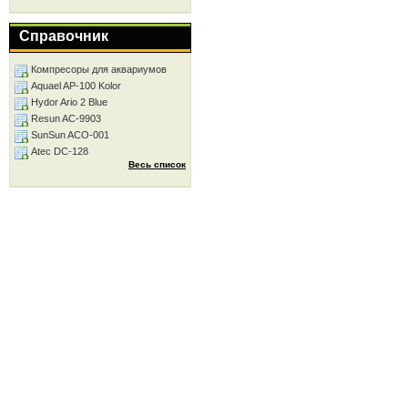
Справочник
Компресоры для аквариумов
Aquael AP-100 Kolor
Hydor Ario 2 Blue
Resun AC-9903
SunSun ACO-001
Atec DC-128
Весь список