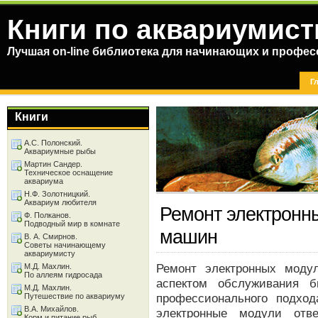
Книги по аквариумист
Лучшая on-line библиотека для начинающих и профес
Г
Книги
А.С. Полонский.
Аквариумные рыбы
Мартин Сандер.
Техническое оснащение
аквариума
Н.Ф. Золотницкий.
Аквариум любителя
Ремонт электронн
Ф. Полканов.
Подводный мир в комнате
машин
В. А. Смирнов.
Советы начинающему
аквариумисту
Ремонт электронных моду
М.Д. Махлин.
По аллеям гидросада
аспектом обслуживания б
М.Д. Махлин.
профессионального подхо
Путешествие по аквариуму
В.А. Михайлов.
электронные модули отв
Корм и питание рыб