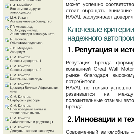
может успешно соответство
В.А. Михайлов.
Все о гуппи и других
стоит обращать внимание
живородящих
HAVAL заслуживает доверия
М.Н. Ильин.
Аквариумное рыбоводство
Г.Р. Аксельрод,
Ключевые критерии
У. Вордеруинклер.
Энциклопедия аквариумиста
надежного автопро
Р. Ласуков.
Обитатели водоемов
1.
Репутация и ис
Л.И. Медведев.
Аквариум
С.М. Кочетов.
Советы и рецепты-1
Репутация бренда формир
С.М. Кочетов.
компанией Great Wall Moto
Советы и рецепты-2
рынке благодаря высоком
С.М. Кочетов.
Карликовые цихлиды
потребителя.
С.М. Кочетов.
HAVAL не только успешно 
Цихлиды Великих Африканских
озер
развивается на между
С.М. Кочетов.
положительные отзывы авто
Барбусы и расборы
бренда.
С.М. Кочетов.
Пресноводные акулы и
тропические вьюны
2.
Инновации и те
С.М. Кочетов.
Лабиринтовые и радужницы
С.М. Кочетов.
Дискусы - короли аквариума
Современный автомобиль —