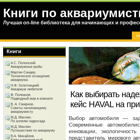
Книги по аквариумист
Лучшая on-line библиотека для начинающих и профес
Г
Книги
А.С. Полонский.
Аквариумные рыбы
Мартин Сандер.
Техническое оснащение
аквариума
Н.Ф. Золотницкий.
Аквариум любителя
Как выбирать наде
Ф. Полканов.
Подводный мир в комнате
кейс HAVAL на пр
В. А. Смирнов.
Советы начинающему
аквариумисту
Выбор автомобиля — зада
М.Д. Махлин.
По аллеям гидросада
Современные автомобили
М.Д. Махлин.
инновации, экологичност
Путешествие по аквариуму
В.А. Михайлов.
представитель мирового ав
Корм и питание рыб