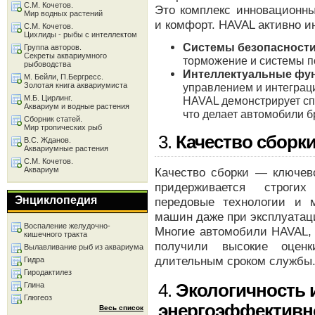
С.М. Кочетов.
Это комплекс инновационн
Мир водных растений
и комфорт. HAVAL активно и
С.М. Кочетов.
Цихлиды - рыбы с интеллектом
Системы безопасност
Группа авторов.
Секреты аквариумного
торможение и системы 
рыбоводства
Интеллектуальные фу
М. Бейли, П.Бергресс.
Золотая книга аквариумиста
управлением и интеграц
М.Б. Цирлинг.
HAVAL демонстрирует сп
Аквариум и водные растения
что делает автомобили 
Сборник статей.
Мир тропических рыб
3.
Качество сборки
В.С. Жданов.
Аквариумные растения
С.М. Кочетов.
Аквариум
Качество сборки — ключев
придерживается строгих
Энциклопедия
передовые технологии и 
машин даже при эксплуатац
Воспаление желудочно-
Многие автомобили HAVAL, 
кишечного тракта
получили высокие оценк
Вылавливание рыб из аквариума
длительным сроком службы
Гидра
Гиродактилез
Глина
4.
Экологичность 
Глюгеоз
энергоэффективн
Весь список