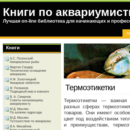
Книги по аквариумист
Лучшая on-line библиотека для начинающих и профес
Г
Книги
А.С. Полонский.
Аквариумные рыбы
Мартин Сандер.
Техническое оснащение
аквариума
Н.Ф. Золотницкий.
Аквариум любителя
Термоэтикетки
Ф. Полканов.
Подводный мир в комнате
В. А. Смирнов.
Термоэтикетки — важная 
Советы начинающему
аквариумисту
разных сферах термоэтике
М.Д. Махлин.
товаров. Они имеют особое
По аллеям гидросада
М.Д. Махлин.
цвет под воздействием теп
Путешествие по аквариуму
и преимуществам, термоэ
В.А. Михайлов.
Корм и питание рыб