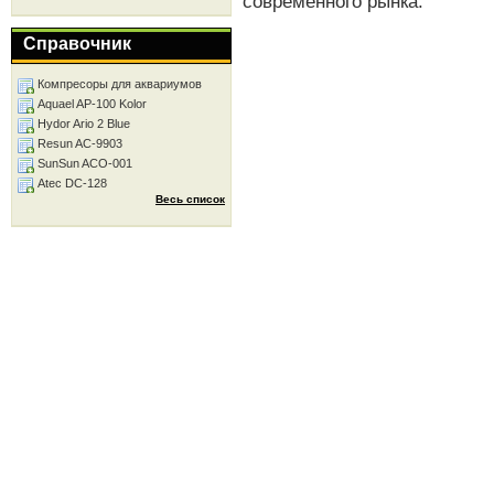
современного рынка.
Справочник
Компресоры для аквариумов
Aquael AP-100 Kolor
Hydor Ario 2 Blue
Resun AC-9903
SunSun ACO-001
Atec DC-128
Весь список