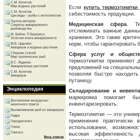
С.М. Кочетов.
Мир водных растений
Если
купить термоэтикетки
С.М. Кочетов.
себестоимость продукции.
Цихлиды - рыбы с интеллектом
Группа авторов.
Медицинская сфера
. Те
Секреты аквариумного
рыбоводства
отслеживать важные данные
М. Бейли, П.Бергресс.
хранения. Это также крити
Золотая книга аквариумиста
норм, чтобы гарантировать 
М.Б. Цирлинг.
Аквариум и водные растения
Сборник статей.
Сфера услуг и обществ
Мир тропических рыб
термоэтикетки применяют 
В.С. Жданов.
Аквариумные растения
предложений на специальны
С.М. Кочетов.
позволяя быстро находит
Аквариум
путаницу.
Энциклопедия
Складирование и инвента
маркировка помогает б
Воспаление желудочно-
инвентаризировать.
кишечного тракта
Вылавливание рыб из аквариума
Термоэтикетки — это униве
Гидра
применение практически 
Гиродактилез
использовании, возможно
Глина
Глюгеоз
высокая эффективность
Весь список