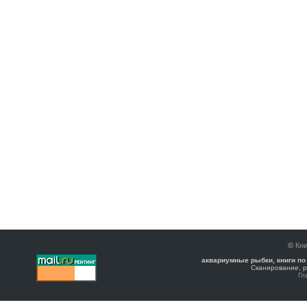
©
Кни
аквариумные рыбки, книги по
Сканирование, р
Гл