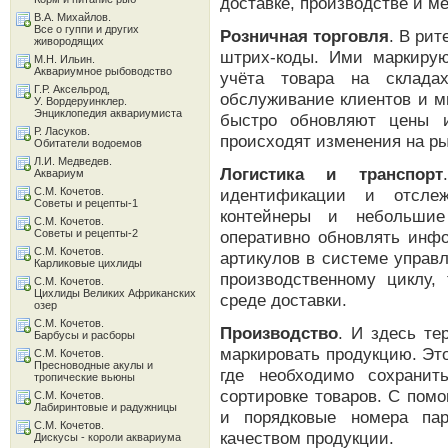
доставке, производстве и м
В.А. Михайлов.
Все о гуппи и других
Розничная торговля
. В рит
живородящих
штрих-коды. Ими маркирую
М.Н. Ильин.
Аквариумное рыбоводство
учёта товара на склада
Г.Р. Аксельрод,
обслуживание клиентов и м
У. Вордеруинклер.
Энциклопедия аквариумиста
быстро обновляют цены и
Р. Ласуков.
происходят изменения на ры
Обитатели водоемов
Л.И. Медведев.
Логистика и транспорт
Аквариум
С.М. Кочетов.
идентификации и отслеж
Советы и рецепты-1
контейнеры и небольшие
С.М. Кочетов.
Советы и рецепты-2
оперативно обновлять инф
С.М. Кочетов.
артикулов в системе управ
Карликовые цихлиды
производственному циклу,
С.М. Кочетов.
Цихлиды Великих Африканских
среде доставки.
озер
С.М. Кочетов.
Производство
. И здесь те
Барбусы и расборы
маркировать продукцию. Эт
С.М. Кочетов.
Пресноводные акулы и
где необходимо сохранит
тропические вьюны
сортировке товаров. С помо
С.М. Кочетов.
Лабиринтовые и радужницы
и порядковые номера пар
С.М. Кочетов.
качеством продукции.
Дискусы - короли аквариума