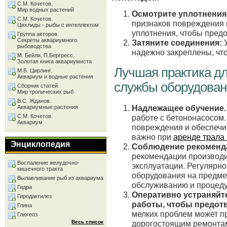
С.М. Кочетов.
Мир водных растений
Осмотрите уплотнения
С.М. Кочетов.
признаков повреждения 
Цихлиды - рыбы с интеллектом
уплотнения, чтобы предо
Группа авторов.
Секреты аквариумного
Затяните соединения:
У
рыбоводства
надежно закреплены, что
М. Бейли, П.Бергресс.
Золотая книга аквариумиста
Лучшая практика дл
М.Б. Цирлинг.
Аквариум и водные растения
службы оборудован
Сборник статей.
Мир тропических рыб
В.С. Жданов.
Надлежащее обучение.
Аквариумные растения
работе с бетононасосом.
С.М. Кочетов.
Аквариум
повреждения и обеспечи
важно при
аренде трала
Энциклопедия
Соблюдение рекоменда
рекомендации производи
Воспаление желудочно-
эксплуатации. Регулярно
кишечного тракта
оборудования на предме
Вылавливание рыб из аквариума
обслуживанию и процеду
Гидра
Оперативно устраняйт
Гиродактилез
работы, чтобы предот
Глина
мелких проблем может п
Глюгеоз
дорогостоящим ремонта
Весь список