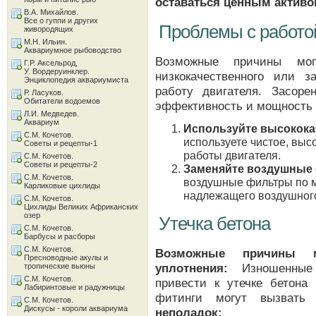
оставаться ценным активо
В.А. Михайлов.
Все о гуппи и других
Проблемы с работо
живородящих
М.Н. Ильин.
Аквариумное рыбоводство
Возможные причины мог
Г.Р. Аксельрод,
У. Вордеруинклер.
низкокачественного или з
Энциклопедия аквариумиста
работу двигателя. Засор
Р. Ласуков.
Обитатели водоемов
эффективность и мощность 
Л.И. Медведев.
Аквариум
Используйте высокока
С.М. Кочетов.
используете чистое, вы
Советы и рецепты-1
работы двигателя.
С.М. Кочетов.
Советы и рецепты-2
Заменяйте воздушные
С.М. Кочетов.
воздушные фильтры по 
Карликовые цихлиды
надлежащего воздушного
С.М. Кочетов.
Цихлиды Великих Африканских
озер
Утечка бетона
С.М. Кочетов.
Барбусы и расборы
С.М. Кочетов.
Возможные причины м
Пресноводные акулы и
уплотнения:
Изношенные 
тропические вьюны
С.М. Кочетов.
привести к утечке бетона
Лабиринтовые и радужницы
фитинги могут вызвать
С.М. Кочетов.
Дискусы - короли аквариума
неполадок: