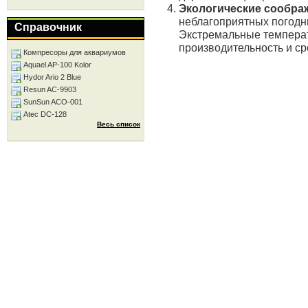
Экологические сообра
неблагоприятных погодны
Справочник
Экстремальные температ
производительность и с
Компресоры для аквариумов
Aquael AP-100 Kolor
Hydor Ario 2 Blue
Resun AC-9903
SunSun ACO-001
Atec DC-128
Весь список