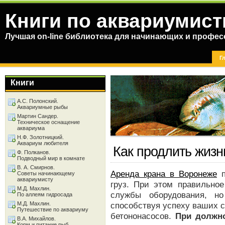
Книги по аквариумист
Лучшая on-line библиотека для начинающих и профес
Г
Книги
А.С. Полонский.
Аквариумные рыбы
Мартин Сандер.
Техническое оснащение
аквариума
Н.Ф. Золотницкий.
Аквариум любителя
Как продлить жизн
Ф. Полканов.
Подводный мир в комнате
В. А. Смирнов.
Аренда крана в Воронеже
п
Советы начинающему
аквариумисту
груз. При этом правильное
М.Д. Махлин.
службы оборудования, но
По аллеям гидросада
М.Д. Махлин.
способствуя успеху ваших с
Путешествие по аквариуму
бетононасосов.
При должно
В.А. Михайлов.
Корм и питание рыб