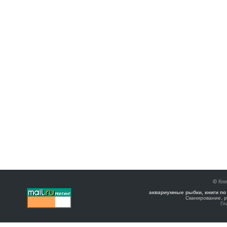
©
Кни
аквариумные рыбки, книги по
Сканирование, р
Гл