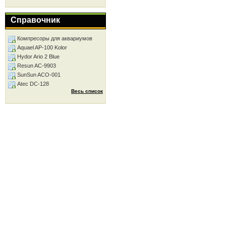
Справочник
Компресоры для аквариумов
Aquael AP-100 Kolor
Hydor Ario 2 Blue
Resun AC-9903
SunSun ACO-001
Atec DC-128
Весь список