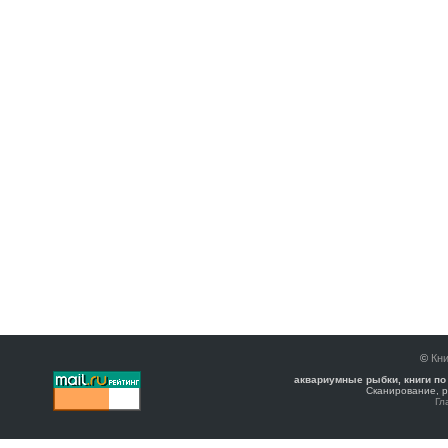
©
Кни
аквариумные рыбки, книги по
Сканирование, р
Гл