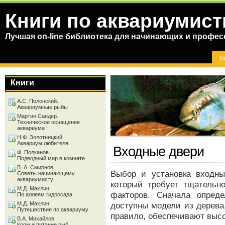
Книги по аквариумист
Лучшая on-line библиотека для начинающих и профес
Г
Книги
А.С. Полонский.
Аквариумные рыбы
Мартин Сандер.
Техническое оснащение
аквариума
Н.Ф. Золотницкий.
Аквариум любителя
Входные двери
Ф. Полканов.
Подводный мир в комнате
В. А. Смирнов.
Выбор и установка входн
Советы начинающему
аквариумисту
который требует тщательн
М.Д. Махлин.
факторов. Сначала опред
По аллеям гидросада
М.Д. Махлин.
доступны модели из дерева
Путешествие по аквариуму
правило, обеспечивают высо
В.А. Михайлов.
Корм и питание рыб