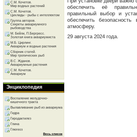
При установке двери важно 
С.М. Кочетов.
Мир водных растений
обеспечить её правильн
С.М. Кочетов.
правильный выбор и уста
Цихлиды - рыбы с интеллектом
обеспечить безопасность
Группа авторов.
Секреты аквариумного
атмосферу.
рыбоводства
М. Бейли, П.Бергресс.
29 августа 2024 года.
Золотая книга аквариумиста
М.Б. Цирлинг.
Аквариум и водные растения
Сборник статей.
Мир тропических рыб
В.С. Жданов.
Аквариумные растения
С.М. Кочетов.
Аквариум
Энциклопедия
Воспаление желудочно-
кишечного тракта
Вылавливание рыб из аквариума
Гидра
Гиродактилез
Глина
Глюгеоз
Весь список