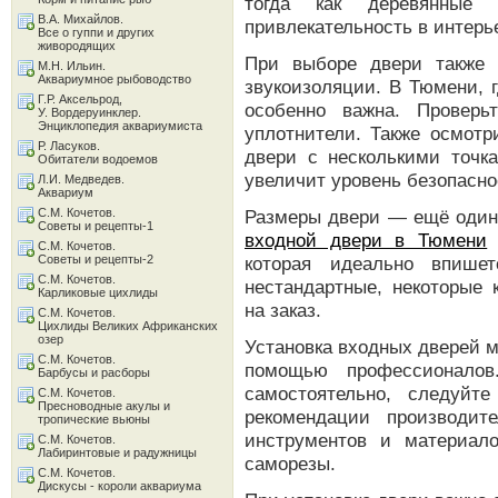
тогда как деревянные 
В.А. Михайлов.
привлекательность в интерь
Все о гуппи и других
живородящих
При выборе двери также 
М.Н. Ильин.
Аквариумное рыбоводство
звукоизоляции. В Тюмени, 
Г.Р. Аксельрод,
особенно важна. Проверь
У. Вордеруинклер.
Энциклопедия аквариумиста
уплотнители. Также осмот
Р. Ласуков.
двери с несколькими точк
Обитатели водоемов
увеличит уровень безопасно
Л.И. Медведев.
Аквариум
С.М. Кочетов.
Размеры двери — ещё один 
Советы и рецепты-1
входной двери в Тюмени
С.М. Кочетов.
Советы и рецепты-2
которая идеально впише
С.М. Кочетов.
нестандартные, некоторые 
Карликовые цихлиды
на заказ.
С.М. Кочетов.
Цихлиды Великих Африканских
озер
Установка входных дверей 
С.М. Кочетов.
помощью профессионалов
Барбусы и расборы
самостоятельно, следуйт
С.М. Кочетов.
Пресноводные акулы и
рекомендации производит
тропические вьюны
инструментов и материал
С.М. Кочетов.
Лабиринтовые и радужницы
саморезы.
С.М. Кочетов.
Дискусы - короли аквариума