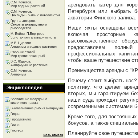
С.М. Кочетов.
арендовать катер для коро
Мир водных растений
Петербурга или выбрать б
С.М. Кочетов.
Цихлиды - рыбы с интеллектом
акватории Финского залива.
Группа авторов.
Секреты аквариумного
Наши яхты оснащены всем
рыбоводства
включая просторные 
М. Бейли, П.Бергресс.
Золотая книга аквариумиста
высококачественное обор
М.Б. Цирлинг.
предоставляем полный
Аквариум и водные растения
Сборник статей.
профессиональных капитан
Мир тропических рыб
чтобы ваше путешествие ст
В.С. Жданов.
Аквариумные растения
Преимущества аренды с "К
С.М. Кочетов.
Аквариум
Почему стоит выбрать нас?
политику, что делает арен
Энциклопедия
вторых, мы гарантируем без
наши суда проходят регуля
Воспаление желудочно-
кишечного тракта
современными системами б
Вылавливание рыб из аквариума
Гидра
Кроме того, для постоянных
Гиродактилез
бонусов, а также специальн
Глина
Глюгеоз
Планируйте свое путешеств
Весь список