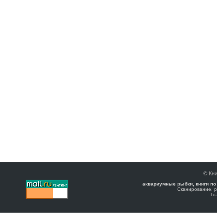
©
Кни
аквариумные рыбки, книги по
Сканирование, р
Гл