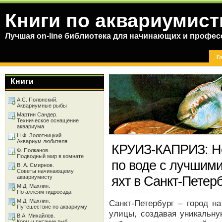
Книги по аквариумист
Лучшая on-line библиотека для начинающих и профес
Г
Книги
А.С. Полонский.
Аквариумные рыбы
Мартин Сандер.
Техническое оснащение
аквариума
Н.Ф. Золотницкий.
Аквариум любителя
КРУИЗ-КАПРИЗ: Н
Ф. Полканов.
Подводный мир в комнате
по воде с лучшими
В. А. Смирнов.
Советы начинающему
яхт в Санкт-Петер
аквариумисту
М.Д. Махлин.
По аллеям гидросада
М.Д. Махлин.
Санкт-Петербург – город н
Путешествие по аквариуму
улицы, создавая уникальну
В.А. Михайлов.
Корм и питание рыб