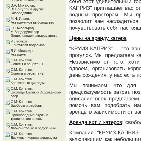
себя этот удивительный гор
В.А. Михайлов.
КАПРИЗ" приглашает вас от
Все о гуппи и других
живородящих
водным просторам. Мы пр
М.Н. Ильин.
позволит вам насладиться 
Аквариумное рыбоводство
почувствовать себя настоящ
Г.Р. Аксельрод,
У. Вордеруинклер.
Энциклопедия аквариумиста
Цены на аренду катера
Р. Ласуков.
Обитатели водоемов
"КРУИЗ-КАПРИЗ" – это ваш
Л.И. Медведев.
прогулок. Мы предлагаем к
Аквариум
С.М. Кочетов.
Независимо от того, хот
Советы и рецепты-1
вдвоем, организовать корп
С.М. Кочетов.
Советы и рецепты-2
день рождения, у нас есть 
С.М. Кочетов.
Карликовые цихлиды
Мы понимаем, что для к
С.М. Кочетов.
предсказуемость затрат, по
Цихлиды Великих Африканских
озер
описание всех предлагаемы
С.М. Кочетов.
помочь вам подобрать на
Барбусы и расборы
аренды в зависимости от ва
С.М. Кочетов.
Пресноводные акулы и
тропические вьюны
Аренда яхт и катеров
: своб
С.М. Кочетов.
Лабиринтовые и радужницы
Компания "КРУИЗ-КАПРИЗ"
С.М. Кочетов.
Дискусы - короли аквариума
включающим как небольшие 