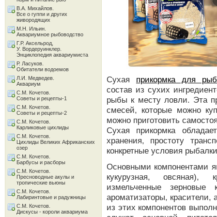
В.А. Михайлов.
Все о гуппи и других
живородящих
М.Н. Ильин.
Аквариумное рыбоводство
Г.Р. Аксельрод,
У. Вордеруинклер.
Энциклопедия аквариумиста
Р. Ласуков.
Обитатели водоемов
Сухая
прикормка для рыб
Л.И. Медведев.
Аквариум
состав из сухих ингредиен
С.М. Кочетов.
рыбы к месту ловли. Эта п
Советы и рецепты-1
С.М. Кочетов.
смесей, которые можно ку
Советы и рецепты-2
можно приготовить самосто
С.М. Кочетов.
Карликовые цихлиды
Сухая прикормка обладае
С.М. Кочетов.
хранения, простоту транс
Цихлиды Великих Африканских
озер
конкретные условия рыбалки
С.М. Кочетов.
Барбусы и расборы
Основными компонентами я
С.М. Кочетов.
кукурузная, овсяная), 
Пресноводные акулы и
тропические вьюны
измельченные зерновые к
С.М. Кочетов.
ароматизаторы, красители,
Лабиринтовые и радужницы
из этих компонентов выпол
С.М. Кочетов.
Дискусы - короли аквариума