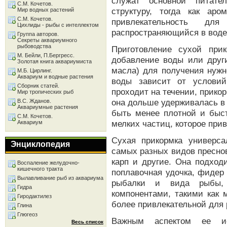
служат основной питате
С.М. Кочетов.
структуру, тогда как ар
Мир водных растений
С.М. Кочетов.
привлекательность д
Цихлиды - рыбы с интеллектом
распространяющийся в воде
Группа авторов.
Секреты аквариумного
рыбоводства
Приготовление сухой при
М. Бейли, П.Бергресс.
добавление воды или други
Золотая книга аквариумиста
масла) для получения нужн
М.Б. Цирлинг.
Аквариум и водные растения
воды зависит от услови
Сборник статей.
проходит на течении, прико
Мир тропических рыб
она дольше удерживалась в 
В.С. Жданов.
Аквариумные растения
быть менее плотной и быст
С.М. Кочетов.
мелких частиц, которое прив
Аквариум
Сухая прикормка универс
Энциклопедия
самых разных видов преснов
карп и другие. Она подход
Воспаление желудочно-
кишечного тракта
поплавочная удочка, фидер
Вылавливание рыб из аквариума
рыбалки и вида рыбы,
Гидра
компонентами, такими как 
Гиродактилез
более привлекательной для
Глина
Глюгеоз
Важным аспектом ее ис
Весь список