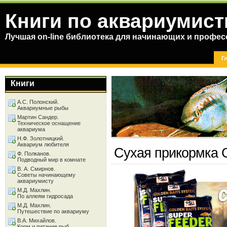
Книги по аквариумист
Лучшая on-line библиотека для начинающих и профес
Г
Книги
А.С. Полонский.
Аквариумные рыбы
Мартин Сандер.
Техническое оснащение
аквариума
Н.Ф. Золотницкий.
Аквариум любителя
Сухая прикормка 
Ф. Полканов.
Подводный мир в комнате
В. А. Смирнов.
Советы начинающему
аквариумисту
М.Д. Махлин.
По аллеям гидросада
М.Д. Махлин.
Путешествие по аквариуму
В.А. Михайлов.
Корм и питание рыб