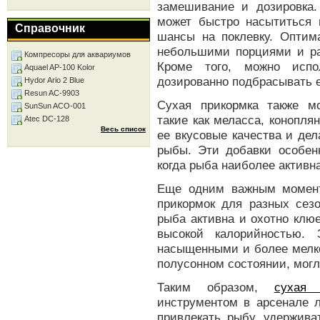
замешивание и дозировка
может быстро насытиться и
Справочник
шансы на поклевку. Опти
небольшими порциями и ра
Компресоры для аквариумов
Кроме того, можно испо
Aquael AP-100 Kolor
дозированно подбрасывать е
Hydor Ario 2 Blue
Resun AC-9903
Сухая прикормка также м
SunSun ACO-001
такие как меласса, конопл
Atec DC-128
Весь список
ее вкусовые качества и де
рыбы. Эти добавки особен
когда рыба наиболее активн
Еще одним важным момент
прикормок для разных сезо
рыба активна и охотно клю
высокой калорийностью.
насыщенными и более мелк
полусонном состоянии, могл
Таким образом,
сухая 
инструментом в арсенале 
привлекать рыбу, удержив