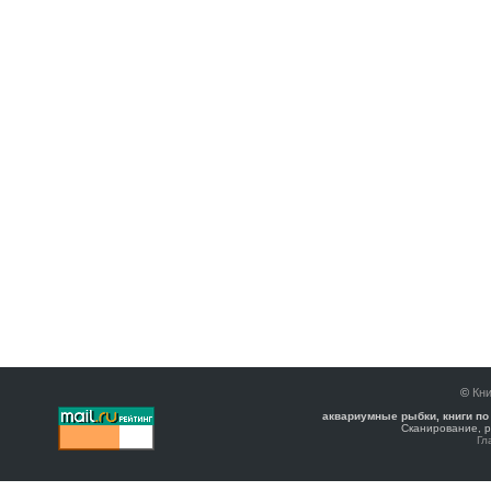
©
Кни
аквариумные рыбки, книги по
Сканирование, р
Гл