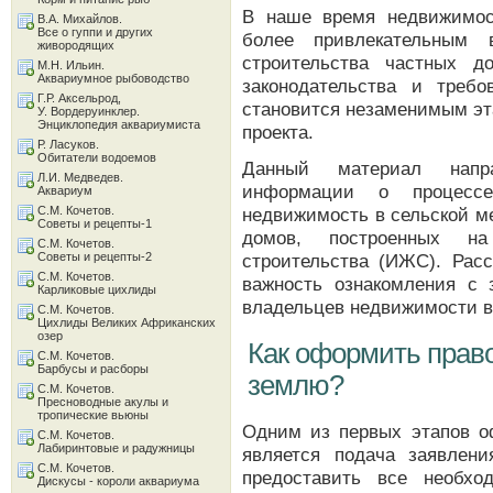
В наше время недвижимос
В.А. Михайлов.
Все о гуппи и других
более привлекательным 
живородящих
строительства частных д
М.Н. Ильин.
Аквариумное рыбоводство
законодательства и треб
Г.Р. Аксельрод,
становится незаменимым эт
У. Вордеруинклер.
Энциклопедия аквариумиста
проекта.
Р. Ласуков.
Обитатели водоемов
Данный материал напр
Л.И. Медведев.
информации о процессе
Аквариум
С.М. Кочетов.
недвижимость в сельской ме
Советы и рецепты-1
домов, построенных на
С.М. Кочетов.
Советы и рецепты-2
строительства (ИЖС). Рас
С.М. Кочетов.
важность ознакомления с 
Карликовые цихлиды
владельцев недвижимости в
С.М. Кочетов.
Цихлиды Великих Африканских
озер
Как оформить право
С.М. Кочетов.
Барбусы и расборы
землю?
С.М. Кочетов.
Пресноводные акулы и
тропические вьюны
Одним из первых этапов о
С.М. Кочетов.
Лабиринтовые и радужницы
является подача заявлен
С.М. Кочетов.
предоставить все необхо
Дискусы - короли аквариума