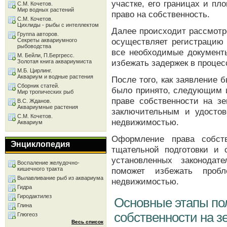
участке, его границах и п
С.М. Кочетов.
Мир водных растений
право на собственность.
С.М. Кочетов.
Цихлиды - рыбы с интеллектом
Далее происходит рассмотр
Группа авторов.
осуществляет регистрацию 
Секреты аквариумного
рыбоводства
все необходимые документ
М. Бейли, П.Бергресс.
избежать задержек в проце
Золотая книга аквариумиста
М.Б. Цирлинг.
Аквариум и водные растения
После того, как заявление
Сборник статей.
было принято, следующим ш
Мир тропических рыб
праве собственности на зе
В.С. Жданов.
Аквариумные растения
заключительным и удостов
С.М. Кочетов.
недвижимостью.
Аквариум
Оформление права собств
Энциклопедия
тщательной подготовки и 
установленных законодат
Воспаление желудочно-
кишечного тракта
поможет избежать пробл
Вылавливание рыб из аквариума
недвижимостью.
Гидра
Гиродактилез
Основные этапы по
Глина
собственности на з
Глюгеоз
Весь список