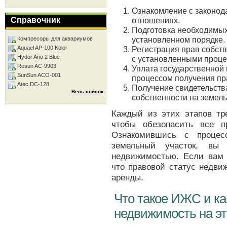
Ознакомление с законод
Справочник
отношениях.
Подготовка необходимых
установленном порядке.
Компресоры для аквариумов
Aquael AP-100 Kolor
Регистрация прав собств
Hydor Ario 2 Blue
с установленными проце
Resun AC-9903
Уплата государственной
SunSun ACO-001
процессом получения пр
Atec DC-128
Получение свидетельств
Весь список
собственности на земель
Каждый из этих этапов тре
чтобы обезопасить все п
Ознакомившись с процес
земельный участок, вы 
недвижимостью. Если вам
что правовой статус недви
аренды.
Что такое ИЖС и ка
недвижимость на эт