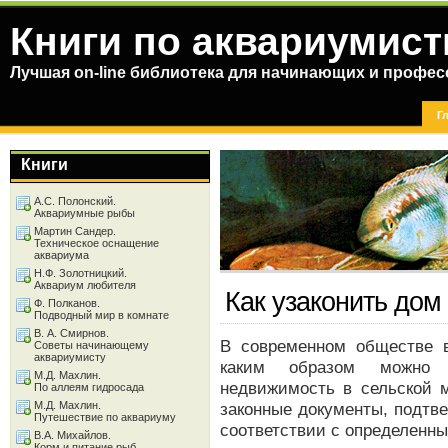
Книги по аквариумист
Лучшая on-line библиотека для начинающих и профес
Г
Книги
А.С. Полонский.
Аквариумные рыбы
Мартин Сандер.
Техническое оснащение
аквариума
Н.Ф. Золотницкий.
Аквариум любителя
Как узаконить до
Ф. Полканов.
Подводный мир в комнате
В. А. Смирнов.
В современном обществе в
Советы начинающему
аквариумисту
каким образом можно 
М.Д. Махлин.
недвижимость в сельской м
По аллеям гидросада
М.Д. Махлин.
законные документы, подтв
Путешествие по аквариуму
соответствии с определенн
В.А. Михайлов.
Корм и питание рыб