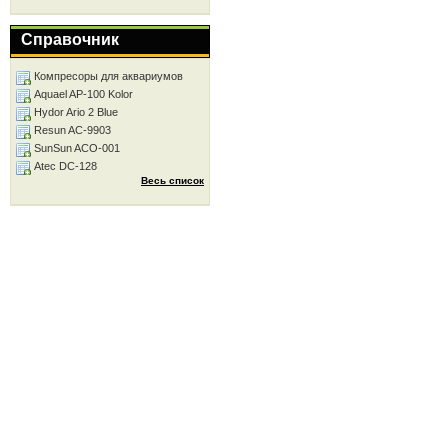
Справочник
Компресоры для аквариумов
Aquael AP-100 Kolor
Hydor Ario 2 Blue
Resun AC-9903
SunSun ACO-001
Atec DC-128
Весь список