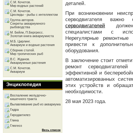
С.М. Кочетов.
деталей.
Мир водных растений
С.М. Кочетов.
При возникновении неисп
Цихлиды - рыбы с интеллектом
серводвигателя важно
Группа авторов.
Секреты аквариумного
серводвигателей
должен 
рыбоводства
специалистами с испол
М. Бейли, П.Бергресс.
Золотая книга аквариумиста
Нерегулярные ремонтные 
М.Б. Цирлинг.
привести к дополнител
Аквариум и водные растения
оборудования.
Сборник статей.
Мир тропических рыб
В.С. Жданов.
В заключение стоит отмети
Аквариумные растения
ремонт серводвигателе
С.М. Кочетов.
Аквариум
эффективной и бесперебой
автоматизированных систе
Энциклопедия
этих устройств и обраща
необходимости.
Воспаление желудочно-
кишечного тракта
28 мая 2023 года.
Вылавливание рыб из аквариума
Гидра
Гиродактилез
Глина
Глюгеоз
Весь список