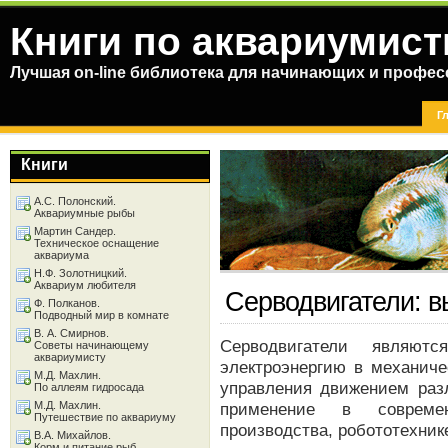
Книги по аквариумист
Лучшая on-line библиотека для начинающих и профес
Г
Книги
А.С. Полонский.
Аквариумные рыбы
Мартин Сандер.
Техническое оснащение
аквариума
Н.Ф. Золотницкий.
Аквариум любителя
Серводвигатели: в
Ф. Полканов.
Подводный мир в комнате
В. А. Смирнов.
Серводвигатели являютс
Советы начинающему
аквариумисту
электроэнергию в механиче
М.Д. Махлин.
управления движением раз
По аллеям гидросада
М.Д. Махлин.
применение в современ
Путешествие по аквариуму
производства, робототехнике
В.А. Михайлов.
Корм и питание рыб