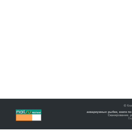
©
Кни
аквариумные рыбки, книги по
Сканирование, р
Гл