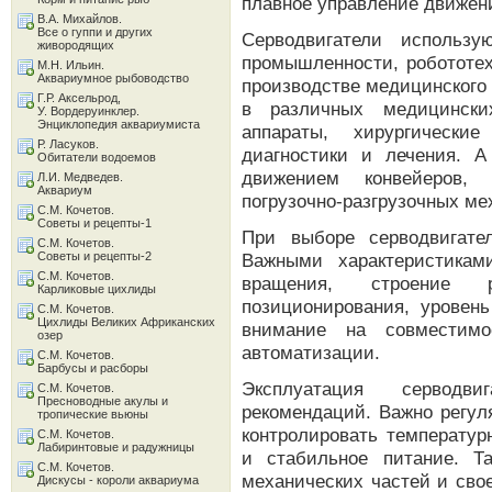
плавное управление движен
В.А. Михайлов.
Все о гуппи и других
Серводвигатели использу
живородящих
промышленности, робототех
М.Н. Ильин.
Аквариумное рыбоводство
производстве медицинского
Г.Р. Аксельрод,
в различных медицински
У. Вордеруинклер.
Энциклопедия аквариумиста
аппараты, хирургически
Р. Ласуков.
диагностики и лечения. 
Обитатели водоемов
движением конвейеров, 
Л.И. Медведев.
Аквариум
погрузочно-разгрузочных ме
С.М. Кочетов.
Советы и рецепты-1
При выборе серводвигате
С.М. Кочетов.
Советы и рецепты-2
Важными характеристикам
С.М. Кочетов.
вращения, строение р
Карликовые цихлиды
позиционирования, уровен
С.М. Кочетов.
Цихлиды Великих Африканских
внимание на совместимо
озер
автоматизации.
С.М. Кочетов.
Барбусы и расборы
Эксплуатация серводв
С.М. Кочетов.
Пресноводные акулы и
рекомендаций. Важно регул
тропические вьюны
контролировать температур
С.М. Кочетов.
Лабиринтовые и радужницы
и стабильное питание. Т
С.М. Кочетов.
механических частей и сво
Дискусы - короли аквариума