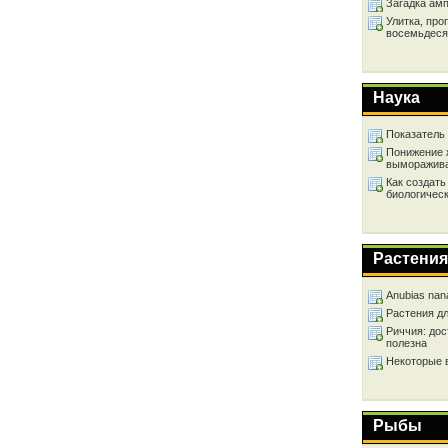
Загадка ам
Улитка, про
восемьдеся
Наука
Показатель
Понижение 
выморажив
Как создать
биологичес
Растения
Anubias nan
Растения д
Риччия: дос
полезна
Некоторые 
Рыбы