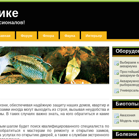
ике
сионалов!
лавная
Форум
Флора
Фауна
Интерьер
Оборудо
Выбираем к
аквариума
Простейший
аквариум-б
Аквариумно
рыборазвод
Универсаль
Биотопы
зни, обеспечивая надёжную защиту наших домов, квартир и
амки иногда могут выходить из строя, вызывая неудобства и
. В таких случаях важно знать, на кого обратиться и какие
Амазония
Модель кор
рвым шагом будет поиск квалифицированного специалиста по
обратиться к мастерам по ремонту и открытию замков,
Болезни
услугах по открытию дверей, а также к службам экстренного