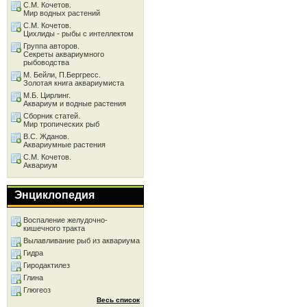
С.М. Кочетов.
Мир водных растений
С.М. Кочетов.
Цихлиды - рыбы с интеллектом
Группа авторов.
Секреты аквариумного
рыбоводства
М. Бейли, П.Бергресс.
Золотая книга аквариумиста
М.Б. Цирлинг.
Аквариум и водные растения
Сборник статей.
Мир тропических рыб
В.С. Жданов.
Аквариумные растения
С.М. Кочетов.
Аквариум
Энциклопедия
Воспаление желудочно-
кишечного тракта
Вылавливание рыб из аквариума
Гидра
Гиродактилез
Глина
Глюгеоз
Весь список