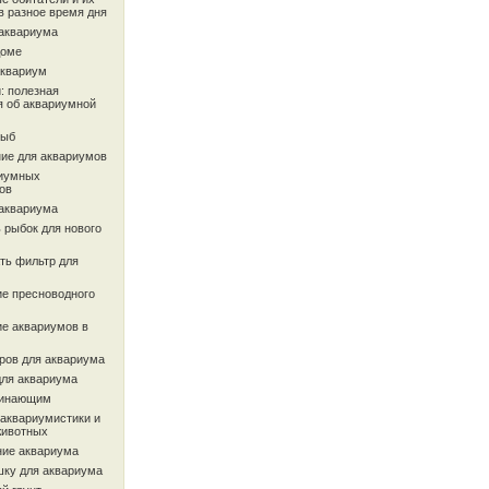
в разное время дня
 аквариума
доме
аквариум
: полезная
 об аквариумной
рыб
ие для аквариумов
иумных
ов
 аквариума
 рыбок для нового
ть фильтр для
ие пресноводного
ие аквариумов в
ров для аквариума
для аквариума
чинающим
 аквариумистики и
животных
ие аквариума
шку для аквариума