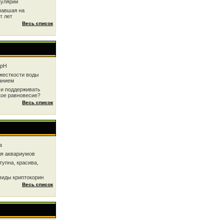
пулярии
павшая на
т лет
Весь список
 рН
жесткоcти воды
анием
 и поддерживать
кое равновесие?
Весь список
a
ля аквариумов
тупна, красива,
виды криптокорин
Весь список