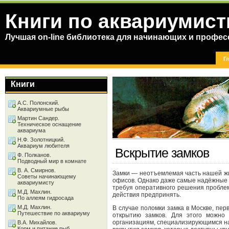
Книги по аквариумист
Лучшая on-line библиотека для начинающих и профес
Г
Книги
А.С. Полонский.
Аквариумные рыбы
Мартин Сандер.
Техническое оснащение
аквариума
Н.Ф. Золотницкий.
Аквариум любителя
Вскрытие замков
Ф. Полканов.
Подводный мир в комнате
В. А. Смирнов.
Замки — неотъемлемая часть нашей жи
Советы начинающему
офисов. Однако даже самые надёжные з
аквариумисту
требуя оперативного решения проблемы
М.Д. Махлин.
действия предпринять.
По аллеям гидросада
М.Д. Махлин.
В случае поломки замка в Москве, пе
Путешествие по аквариуму
открытию замков. Для этого можно 
организациям, специализирующимся на 
В.А. Михайлов.
Корм и питание рыб