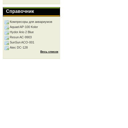
Справочник
Компресоры для аквариумов
Aquael AP-100 Kolor
Hydor Ario 2 Blue
Resun AC-9903
SunSun ACO-001
Atec DC-128
Весь список