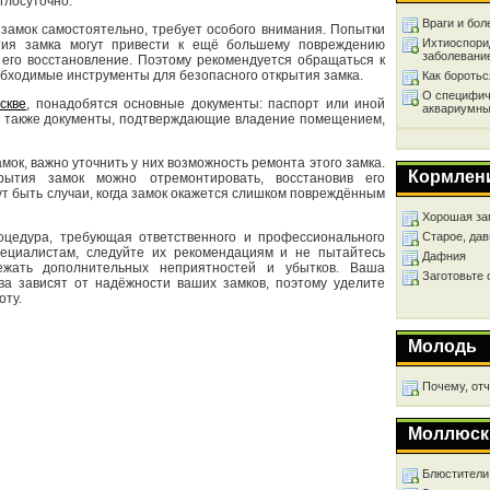
глосуточно.
Враги и бол
замок самостоятельно, требует особого внимания. Попытки
Ихтиоспори
тия замка могут привести к ещё большему повреждению
заболевани
 его восстановление. Поэтому рекомендуется обращаться к
ходимые инструменты для безопасного открытия замка.
Как бороть
О специфич
скве
, понадобятся основные документы: паспорт или иной
аквариумны
 а также документы, подтверждающие владение помещением,
мок, важно уточнить у них возможность ремонта этого замка.
Кормлен
рытия замок можно отремонтировать, восстановив его
ут быть случаи, когда замок окажется слишком повреждённым
Хорошая за
оцедура, требующая ответственного и профессионального
Старое, дав
ециалистам, следуйте их рекомендациям и не пытайтесь
Дафния
ежать дополнительных неприятностей и убытков. Ваша
Заготовьте
ва зависят от надёжности ваших замков, поэтому уделите
оту.
Молодь
Почему, от
Моллюск
Блюстители