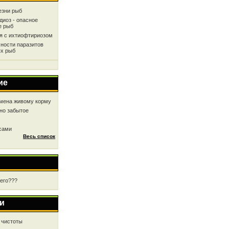
езни рыб
диоз - опасное
е рыб
ся с ихтиофтириозом
ности паразитов
х рыб
ие
мена живому корму
но забытое
 сами
Весь список
чего???
и
 чистоты