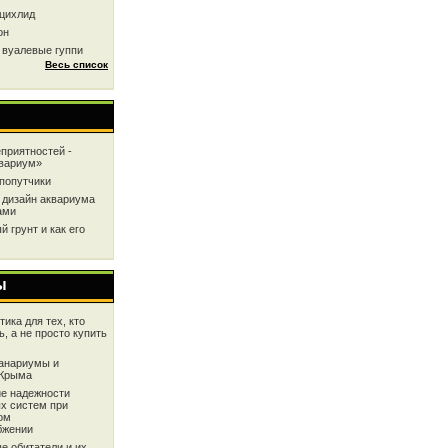
цихлид
он
 вуалевые гуппи
Весь список
приятностей -
квариум»
попутчики
 дизайн аквариума
ами
 грунт и как его
ы
ика для тех, кто
ь, а не просто купить
анариумы и
 Крыма
е надежности
х систем при
ом
бжении
е обитатели и их