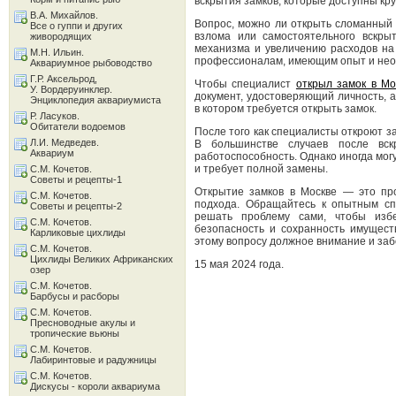
вскрытия замков, которые доступны кру
В.А. Михайлов.
Вопрос, можно ли открыть сломанный 
Все о гуппи и других
взлома или самостоятельного вскры
живородящих
механизма и увеличению расходов на
М.Н. Ильин.
профессионалам, имеющим опыт и необ
Аквариумное рыбоводство
Г.Р. Аксельрод,
Чтобы специалист
открыл замок в Мо
У. Вордеруинклер.
документ, удостоверяющий личность,
Энциклопедия аквариумиста
в котором требуется открыть замок.
Р. Ласуков.
Обитатели водоемов
После того как специалисты откроют за
Л.И. Медведев.
В большинстве случаев после вск
Аквариум
работоспособность. Однако иногда мог
и требует полной замены.
С.М. Кочетов.
Советы и рецепты-1
Открытие замков в Москве — это пр
С.М. Кочетов.
подхода. Обращайтесь к опытным сп
Советы и рецепты-2
решать проблему сами, чтобы изб
С.М. Кочетов.
безопасность и сохранность имущест
Карликовые цихлиды
этому вопросу должное внимание и заб
С.М. Кочетов.
Цихлиды Великих Африканских
15 мая 2024 года.
озер
С.М. Кочетов.
Барбусы и расборы
С.М. Кочетов.
Пресноводные акулы и
тропические вьюны
С.М. Кочетов.
Лабиринтовые и радужницы
С.М. Кочетов.
Дискусы - короли аквариума