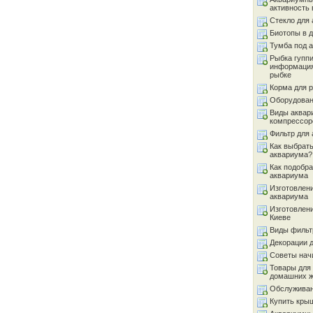
активность 
Стекло для
Биотопы в 
Тумба под 
Рыбка гуппи
информация
рыбке
Корма для 
Оборудован
Виды аквар
компрессор
Фильтр для
Как выбрать
аквариума?
Как подобра
аквариума
Изготовлен
аквариума
Изготовлен
Киеве
Виды фильт
Декорации 
Советы на
Товары для
домашних 
Обслуживан
Купить кры