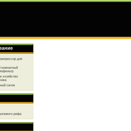
вание
омпрессор для
 комнатный
иофильтр
е хозяйство
чика
ный сачок
аллового рифа