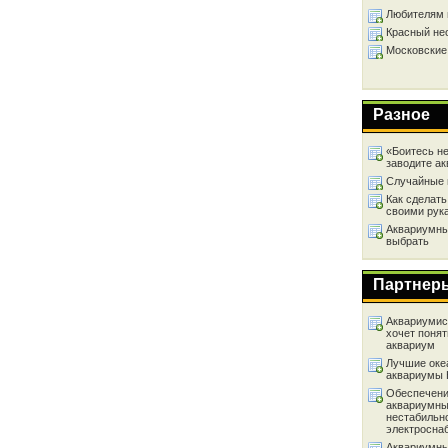
Любителям 
Красный не
Московские
Разное
«Боитесь не
заводите а
Случайные 
Как сделать
своими рук
Аквариумный
выбрать
Партнер
Аквариумист
хочет понят
аквариум
Лучшие оке
аквариумы
Обеспечени
аквариумны
нестабильн
электросна
Аквариумны