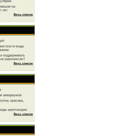
пулярии
павшая на
т лет
Весь список
 рН
жесткоcти воды
анием
 и поддерживать
кое равновесие?
Весь список
a
ля аквариумов
тупна, красива,
виды криптокорин
Весь список