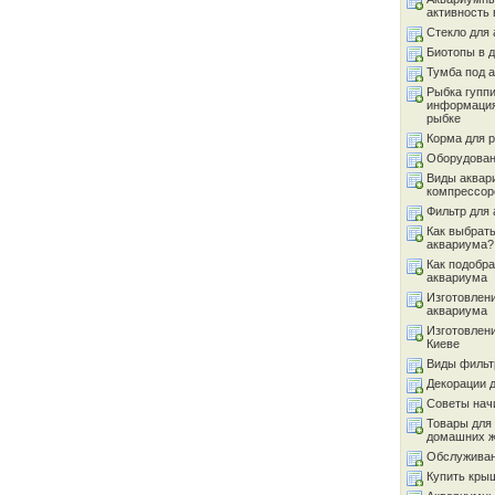
активность 
Стекло для
Биотопы в 
Тумба под 
Рыбка гуппи
информация
рыбке
Корма для 
Оборудован
Виды аквар
компрессор
Фильтр для
Как выбрать
аквариума?
Как подобра
аквариума
Изготовлен
аквариума
Изготовлен
Киеве
Виды фильт
Декорации 
Советы на
Товары для
домашних 
Обслуживан
Купить кры