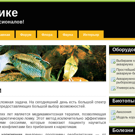
ике
сионалов!
лавная
Форум
Флора
Фауна
Интерьер
Оборудо
Выбираем к
аквариума
Простейший
аквариум-б
Аквариумно
рыборазвод
Универсаль
и
Биотопы
сложная задача. На сегодняшний день есть большой спектр
 предоставляющих большой выбор возможностей.
Амазония
гих лет является медикаментозная терапия, позволяющая
Модель кор
 наркотическую ломку. Этот метод исключительно эффективен
кими сессиями, которые помогают пациенту научиться
и конфликтами без прибегания к наркотикам.
Болезни
 наркомании
внедрены программы реабилитации — от