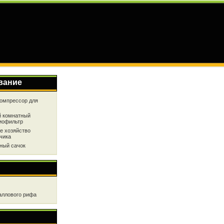
вание
омпрессор для
 комнатный
иофильтр
е хозяйство
чика
ный сачок
аллового рифа