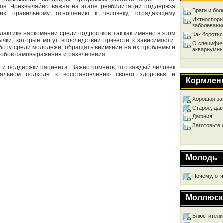
ов. Чрезвычайно важна на этапе реабилитации поддержка
Враги и бол
их правильному отношению к человеку, страдающему
Ихтиоспори
заболевани
актике наркомании среди подростков, так как именно в этом
Как бороть
чки, которые могут впоследствии привести к зависимости.
О специфич
боту среди молодежи, обращать внимание на их проблемы и
аквариумны
собов самовыражения и развлечения.
 и поддержки пациента. Важно помнить, что каждый человек
уальном подходе к восстановлению своего здоровья и
Кормлен
Хорошая за
Старое, дав
Дафния
Заготовьте
Молодь
Почему, от
Моллюск
Блюстители