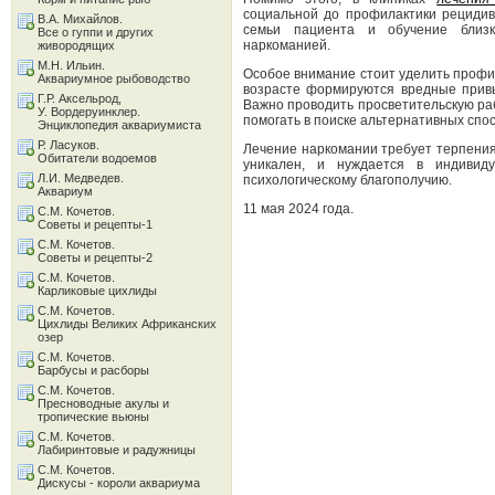
социальной до профилактики рецидив
В.А. Михайлов.
семьи пациента и обучение близк
Все о гуппи и других
наркоманией.
живородящих
М.Н. Ильин.
Особое внимание стоит уделить профил
Аквариумное рыбоводство
возрасте формируются вредные привы
Г.Р. Аксельрод,
Важно проводить просветительскую ра
У. Вордеруинклер.
помогать в поиске альтернативных спо
Энциклопедия аквариумиста
Р. Ласуков.
Лечение наркомании требует терпения
Обитатели водоемов
уникален, и нуждается в индивид
Л.И. Медведев.
психологическому благополучию.
Аквариум
11 мая 2024 года.
С.М. Кочетов.
Советы и рецепты-1
С.М. Кочетов.
Советы и рецепты-2
С.М. Кочетов.
Карликовые цихлиды
С.М. Кочетов.
Цихлиды Великих Африканских
озер
С.М. Кочетов.
Барбусы и расборы
С.М. Кочетов.
Пресноводные акулы и
тропические вьюны
С.М. Кочетов.
Лабиринтовые и радужницы
С.М. Кочетов.
Дискусы - короли аквариума