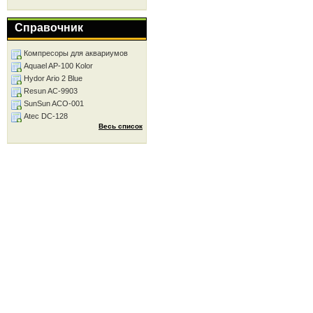
Справочник
Компресоры для аквариумов
Aquael AP-100 Kolor
Hydor Ario 2 Blue
Resun AC-9903
SunSun ACO-001
Atec DC-128
Весь список