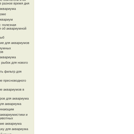
в разное время дня
 аквариума
доме
аквариум
: полезная
 об аквариумной
рыб
ие для аквариумов
иумных
ов
 аквариума
 рыбок для нового
ть фильтр для
ие пресноводного
ие аквариумов в
ров для аквариума
для аквариума
чинающим
 аквариумистики и
животных
ие аквариума
шку для аквариума