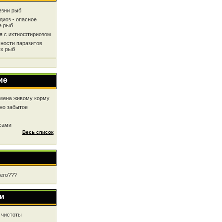
езни рыб
диоз - опасное
е рыб
ся с ихтиофтириозом
ности паразитов
х рыб
ие
мена живому корму
но забытое
 сами
Весь список
чего???
и
 чистоты