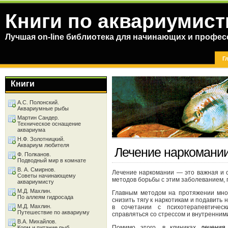
Книги по аквариумист
Лучшая on-line библиотека для начинающих и профес
Г
Книги
А.С. Полонский.
Аквариумные рыбы
Мартин Сандер.
Техническое оснащение
аквариума
Н.Ф. Золотницкий.
Аквариум любителя
Лечение наркомани
Ф. Полканов.
Подводный мир в комнате
В. А. Смирнов.
Лечение наркомании — это важная и 
Советы начинающему
методов борьбы с этим заболеванием,
аквариумисту
М.Д. Махлин.
Главным методом на протяжении мно
По аллеям гидросада
снизить тягу к наркотикам и подавить
М.Д. Махлин.
в сочетании с психотерапевтичес
Путешествие по аквариуму
справляться со стрессом и внутренним
В.А. Михайлов.
Помимо этого, в клиниках
лечения
Корм и питание рыб