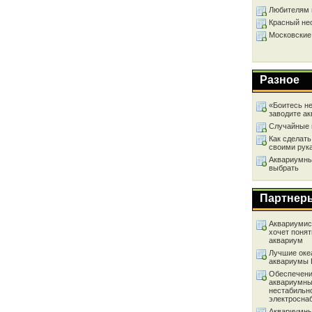
Любителям 
Красный не
Московские
Разное
«Боитесь не
заводите а
Случайные 
Как сделать
своими рук
Аквариумный
выбрать
Партнер
Аквариумист
хочет понят
аквариум
Лучшие оке
аквариумы
Обеспечени
аквариумны
нестабильн
электросна
Аквариумны