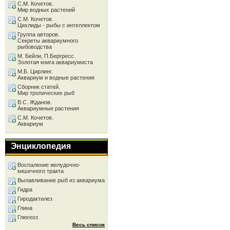
С.М. Кочетов.
Мир водных растений
С.М. Кочетов.
Цихлиды - рыбы с интеллектом
Группа авторов.
Секреты аквариумного
рыбоводства
М. Бейли, П.Бергресс.
Золотая книга аквариумиста
М.Б. Цирлинг.
Аквариум и водные растения
Сборник статей.
Мир тропических рыб
В.С. Жданов.
Аквариумные растения
С.М. Кочетов.
Аквариум
Энциклопедия
Воспаление желудочно-
кишечного тракта
Вылавливание рыб из аквариума
Гидра
Гиродактилез
Глина
Глюгеоз
Весь список