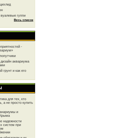
цихлид
он
 вуалевые гуппи
Весь список
приятностей -
квариум»
попутчики
 дизайн аквариума
ами
 грунт и как его
ы
ика для тех, кто
ь, а не просто купить
анариумы и
 Крыма
е надежности
х систем при
ом
бжении
е обитатели и их