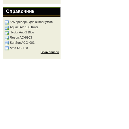
Справочник
Компресоры для аквариумов
Aquael AP-100 Kolor
Hydor Ario 2 Blue
Resun AC-9903
SunSun ACO-001
Atec DC-128
Весь список