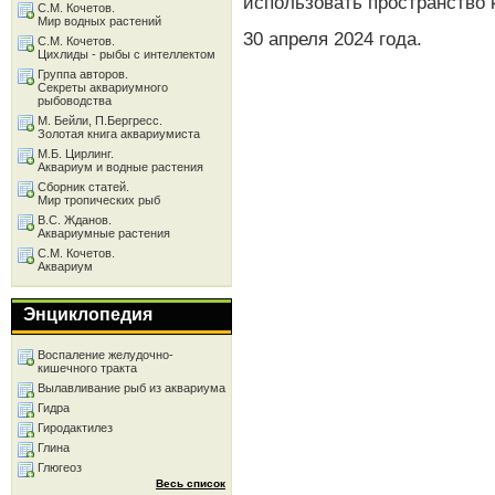
использовать пространство 
С.М. Кочетов.
Мир водных растений
30 апреля 2024 года.
С.М. Кочетов.
Цихлиды - рыбы с интеллектом
Группа авторов.
Секреты аквариумного
рыбоводства
М. Бейли, П.Бергресс.
Золотая книга аквариумиста
М.Б. Цирлинг.
Аквариум и водные растения
Сборник статей.
Мир тропических рыб
В.С. Жданов.
Аквариумные растения
С.М. Кочетов.
Аквариум
Энциклопедия
Воспаление желудочно-
кишечного тракта
Вылавливание рыб из аквариума
Гидра
Гиродактилез
Глина
Глюгеоз
Весь список