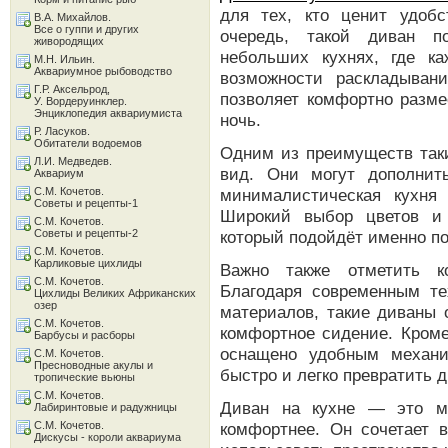
для тех, кто ценит удоб
В.А. Михайлов.
Все о гуппи и других
очередь, такой диван п
живородящих
небольших кухнях, где к
М.Н. Ильин.
Аквариумное рыбоводство
возможности раскладыван
Г.Р. Аксельрод,
позволяет комфортно разме
У. Вордеруинклер.
Энциклопедия аквариумиста
ночь.
Р. Ласуков.
Обитатели водоемов
Одним из преимуществ так
Л.И. Медведев.
вид. Они могут дополнит
Аквариум
С.М. Кочетов.
минималистическая кухня
Советы и рецепты-1
Широкий выбор цветов и 
С.М. Кочетов.
Советы и рецепты-2
который подойдёт именно по
С.М. Кочетов.
Карликовые цихлиды
Важно также отметить к
С.М. Кочетов.
Благодаря современным те
Цихлиды Великих Африканских
озер
материалов, такие диваны
С.М. Кочетов.
комфортное сидение. Кроме
Барбусы и расборы
оснащено удобным механи
С.М. Кочетов.
Пресноводные акулы и
быстро и легко превратить д
тропические вьюны
С.М. Кочетов.
Диван на кухне — это ме
Лабиринтовые и радужницы
С.М. Кочетов.
комфортнее. Он сочетает 
Дискусы - короли аквариума