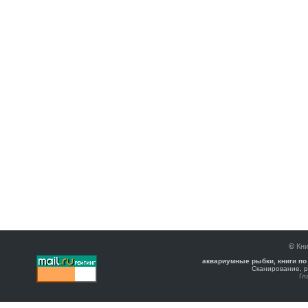
©
Кни
аквариумные рыбки, книги по
Сканирование, р
Гл