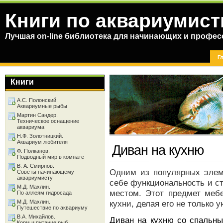
Книги по аквариумист
Лучшая on-line библиотека для начинающих и профес
Г
Книги
А.С. Полонский.
Аквариумные рыбы
Мартин Сандер.
Техническое оснащение
аквариума
Н.Ф. Золотницкий.
Аквариум любителя
Диван на кухню
Ф. Полканов.
Подводный мир в комнате
В. А. Смирнов.
Одним из популярных элеме
Советы начинающему
аквариумисту
себе функциональность и с
М.Д. Махлин.
местом. Этот предмет мебе
По аллеям гидросада
М.Д. Махлин.
кухни, делая его не только
Путешествие по аквариуму
В.А. Михайлов.
Диван на кухню со спальн
Корм и питание рыб