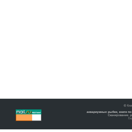
©
Кни
аквариумные рыбки, книги по
Сканирование, р
Гл