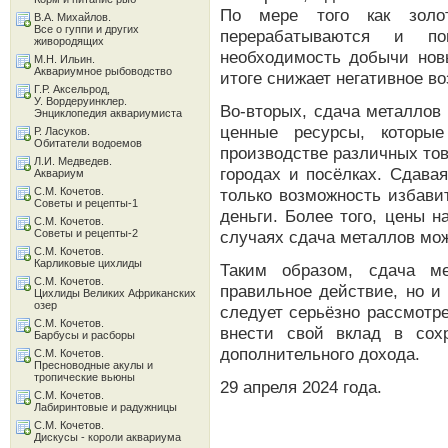
По мере того как золо
В.А. Михайлов.
Все о гуппи и других
перерабатываются и по
живородящих
необходимость добычи нов
М.Н. Ильин.
Аквариумное рыбоводство
итоге снижает негативное в
Г.Р. Аксельрод,
У. Вордеруинклер.
Во-вторых, сдача металлов
Энциклопедия аквариумиста
ценные ресурсы, которы
Р. Ласуков.
Обитатели водоемов
производстве различных то
Л.И. Медведев.
городах и посёлках. Сдава
Аквариум
С.М. Кочетов.
только возможность избави
Советы и рецепты-1
деньги. Более того, цены н
С.М. Кочетов.
Советы и рецепты-2
случаях сдача металлов мо
С.М. Кочетов.
Карликовые цихлиды
Таким образом, сдача м
С.М. Кочетов.
правильное действие, но и
Цихлиды Великих Африканских
озер
следует серьёзно рассмотр
С.М. Кочетов.
внести свой вклад в сох
Барбусы и расборы
дополнительного дохода.
С.М. Кочетов.
Пресноводные акулы и
тропические вьюны
29 апреля 2024 года.
С.М. Кочетов.
Лабиринтовые и радужницы
С.М. Кочетов.
Дискусы - короли аквариума