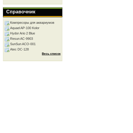
Справочник
Компресоры для аквариумов
Aquael AP-100 Kolor
Hydor Ario 2 Blue
Resun AC-9903
SunSun ACO-001
Atec DC-128
Весь список