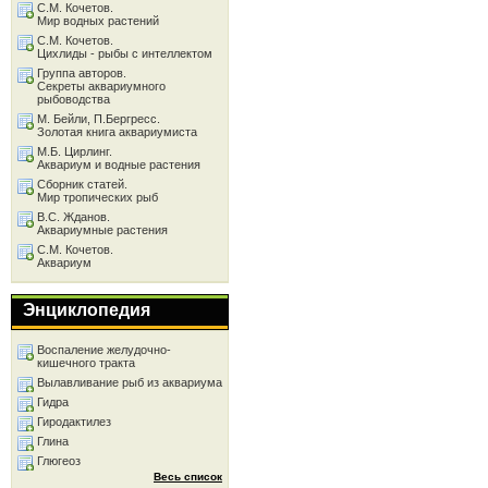
С.М. Кочетов.
Мир водных растений
С.М. Кочетов.
Цихлиды - рыбы с интеллектом
Группа авторов.
Секреты аквариумного
рыбоводства
М. Бейли, П.Бергресс.
Золотая книга аквариумиста
М.Б. Цирлинг.
Аквариум и водные растения
Сборник статей.
Мир тропических рыб
В.С. Жданов.
Аквариумные растения
С.М. Кочетов.
Аквариум
Энциклопедия
Воспаление желудочно-
кишечного тракта
Вылавливание рыб из аквариума
Гидра
Гиродактилез
Глина
Глюгеоз
Весь список