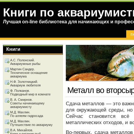
Книги по аквариумист
Лучшая on-line библиотека для начинающих и профес
Г
Книги
А.С. Полонский.
Аквариумные рыбы
Мартин Сандер.
Техническое оснащение
аквариума
Н.Ф. Золотницкий.
Аквариум любителя
Металл во вторсы
Ф. Полканов.
Подводный мир в комнате
В. А. Смирнов.
Сдача металлов — это важн
Советы начинающему
аквариумисту
для окружающей среды, но 
М.Д. Махлин.
Сейчас становится всё 
По аллеям гидросада
М.Д. Махлин.
металлических отходов, и во
Путешествие по аквариуму
В.А. Михайлов.
Во-первых, сдача металлов
Корм и питание рыб