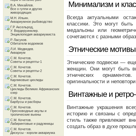
Минимализм и клас
В.А. Михайлов.
Все о гуппи и других
живородящих
Всегда актуальными ост
М.Н. Ильин.
Аквариумное рыбоводство
классики. Это могут быт
Г.Р. Аксельрод,
медальоны или геометрич
У. Вордеруинклер.
Энциклопедия аквариумиста
сочетаются с разными образ
Р. Ласуков.
Обитатели водоемов
Этнические мотивы
Л.И. Медведев.
Аквариум
С.М. Кочетов.
Этнические подвески — еще
Советы и рецепты-1
С.М. Кочетов.
женщин. Они могут быть в
Советы и рецепты-2
этнических орнаменто
С.М. Кочетов.
Карликовые цихлиды
оригинальности и неповтори
С.М. Кочетов.
Цихлиды Великих Африканских
Винтажные и ретро
озер
С.М. Кочетов.
Барбусы и расборы
Винтажные украшения все
С.М. Кочетов.
Пресноводные акулы и
историю и связаны с опре
тропические вьюны
стиль также привлекает вн
С.М. Кочетов.
Лабиринтовые и радужницы
создать образ в духе прошл
С.М. Кочетов.
Дискусы - короли аквариума