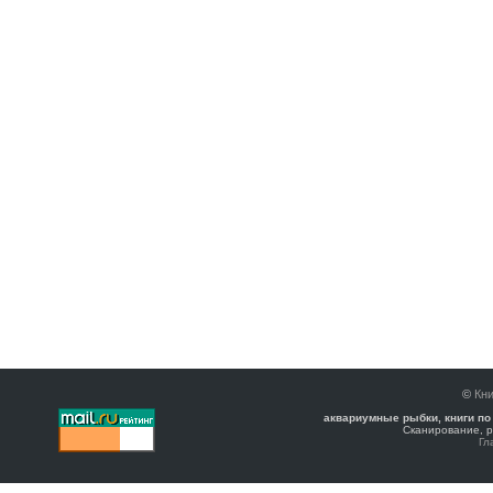
©
Кни
аквариумные рыбки, книги по
Сканирование, р
Гл