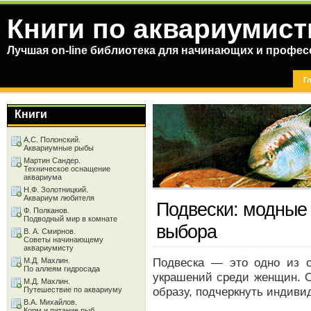
Книги по аквариумист
Лучшая on-line библиотека для начинающих и профес
Г
Книги
А.С. Полонский.
Аквариумные рыбы
Мартин Сандер.
Техническое оснащение
аквариума
Н.Ф. Золотницкий.
Аквариум любителя
Подвески: модные
Ф. Полканов.
Подводный мир в комнате
выбора
В. А. Смирнов.
Советы начинающему
аквариумисту
Подвеска — это одно из 
М.Д. Махлин.
По аллеям гидросада
украшений среди женщин. О
М.Д. Махлин.
образу, подчеркнуть индиви
Путешествие по аквариуму
В.А. Михайлов.
Корм и питание рыб