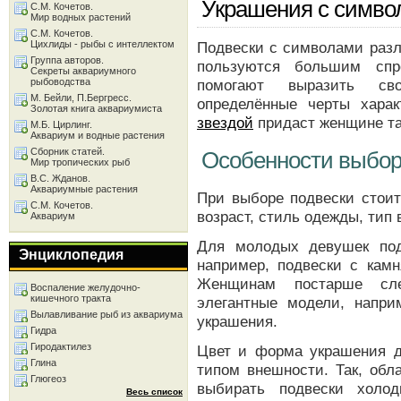
Украшения с симво
С.М. Кочетов.
Мир водных растений
С.М. Кочетов.
Цихлиды - рыбы с интеллектом
Подвески с символами разл
Группа авторов.
пользуются большим спр
Секреты аквариумного
рыбоводства
помогают выразить св
М. Бейли, П.Бергресс.
определённые черты хара
Золотая книга аквариумиста
звездой
придаст женщине та
М.Б. Цирлинг.
Аквариум и водные растения
Сборник статей.
Особенности выбо
Мир тропических рыб
В.С. Жданов.
Аквариумные растения
При выборе подвески стоит
С.М. Кочетов.
возраст, стиль одежды, тип 
Аквариум
Для молодых девушек под
Энциклопедия
например, подвески с кам
Женщинам постарше сл
Воспаление желудочно-
кишечного тракта
элегантные модели, напри
Вылавливание рыб из аквариума
украшения.
Гидра
Гиродактилез
Цвет и форма украшения 
Глина
типом внешности. Так, обл
Глюгеоз
выбирать подвески холо
Весь список