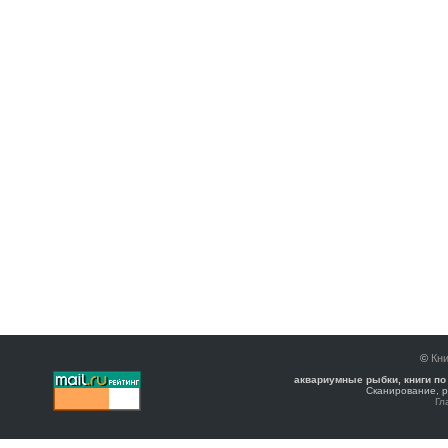
©
Кни
аквариумные рыбки, книги по
Сканирование, р
Гл