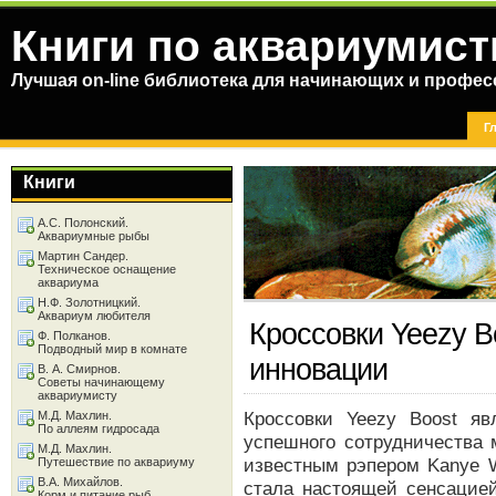
Книги по аквариумист
Лучшая on-line библиотека для начинающих и профес
Г
Книги
А.С. Полонский.
Аквариумные рыбы
Мартин Сандер.
Техническое оснащение
аквариума
Н.Ф. Золотницкий.
Аквариум любителя
Кроссовки Yeezy B
Ф. Полканов.
Подводный мир в комнате
инновации
В. А. Смирнов.
Советы начинающему
аквариумисту
Кроссовки Yeezy Boost я
М.Д. Махлин.
По аллеям гидросада
успешного сотрудничества 
М.Д. Махлин.
известным рэпером Kanye W
Путешествие по аквариуму
В.А. Михайлов.
стала настоящей сенсацией
Корм и питание рыб