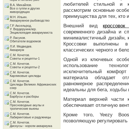
любителей стильной и 
В.А. Михайлов.
Все о гуппи и других
рассмотрим основные особе
живородящих
преимущества для тех, кто 
М.Н. Ильин.
Аквариумное рыбоводство
Внешний вид
кроссовок
Г.Р. Аксельрод,
У. Вордеруинклер.
современного дизайна и с
Энциклопедия аквариумиста
минималистичный дизайн, 
Р. Ласуков.
Обитатели водоемов
Кроссовки выполнены в
Л.И. Медведев.
классических черного и бел
Аквариум
С.М. Кочетов.
Одной из ключевых особе
Советы и рецепты-1
С.М. Кочетов.
использование технол
Советы и рецепты-2
исключительный комфорт
С.М. Кочетов.
Карликовые цихлиды
материала обладает от
С.М. Кочетов.
равномерное распределени
Цихлиды Великих Африканских
озер
идеальны для бега, ходьбы 
С.М. Кочетов.
Барбусы и расборы
Материал верхней части к
С.М. Кочетов.
обеспечивает отличную вент
Пресноводные акулы и
тропические вьюны
Кроме того, Yeezy Boo
С.М. Кочетов.
Лабиринтовые и радужницы
позволяющую регулировать п
С.М. Кочетов.
Дискусы - короли аквариума