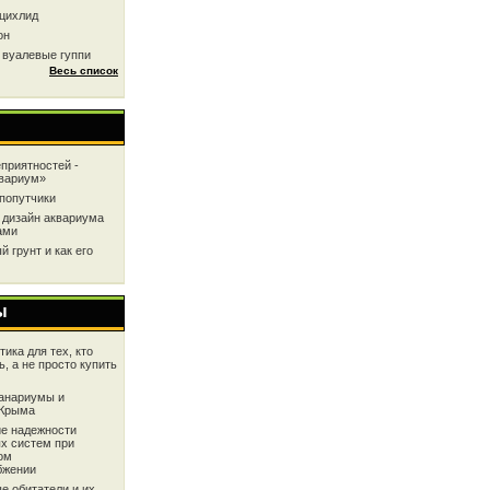
цихлид
он
 вуалевые гуппи
Весь список
приятностей -
квариум»
попутчики
 дизайн аквариума
ами
 грунт и как его
ы
ика для тех, кто
ь, а не просто купить
анариумы и
 Крыма
е надежности
х систем при
ом
бжении
е обитатели и их