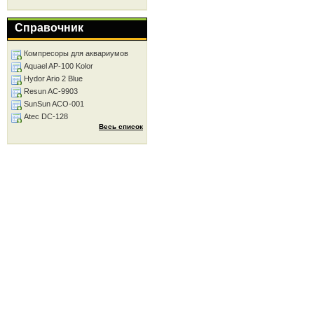
Справочник
Компресоры для аквариумов
Aquael AP-100 Kolor
Hydor Ario 2 Blue
Resun AC-9903
SunSun ACO-001
Atec DC-128
Весь список