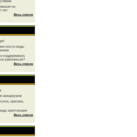
пулярии
павшая на
т лет
Весь список
 рН
жесткоcти воды
анием
 и поддерживать
кое равновесие?
Весь список
a
ля аквариумов
тупна, красива,
виды криптокорин
Весь список