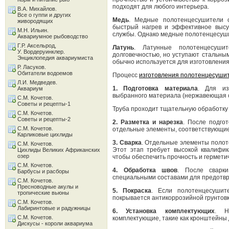
подходят для любого интерьера.
В.А. Михайлов.
Все о гуппи и других
Медь
. Медные полотенцесушители о
живородящих
быстрый нагрев и эффективное высу
М.Н. Ильин.
службы. Однако медные полотенцесуши
Аквариумное рыбоводство
Г.Р. Аксельрод,
Латунь
. Латунные полотенцесуши
У. Вордеруинклер.
долговечностью, но уступают стальным
Энциклопедия аквариумиста
обычно используется для изготовлени
Р. Ласуков.
Обитатели водоемов
Процесс
изготовления полотенцесуши
Л.И. Медведев.
1. Подготовка материала
. Для из
Аквариум
выбранного материала (нержавеющая ст
С.М. Кочетов.
Советы и рецепты-1
Труба проходит тщательную обработку и
С.М. Кочетов.
Советы и рецепты-2
2. Разметка и нарезка
. После подго
С.М. Кочетов.
отдельные элементы, соответствующи
Карликовые цихлиды
3. Сварка
. Отдельные элементы полот
С.М. Кочетов.
Этот этап требует высокой квалифик
Цихлиды Великих Африканских
озер
чтобы обеспечить прочность и гермети
С.М. Кочетов.
4. Обработка швов
. После сварк
Барбусы и расборы
специальными составами для предотв
С.М. Кочетов.
Пресноводные акулы и
5. Покраска
. Если полотенцесушит
тропические вьюны
покрывается антикоррозийной грунтовк
С.М. Кочетов.
Лабиринтовые и радужницы
6. Установка комплектующих
. Н
С.М. Кочетов.
комплектующие, такие как кронштейны д
Дискусы - короли аквариума