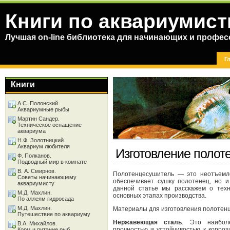
Книги по аквариумист
Лучшая on-line библиотека для начинающих и профес
Г
Книги
А.С. Полонский.
Аквариумные рыбы
Мартин Сандер.
Техническое оснащение
аквариума
Н.Ф. Золотницкий.
Аквариум любителя
Изготовление полот
Ф. Полканов.
Подводный мир в комнате
В. А. Смирнов.
Полотенцесушитель — это неотъемле
Советы начинающему
обеспечивает сушку полотенец, но 
аквариумисту
данной статье мы расскажем о техн
М.Д. Махлин.
основных этапах производства.
По аллеям гидросада
М.Д. Махлин.
Материалы для изготовления полотен
Путешествие по аквариуму
Нержавеющая сталь
. Это наибол
В.А. Михайлов.
прочностью и устойчивостью к корро
Корм и питание рыб