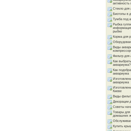
активность 
Стекло для
Биотопы в 
Тумба под 
Рыбка гуппи
информация
рыбке
Корма для 
Оборудован
Виды аквар
компрессор
Фильтр для
Как выбрать
аквариума?
Как подобра
аквариума
Изготовлен
аквариума
Изготовлен
Киеве
Виды фильт
Декорации 
Советы на
Товары для
домашних 
Обслуживан
Купить кры