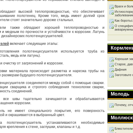
Враги и бол
бладают высокой теплопроводностью, что обеспечивает
Ихтиоспори
заболевани
шивание полотенец. Кроме того, медь имеет долгий срок
тели стоят значительно дороже стальных.
Как бороть
О специфич
тели также обладают хорошей теплопроводностью и
аквариумны
 и медным по прочности и устойчивости к коррозии. Латунь
я дизайнерских полотенцесушителей.
телей
включает следующие этапы:
Кормлен
готовления полотенцесушителя используется труба из
аль, медь или латунь).
Хорошая за
 очистку от загрязнений и коррозии.
Старое, дав
Дафния
товки материала происходит разметка и нарезка трубы на
е размерам будущего полотенцесушителя.
Заготовьте
енцесушителя соединяются между собой с помощью сварки.
ации сварщика и строгого соблюдения технологии сварки,
чность соединений.
Молодь
и все швы тщательно зачищаются и обрабатываются
ращения коррозии.
Почему, от
ель не имеет специального покрытия, его поверхность
ой и окрашивается в выбранный цвет.
Моллюск
а полотенцесушитель устанавливаются необходимые
ля крепления к стене, заглушки, клапаны и т.д.
Блюстители