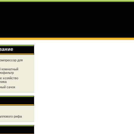
вание
омпрессор для
 комнатный
иофильтр
е хозяйство
чика
ный сачок
аллового рифа