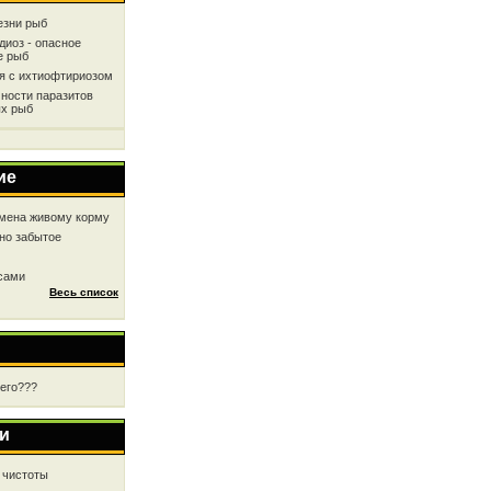
езни рыб
диоз - опасное
е рыб
ся с ихтиофтириозом
ности паразитов
х рыб
ие
мена живому корму
но забытое
 сами
Весь список
чего???
и
 чистоты