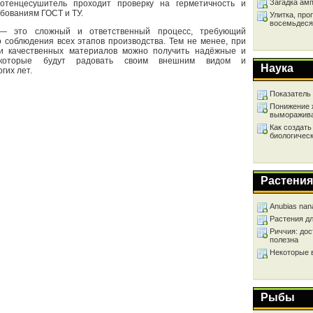
Загадка ам
отенцесушитель проходит проверку на герметичность и
ебованиям ГОСТ и ТУ.
Улитка, про
восемьдеся
 — это сложный и ответственный процесс, требующий
 соблюдения всех этапов производства. Тем не менее, при
и качественных материалов можно получить надёжные и
, которые будут радовать своим внешним видом и
Наука
гих лет.
Показатель
Понижение 
выморажив
Как создать
биологичес
Растения
Anubias nan
Растения д
Риччия: дос
полезна
Некоторые 
Рыбы