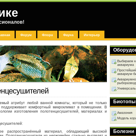
ике
сионалов!
лавная
Форум
Флора
Фауна
Интерьер
Оборудо
Выбираем к
аквариума
Простейший
аквариум-б
Аквариумно
рыборазвод
Универсаль
енцесушителей
Биотопы
мый атрибут любой ванной комнаты, который не только
и поддерживает комфортный микроклимат в помещении. В
ологии изготовления полотенцесушителей, материалах и
Амазония
Модель кор
цесушителей:
Болезни
ее распространённый материал, обладающий высокой
зии. Полотенцесушители из нержавейки стильно выглядят и