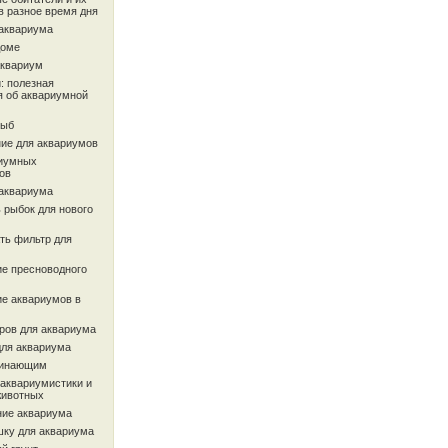
в разное время дня
 аквариума
доме
аквариум
: полезная
 об аквариумной
рыб
ие для аквариумов
иумных
ов
 аквариума
 рыбок для нового
ть фильтр для
ие пресноводного
ие аквариумов в
ров для аквариума
для аквариума
чинающим
 аквариумистики и
животных
ие аквариума
шку для аквариума