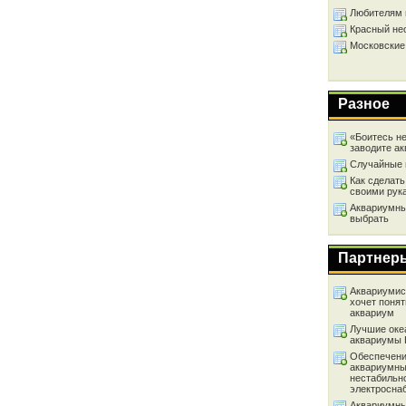
Любителям 
Красный не
Московские
Разное
«Боитесь не
заводите а
Случайные 
Как сделать
своими рук
Аквариумный
выбрать
Партнер
Аквариумист
хочет понят
аквариум
Лучшие оке
аквариумы
Обеспечени
аквариумны
нестабильн
электросна
Аквариумны