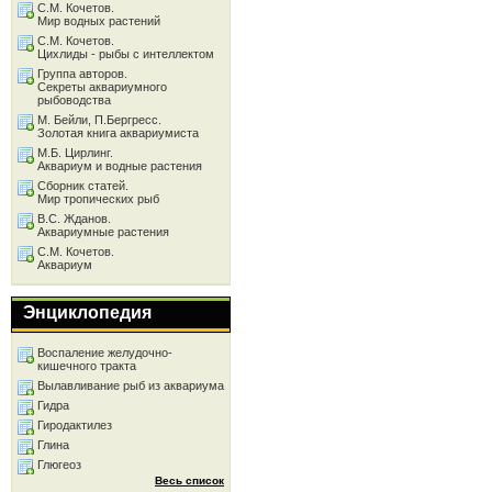
С.М. Кочетов.
Мир водных растений
С.М. Кочетов.
Цихлиды - рыбы с интеллектом
Группа авторов.
Секреты аквариумного
рыбоводства
М. Бейли, П.Бергресс.
Золотая книга аквариумиста
М.Б. Цирлинг.
Аквариум и водные растения
Сборник статей.
Мир тропических рыб
В.С. Жданов.
Аквариумные растения
С.М. Кочетов.
Аквариум
Энциклопедия
Воспаление желудочно-
кишечного тракта
Вылавливание рыб из аквариума
Гидра
Гиродактилез
Глина
Глюгеоз
Весь список