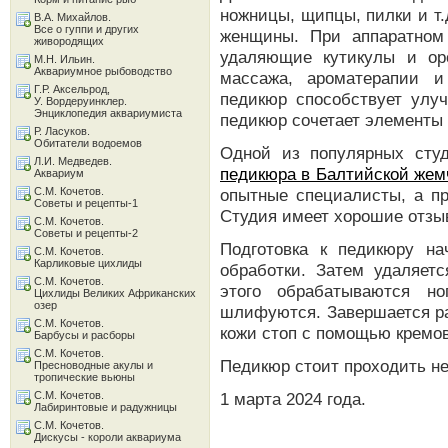
ножницы, щипцы, пилки и т.
В.А. Михайлов.
Все о гуппи и других
женщины. При аппаратном
живородящих
удаляющие кутикулы и ор
М.Н. Ильин.
Аквариумное рыбоводство
массажа, ароматерапии и
Г.Р. Аксельрод,
педикюр способствует улу
У. Вордеруинклер.
Энциклопедия аквариумиста
педикюр сочетает элементы 
Р. Ласуков.
Обитатели водоемов
Одной из популярных сту
Л.И. Медведев.
педикюра в Балтийской же
Аквариум
С.М. Кочетов.
опытные специалисты, а п
Советы и рецепты-1
Студия имеет хорошие отзыв
С.М. Кочетов.
Советы и рецепты-2
Подготовка к педикюру на
С.М. Кочетов.
Карликовые цихлиды
обработки. Затем удаляетс
С.М. Кочетов.
этого обрабатываются но
Цихлиды Великих Африканских
озер
шлифуются. Завершается ра
С.М. Кочетов.
кожи стоп с помощью кремов
Барбусы и расборы
С.М. Кочетов.
Педикюр стоит проходить не
Пресноводные акулы и
тропические вьюны
С.М. Кочетов.
1 марта 2024 года.
Лабиринтовые и радужницы
С.М. Кочетов.
Дискусы - короли аквариума