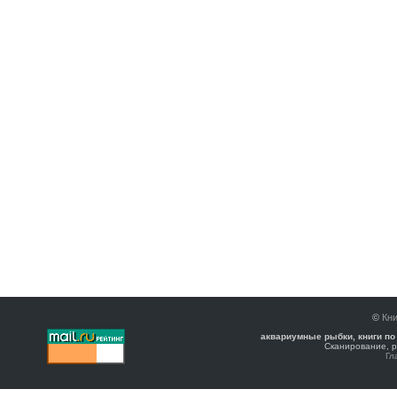
©
Кни
аквариумные рыбки, книги по
Сканирование, р
Гл