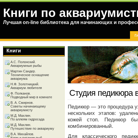
Книги по аквариумист
Лучшая on-line библиотека для начинающих и профес
Г
Книги
А.С. Полонский.
Аквариумные рыбы
Мартин Сандер.
Техническое оснащение
аквариума
Н.Ф. Золотницкий.
Аквариум любителя
Студия педикюра в
Ф. Полканов.
Подводный мир в комнате
В. А. Смирнов.
Педикюр — это процедура ух
Советы начинающему
аквариумисту
нескольких этапов: удален
М.Д. Махлин.
кожей стоп. Педикюр быв
По аллеям гидросада
М.Д. Махлин.
комбинированный.
Путешествие по аквариуму
В.А. Михайлов.
Для классического педи
Корм и питание рыб