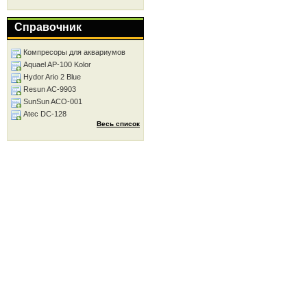
Справочник
Компресоры для аквариумов
Aquael AP-100 Kolor
Hydor Ario 2 Blue
Resun AC-9903
SunSun ACO-001
Atec DC-128
Весь список