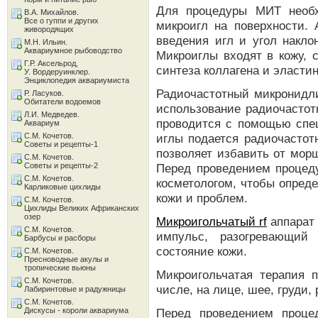
Для процедуры МИТ необх
В.А. Михайлов.
Все о гуппи и других
микроигл на поверхности. 
живородящих
введения игл и угол накло
М.Н. Ильин.
Аквариумное рыбоводство
Микроиглы входят в кожу, 
Г.Р. Аксельрод,
синтеза коллагена и эластин
У. Вордеруинклер.
Энциклопедия аквариумиста
Радиочастотный микронидл
Р. Ласуков.
Обитатели водоемов
использование радиочастот
Л.И. Медведев.
проводится с помощью спец
Аквариум
С.М. Кочетов.
иглы подается радиочастот
Советы и рецепты-1
позволяет избавить от мор
С.М. Кочетов.
Советы и рецепты-2
Перед проведением процеду
С.М. Кочетов.
косметологом, чтобы опреде
Карликовые цихлиды
кожи и проблем.
С.М. Кочетов.
Цихлиды Великих Африканских
озер
Микроигольчатый rf
аппарат 
С.М. Кочетов.
импульс, разогревающий 
Барбусы и расборы
состояние кожи.
С.М. Кочетов.
Пресноводные акулы и
тропические вьюны
Микроигольчатая терапия 
С.М. Кочетов.
числе, на лице, шее, груди, 
Лабиринтовые и радужницы
С.М. Кочетов.
Дискусы - короли аквариума
Перед проведением проце