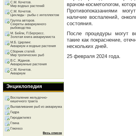
С.М. Кочетов.
врачом-косметологом, кото
Мир водных растений
Противопоказаниями могу
С.М. Кочетов.
Цихлиды - рыбы с интеллектом
наличие воспалений, онкол
Группа авторов.
состояния.
Секреты аквариумного
рыбоводства
После процедуры могут в
М. Бейли, П.Бергресс.
Золотая книга аквариумиста
такие как покраснение, отеч
М.Б. Цирлинг.
нескольких дней.
Аквариум и водные растения
Сборник статей.
Мир тропических рыб
25 февраля 2024 года.
В.С. Жданов.
Аквариумные растения
С.М. Кочетов.
Аквариум
Энциклопедия
Воспаление желудочно-
кишечного тракта
Вылавливание рыб из аквариума
Гидра
Гиродактилез
Глина
Глюгеоз
Весь список