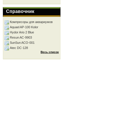
Справочник
Компресоры для аквариумов
Aquael AP-100 Kolor
Hydor Ario 2 Blue
Resun AC-9903
SunSun ACO-001
Atec DC-128
Весь список