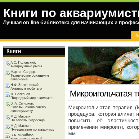
Книги по аквариумист
Лучшая on-line библиотека для начинающих и профес
Г
Книги
А.С. Полонский.
Аквариумные рыбы
Мартин Сандер.
Техническое оснащение
аквариума
Н.Ф. Золотницкий.
Аквариум любителя
Микроигольчатая 
Ф. Полканов.
Подводный мир в комнате
В. А. Смирнов.
Микроигольчатая терапия (
Советы начинающему
аквариумисту
процедура, которая влияет 
М.Д. Махлин.
повысить её эластичнос
По аллеям гидросада
М.Д. Махлин.
применении микроигл, котор
Путешествие по аквариуму
мм.
В.А. Михайлов.
Корм и питание рыб