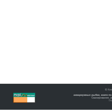
©
Кни
аквариумные рыбки, книги по
Сканирование, р
Гл