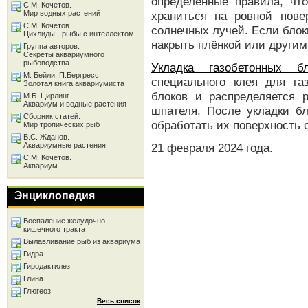
определённые правила, чт
С.М. Кочетов.
Мир водных растений
храниться на ровной пов
С.М. Кочетов.
солнечных лучей. Если блок
Цихлиды - рыбы с интеллектом
накрыть плёнкой или други
Группа авторов.
Секреты аквариумного
рыбоводства
Укладка газобетонных бл
М. Бейли, П.Бергресс.
специального клея для га
Золотая книга аквариумиста
блоков и распределяется
М.Б. Цирлинг.
Аквариум и водные растения
шпателя. После укладки б
Сборник статей.
обработать их поверхность 
Мир тропических рыб
В.С. Жданов.
Аквариумные растения
21 февраля 2024 года.
С.М. Кочетов.
Аквариум
Энциклопедия
Воспаление желудочно-
кишечного тракта
Вылавливание рыб из аквариума
Гидра
Гиродактилез
Глина
Глюгеоз
Весь список