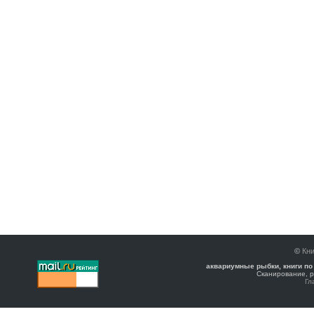
©
Кни
аквариумные рыбки, книги по
Сканирование, р
Гл