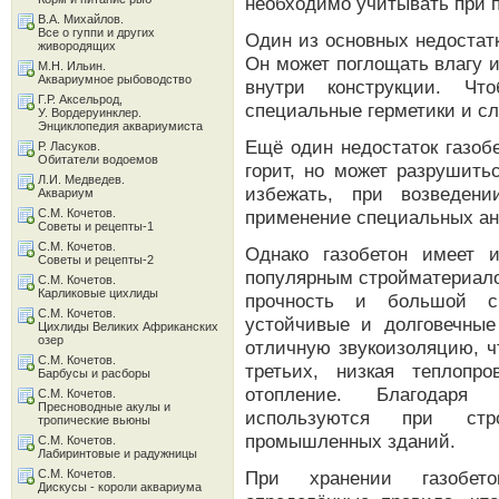
необходимо учитывать при 
В.А. Михайлов.
Все о гуппи и других
Один из основных недостатк
живородящих
Он может поглощать влагу 
М.Н. Ильин.
Аквариумное рыбоводство
внутри конструкции. Чт
Г.Р. Аксельрод,
специальные герметики и сл
У. Вордеруинклер.
Энциклопедия аквариумиста
Ещё один недостаток газобе
Р. Ласуков.
Обитатели водоемов
горит, но может разрушить
Л.И. Медведев.
избежать, при возведени
Аквариум
С.М. Кочетов.
применение специальных ан
Советы и рецепты-1
С.М. Кочетов.
Однако газобетон имеет 
Советы и рецепты-2
популярным стройматериало
С.М. Кочетов.
Карликовые цихлиды
прочность и большой ср
С.М. Кочетов.
устойчивые и долговечные 
Цихлиды Великих Африканских
озер
отличную звукоизоляцию, ч
С.М. Кочетов.
третьих, низкая теплопр
Барбусы и расборы
отопление. Благодаря 
С.М. Кочетов.
Пресноводные акулы и
используются при стр
тропические вьюны
промышленных зданий.
С.М. Кочетов.
Лабиринтовые и радужницы
С.М. Кочетов.
При хранении газобет
Дискусы - короли аквариума