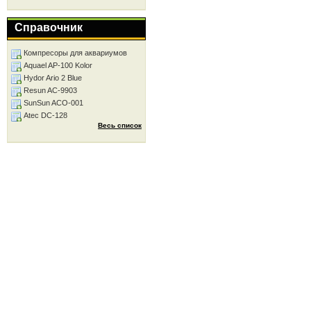
Справочник
Компресоры для аквариумов
Aquael AP-100 Kolor
Hydor Ario 2 Blue
Resun AC-9903
SunSun ACO-001
Atec DC-128
Весь список