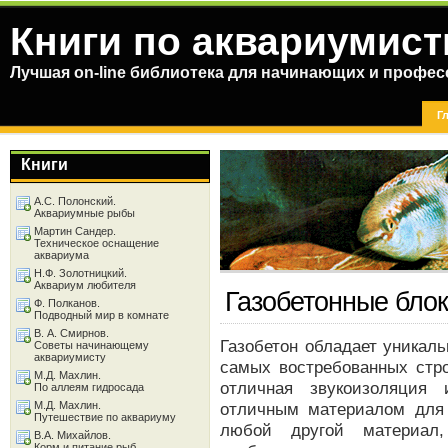
Книги по аквариумист
Лучшая on-line библиотека для начинающих и профес
Г
Книги
А.С. Полонский.
Аквариумные рыбы
Мартин Сандер.
Техническое оснащение
аквариума
Н.Ф. Золотницкий.
Аквариум любителя
Газобетонные бло
Ф. Полканов.
Подводный мир в комнате
В. А. Смирнов.
Газобетон обладает уникал
Советы начинающему
аквариумисту
самых востребованных стро
М.Д. Махлин.
отличная звукоизоляция 
По аллеям гидросада
М.Д. Махлин.
отличным материалом для
Путешествие по аквариуму
любой другой материал,
В.А. Михайлов.
Корм и питание рыб