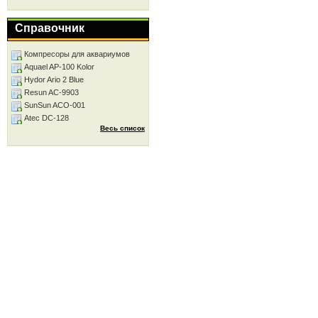
Справочник
Компресоры для аквариумов
Aquael AP-100 Kolor
Hydor Ario 2 Blue
Resun AC-9903
SunSun ACO-001
Atec DC-128
Весь список