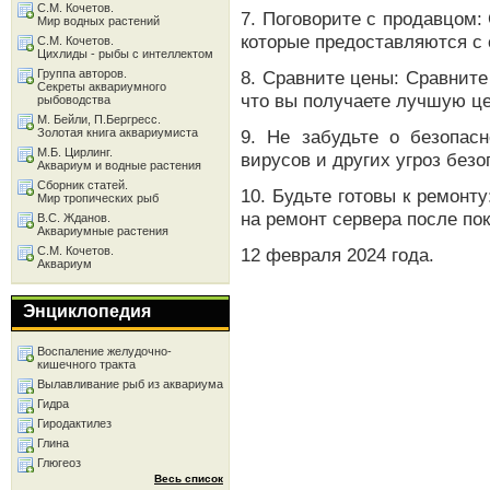
С.М. Кочетов.
7. Поговорите с продавцом:
Мир водных растений
которые предоставляются с 
С.М. Кочетов.
Цихлиды - рыбы с интеллектом
Группа авторов.
8. Сравните цены: Сравните
Секреты аквариумного
что вы получаете лучшую це
рыбоводства
М. Бейли, П.Бергресс.
Золотая книга аквариумиста
9. Не забудьте о безопас
М.Б. Цирлинг.
вирусов и других угроз безо
Аквариум и водные растения
Сборник статей.
10. Будьте готовы к ремонт
Мир тропических рыб
на ремонт сервера после пок
В.С. Жданов.
Аквариумные растения
С.М. Кочетов.
12 февраля 2024 года.
Аквариум
Энциклопедия
Воспаление желудочно-
кишечного тракта
Вылавливание рыб из аквариума
Гидра
Гиродактилез
Глина
Глюгеоз
Весь список