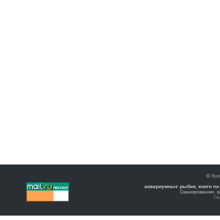
©
Кни
аквариумные рыбки, книги по
Сканирование, р
Гл