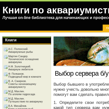
Книги по аквариумист
Лучшая on-line библиотека для начинающих и профес
Г
Книги
А.С. Полонский.
Аквариумные рыбы
Мартин Сандер.
Техническое оснащение
аквариума
Н.Ф. Золотницкий.
Аквариум любителя
Выбор сервера б/у
Ф. Полканов.
Подводный мир в комнате
В. А. Смирнов.
Выбор бывшего в употребле
Советы начинающему
аквариумисту
нужно учесть довольно мног
М.Д. Махлин.
помогут вам сделать прави
По аллеям гидросада
М.Д. Махлин.
Путешествие по аквариуму
1. Определите свои потреб
В.А. Михайлов.
какой тип сервера вам нуж
Корм и питание рыб