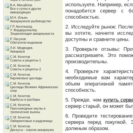
используете. Например, есл
В.А. Михайлов.
Все о гуппи и других
понадобится сервер с б
живородящих
способностью.
М.Н. Ильин.
Аквариумное рыбоводство
2. Исследуйте рынок: После 
Г.Р. Аксельрод,
У. Вордеруинклер.
вы хотите, начните иссле
Энциклопедия аквариумиста
доступны и сравните цены.
Р. Ласуков.
Обитатели водоемов
Л.И. Медведев.
3. Проверьте отзывы: Пр
Аквариум
рассматриваете. Это помо
С.М. Кочетов.
Советы и рецепты-1
производительны.
С.М. Кочетов.
Советы и рецепты-2
4. Проверьте характерис
С.М. Кочетов.
необходимые вам характер
Карликовые цихлиды
объем оперативной памят
С.М. Кочетов.
Цихлиды Великих Африканских
способность.
озер
С.М. Кочетов.
5. Прежде, чем
купить серв
Барбусы и расборы
С.М. Кочетов.
сервер старый, он может б
Пресноводные акулы и
тропические вьюны
6. Проведите тестирование
С.М. Кочетов.
Лабиринтовые и радужницы
сервера перед покупкой. 
С.М. Кочетов.
должным образом.
Дискусы - короли аквариума