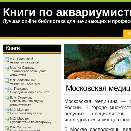
Книги по аквариумист
Лучшая on-line библиотека для начинающих и профес
Г
Книги
А.С. Полонский.
Аквариумные рыбы
Мартин Сандер.
Техническое оснащение
аквариума
Н.Ф. Золотницкий.
Аквариум любителя
Московская медиц
Ф. Полканов.
Подводный мир в комнате
В. А. Смирнов.
Московская медицина — 
Советы начинающему
аквариумисту
России. В городе множест
М.Д. Махлин.
ведущих специалистов
По аллеям гидросада
М.Д. Махлин.
исследовательских центров.
Путешествие по аквариуму
В.А. Михайлов.
В Москве расположены вед
Корм и питание рыб