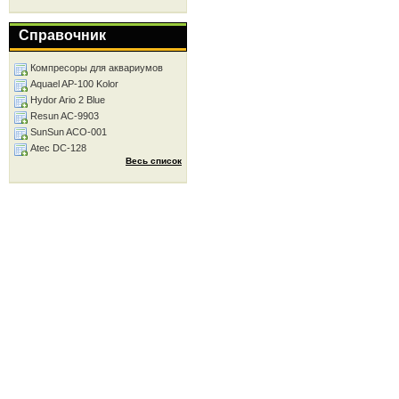
Справочник
Компресоры для аквариумов
Aquael AP-100 Kolor
Hydor Ario 2 Blue
Resun AC-9903
SunSun ACO-001
Atec DC-128
Весь список