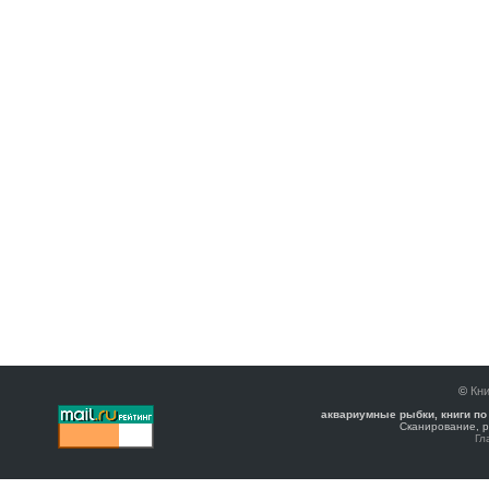
©
Кни
аквариумные рыбки, книги по
Сканирование, р
Гл