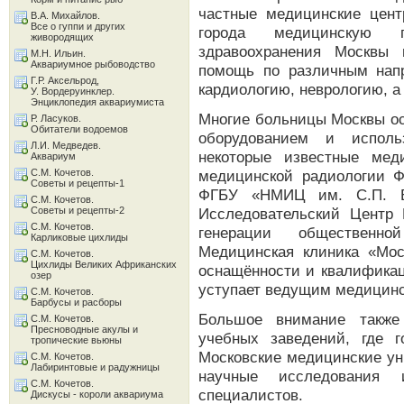
частные медицинские цент
В.А. Михайлов.
Все о гуппи и других
города медицинскую 
живородящих
здравоохранения Москвы 
М.Н. Ильин.
Аквариумное рыбоводство
помощь по различным нап
Г.Р. Аксельрод,
кардиологию, неврологию, а
У. Вордеруинклер.
Энциклопедия аквариумиста
Многие больницы Москвы 
Р. Ласуков.
Обитатели водоемов
оборудованием и исполь
Л.И. Медведев.
некоторые известные ме
Аквариум
С.М. Кочетов.
медицинской радиологии 
Советы и рецепты-1
ФГБУ «НМИЦ им. С.П. Б
С.М. Кочетов.
Советы и рецепты-2
Исследовательский Центр 
С.М. Кочетов.
генерации общественн
Карликовые цихлиды
Медицинская клиника «Мо
С.М. Кочетов.
Цихлиды Великих Африканских
оснащённости и квалификац
озер
уступает ведущим медицинс
С.М. Кочетов.
Барбусы и расборы
Большое внимание также
С.М. Кочетов.
Пресноводные акулы и
учебных заведений, где 
тропические вьюны
Московские медицинские ун
С.М. Кочетов.
Лабиринтовые и радужницы
научные исследования 
С.М. Кочетов.
специалистов.
Дискусы - короли аквариума