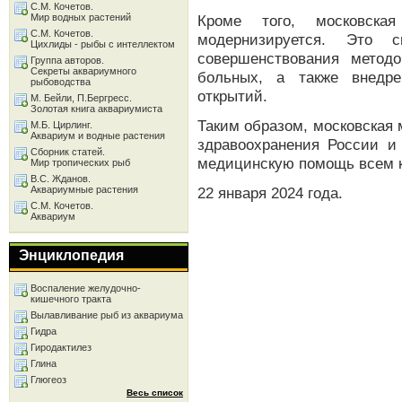
С.М. Кочетов.
Мир водных растений
Кроме того, московска
С.М. Кочетов.
модернизируется. Это с
Цихлиды - рыбы с интеллектом
совершенствования метод
Группа авторов.
Секреты аквариумного
больных, а также внедр
рыбоводства
открытий.
М. Бейли, П.Бергресс.
Золотая книга аквариумиста
Таким образом, московская
М.Б. Цирлинг.
Аквариум и водные растения
здравоохранения России и
Сборник статей.
медицинскую помощь всем к
Мир тропических рыб
В.С. Жданов.
Аквариумные растения
22 января 2024 года.
С.М. Кочетов.
Аквариум
Энциклопедия
Воспаление желудочно-
кишечного тракта
Вылавливание рыб из аквариума
Гидра
Гиродактилез
Глина
Глюгеоз
Весь список