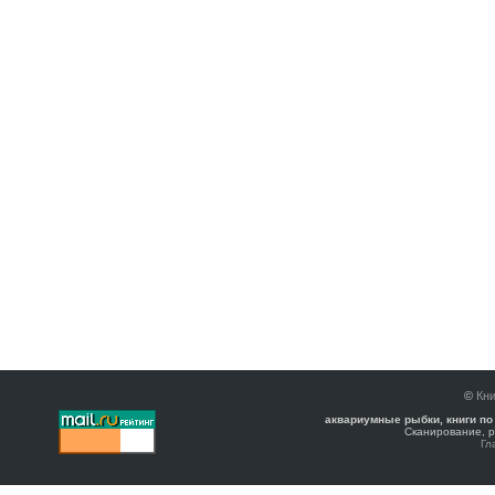
©
Кни
аквариумные рыбки, книги по
Сканирование, р
Гл