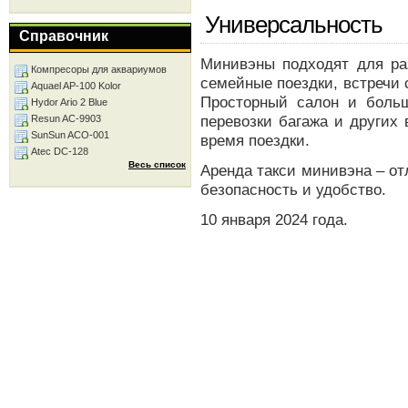
Универсальность
Справочник
Минивэны подходят для ра
Компресоры для аквариумов
семейные поездки, встречи 
Aquael AP-100 Kolor
Просторный салон и боль
Hydor Ario 2 Blue
перевозки багажа и других
Resun AC-9903
SunSun ACO-001
время поездки.
Atec DC-128
Весь список
Аренда такси минивэна – от
безопасность и удобство.
10 января 2024 года.