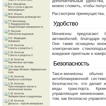
дополнительные удобства,
В.А. Михайлов.
можно сложить, чтобы полу
Все о гуппи и других
живородящих
Рассмотрим преимущества, 
М.Н. Ильин.
Аквариумное рыбоводство
Г.Р. Аксельрод,
Удобство
У. Вордеруинклер.
Энциклопедия аквариумиста
Р. Ласуков.
Минивэны предлагают 
Обитатели водоемов
автомобилей, благодаря п
Л.И. Медведев.
Аквариум
Они также оснащены множ
С.М. Кочетов.
электрические стеклопод
Советы и рецепты-1
С.М. Кочетов.
вождение приятным и комф
Советы и рецепты-2
С.М. Кочетов.
Безопасность
Карликовые цихлиды
С.М. Кочетов.
Цихлиды Великих Африканских
озер
Такси-минивэны обычно
С.М. Кочетов.
антиблокировочной систе
Барбусы и расборы
безопасности, что делает 
С.М. Кочетов.
Пресноводные акулы и
виды транспорта. Кром
тропические вьюны
управляющие минивэнами,
С.М. Кочетов.
Лабиринтовые и радужницы
том, как безопасно управля
С.М. Кочетов.
Дискусы - короли аквариума