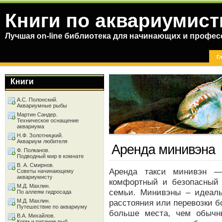
Книги по аквариумист
Лучшая on-line библиотека для начинающих и профес
Г
Книги
А.С. Полонский.
Аквариумные рыбы
Мартин Сандер.
Техническое оснащение
аквариума
Н.Ф. Золотницкий.
Аквариум любителя
Аренда минивэна
Ф. Полканов.
Подводный мир в комнате
В. А. Смирнов.
Аренда такси минивэн —
Советы начинающему
аквариумисту
комфортный и безопасный 
М.Д. Махлин.
семьи. Минивэны – идеал
По аллеям гидросада
М.Д. Махлин.
расстояния или перевозки 
Путешествие по аквариуму
больше места, чем обычн
В.А. Михайлов.
Корм и питание рыб