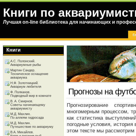
Книги по аквариумист
Лучшая on-line библиотека для начинающих и профес
Г
Книги
А.С. Полонский.
Аквариумные рыбы
Мартин Сандер.
Техническое оснащение
аквариума
Н.Ф. Золотницкий.
Аквариум любителя
Прогнозы на футб
Ф. Полканов.
Подводный мир в комнате
В. А. Смирнов.
Прогнозирование спорти
Советы начинающему
аквариумисту
многомерным процессом, тр
М.Д. Махлин.
как статистика выступлений
По аллеям гидросада
М.Д. Махлин.
погодные условия, история 
Путешествие по аквариуму
этом тексте мы рассмотрим 
В.А. Михайлов.
Корм и питание рыб