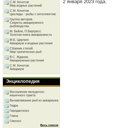
2 января 2023 года.
С.М. Кочетов.
Мир водных растений
С.М. Кочетов.
Цихлиды - рыбы с интеллектом
Группа авторов.
Секреты аквариумного
рыбоводства
М. Бейли, П.Бергресс.
Золотая книга аквариумиста
М.Б. Цирлинг.
Аквариум и водные растения
Сборник статей.
Мир тропических рыб
В.С. Жданов.
Аквариумные растения
С.М. Кочетов.
Аквариум
Энциклопедия
Воспаление желудочно-
кишечного тракта
Вылавливание рыб из аквариума
Гидра
Гиродактилез
Глина
Глюгеоз
Весь список