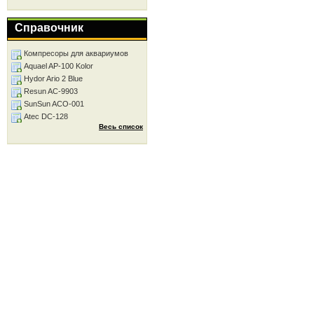
Справочник
Компресоры для аквариумов
Aquael AP-100 Kolor
Hydor Ario 2 Blue
Resun AC-9903
SunSun ACO-001
Atec DC-128
Весь список