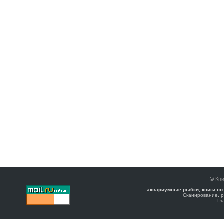
©
Кни
аквариумные рыбки, книги по
Сканирование, р
Гл