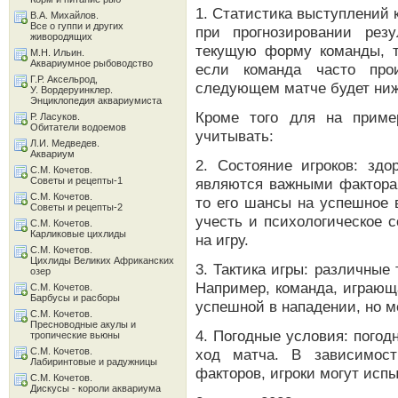
1. Статистика выступлений 
В.А. Михайлов.
Все о гуппи и других
при прогнозировании рез
живородящих
текущую форму команды, т
М.Н. Ильин.
Аквариумное рыбоводство
если команда часто про
Г.Р. Аксельрод,
следующем матче будет ниж
У. Вордеруинклер.
Энциклопедия аквариумиста
Кроме того для на прим
Р. Ласуков.
Обитатели водоемов
учитывать:
Л.И. Медведев.
Аквариум
2. Состояние игроков: зд
С.М. Кочетов.
Советы и рецепты-1
являются важными факторам
С.М. Кочетов.
то его шансы на успешное 
Советы и рецепты-2
учесть и психологическое 
С.М. Кочетов.
Карликовые цихлиды
на игру.
С.М. Кочетов.
Цихлиды Великих Африканских
3. Тактика игры: различные 
озер
Например, команда, играющ
С.М. Кочетов.
Барбусы и расборы
успешной в нападении, но 
С.М. Кочетов.
Пресноводные акулы и
4. Погодные условия: погод
тропические вьюны
С.М. Кочетов.
ход матча. В зависимост
Лабиринтовые и радужницы
факторов, игроки могут исп
С.М. Кочетов.
Дискусы - короли аквариума