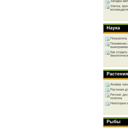
Загадка ам
Улитка, про
восемьдеся
Наука
Показатель
Понижение 
выморажив
Как создать
биологичес
Растения
Anubias nan
Растения д
Риччия: дос
полезна
Некоторые 
Рыбы