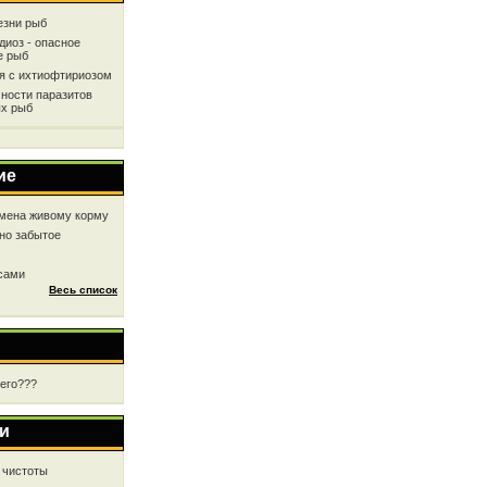
езни рыб
диоз - опасное
е рыб
ся с ихтиофтириозом
ности паразитов
х рыб
ие
мена живому корму
но забытое
 сами
Весь список
чего???
и
 чистоты