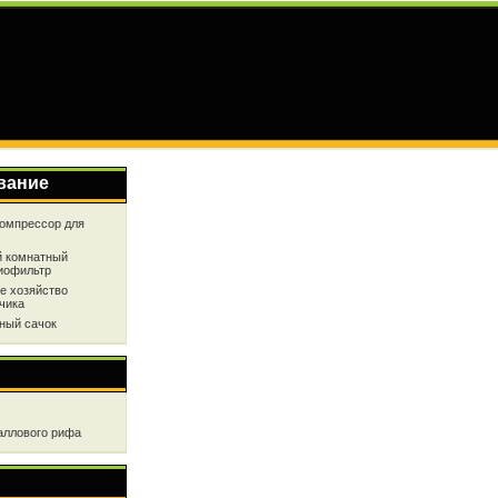
вание
омпрессор для
 комнатный
иофильтр
е хозяйство
чика
ный сачок
аллового рифа