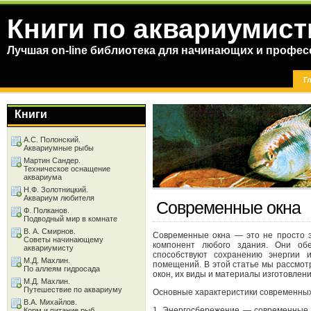
Книги по аквариумист
Лучшая on-line библиотека для начинающих и профес
Г
Книги
А.С. Полонский.
Аквариумные рыбы
Мартин Сандер.
Техническое оснащение
аквариума
Н.Ф. Золотницкий.
Аквариум любителя
Современные окна
Ф. Полканов.
Подводный мир в комнате
В. А. Смирнов.
Современные окна — это не просто 
Советы начинающему
компонент любого здания. Они об
аквариумисту
способствуют сохранению энергии 
М.Д. Махлин.
помещений. В этой статье мы рассмо
По аллеям гидросада
окон, их виды и материалы изготовлени
М.Д. Махлин.
Путешествие по аквариуму
Основные характеристики современных
В.А. Михайлов.
1. Энергосбережение — современны
Корм и питание рыб