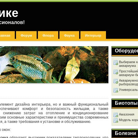
ике
сионалов!
лавная
Форум
Флора
Фауна
Интерьер
Оборудо
Выбираем к
аквариума
Простейший
аквариум-б
Аквариумно
рыборазвод
Универсаль
Биотопы
элемент дизайна интерьера, но и важный функциональный
еспечивают комфорт и безопасность жильцам, а также
и снижению затрат на отопление и кондиционирование
Амазония
трим основные характеристики и преимущества современных
Модель кор
я, а также требования к установке и обслуживанию.
 окон:
Болезни
е
окна
обладают высокими показателями теплоизоляции, что