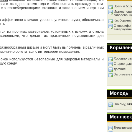
ии в холодное время года и обеспечивать прохладу летом.
Враги и бол
ы с энергосберегающими стеклами и заполнением инертным
Ихтиоспори
заболевани
а эффективно снижают уровень уличного шума, обеспечивая
Как бороть
оты.
О специфич
аквариумны
тся из прочных материалов, устойчивых к взлому, а стекла
каленными, что делает их практически неуязвимыми для
Кормлен
разнообразный дизайн и могут быть выполнены в различных
рмонично сочетаться с интерьером помещения.
Хорошая за
е окон используются безопасные для здоровья материалы и
щую среду.
Старое, дав
Дафния
Заготовьте
Молодь
Почему, от
Моллюск
Блюстители