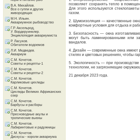
позволяет сохранять тепло в помещен
В.А. Михайлов.
Для этого используются стеклопакет
Все о гуппи и других
газом.
живородящих
М.Н. Ильин.
2. Шумоизоляция — качественные окн
Аквариумное рыбоводство
комфортные условия для отдыха и раб
Г.Р. Аксельрод,
У. Вордеруинклер.
3. Безопасность — окна изготавливаю
Энциклопедия аквариумиста
могут быть ламинированными или за
Р. Ласуков.
вандалов.
Обитатели водоемов
4. Дизайн — современные окна имеют 
Л.И. Медведев.
Аквариум
стилях и цветовых решениях, чтобы га
С.М. Кочетов.
5. Экологичность — при производств
Советы и рецепты-1
технологии, не загрязняющие окружаю
С.М. Кочетов.
Советы и рецепты-2
21 декабря 2023 года.
С.М. Кочетов.
Карликовые цихлиды
С.М. Кочетов.
Цихлиды Великих Африканских
озер
С.М. Кочетов.
Барбусы и расборы
С.М. Кочетов.
Пресноводные акулы и
тропические вьюны
С.М. Кочетов.
Лабиринтовые и радужницы
С.М. Кочетов.
Дискусы - короли аквариума