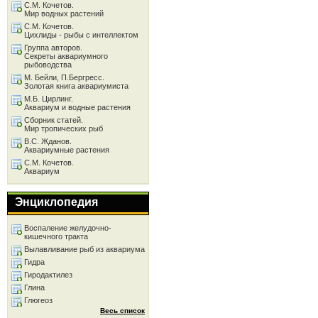
С.М. Кочетов.
Мир водных растений
С.М. Кочетов.
Цихлиды - рыбы с интеллектом
Группа авторов.
Секреты аквариумного
рыбоводства
М. Бейли, П.Бергресс.
Золотая книга аквариумиста
М.Б. Цирлинг.
Аквариум и водные растения
Сборник статей.
Мир тропических рыб
В.С. Жданов.
Аквариумные растения
С.М. Кочетов.
Аквариум
Энциклопедия
Воспаление желудочно-
кишечного тракта
Вылавливание рыб из аквариума
Гидра
Гиродактилез
Глина
Глюгеоз
Весь список