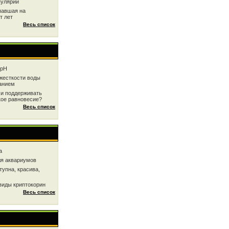
пулярии
павшая на
т лет
Весь список
 рН
жесткоcти воды
анием
 и поддерживать
кое равновесие?
Весь список
a
ля аквариумов
тупна, красива,
виды криптокорин
Весь список