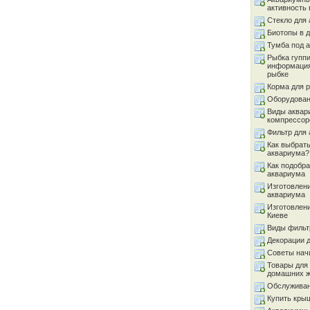
активность 
Стекло для
Биотопы в 
Тумба под 
Рыбка гуппи
информация
рыбке
Корма для 
Оборудован
Виды аквар
компрессор
Фильтр для
Как выбрать
аквариума?
Как подобра
аквариума
Изготовлен
аквариума
Изготовлен
Киеве
Виды фильт
Декорации 
Советы на
Товары для
домашних 
Обслуживан
Купить кры