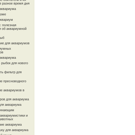
в разное время дня
 аквариума
доме
аквариум
: полезная
 об аквариумной
рыб
ие для аквариумов
иумных
ов
 аквариума
 рыбок для нового
ть фильтр для
ие пресноводного
ие аквариумов в
ров для аквариума
для аквариума
чинающим
 аквариумистики и
животных
ие аквариума
шку для аквариума