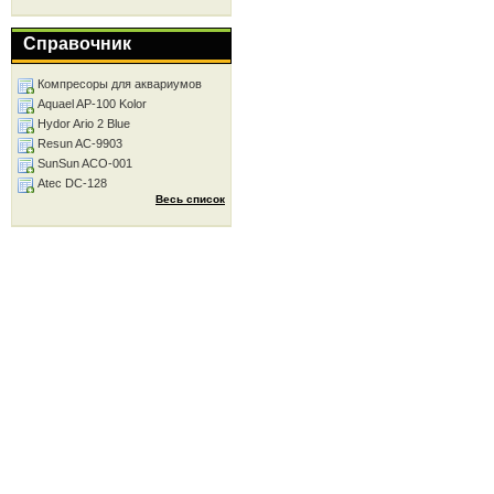
Справочник
Компресоры для аквариумов
Aquael AP-100 Kolor
Hydor Ario 2 Blue
Resun AC-9903
SunSun ACO-001
Atec DC-128
Весь список