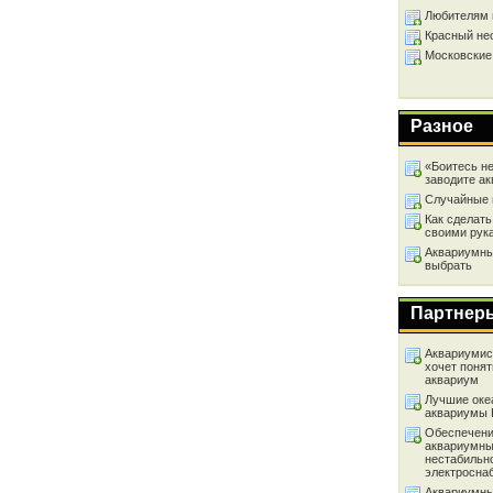
Любителям 
Красный не
Московские
Разное
«Боитесь не
заводите а
Случайные 
Как сделать
своими рук
Аквариумный
выбрать
Партнер
Аквариумист
хочет понят
аквариум
Лучшие оке
аквариумы
Обеспечени
аквариумны
нестабильн
электросна
Аквариумны