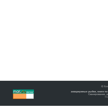
©
Кни
аквариумные рыбки, книги по
Сканирование, р
Гл