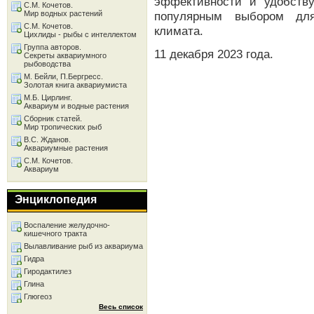
эффективности и удобству
С.М. Кочетов.
Мир водных растений
популярным выбором для
С.М. Кочетов.
климата.
Цихлиды - рыбы с интеллектом
Группа авторов.
11 декабря 2023 года.
Секреты аквариумного
рыбоводства
М. Бейли, П.Бергресс.
Золотая книга аквариумиста
М.Б. Цирлинг.
Аквариум и водные растения
Сборник статей.
Мир тропических рыб
В.С. Жданов.
Аквариумные растения
С.М. Кочетов.
Аквариум
Энциклопедия
Воспаление желудочно-
кишечного тракта
Вылавливание рыб из аквариума
Гидра
Гиродактилез
Глина
Глюгеоз
Весь список