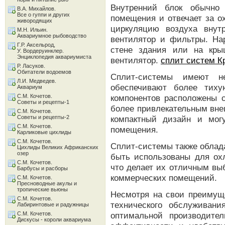
Внутренний блок обычно 
В.А. Михайлов.
Все о гуппи и других
помещения и отвечает за о
живородящих
циркуляцию воздуха внут
М.Н. Ильин.
Аквариумное рыбоводство
вентилятор и фильтры. На
Г.Р. Аксельрод,
стене здания или на кры
У. Вордеруинклер.
Энциклопедия аквариумиста
вентилятор.
сплит систем К
Р. Ласуков.
Обитатели водоемов
Сплит-системы имеют не
Л.И. Медведев.
обеспечивают более тиху
Аквариум
С.М. Кочетов.
компонентов расположены с
Советы и рецепты-1
более привлекательным вне
С.М. Кочетов.
Советы и рецепты-2
компактный дизайн и мог
С.М. Кочетов.
помещения.
Карликовые цихлиды
С.М. Кочетов.
Сплит-системы также облад
Цихлиды Великих Африканских
озер
быть использованы для ох
С.М. Кочетов.
что делает их отличным вы
Барбусы и расборы
коммерческих помещений.
С.М. Кочетов.
Пресноводные акулы и
тропические вьюны
Несмотря на свои преимуще
С.М. Кочетов.
технического обслуживан
Лабиринтовые и радужницы
С.М. Кочетов.
оптимальной производите
Дискусы - короли аквариума