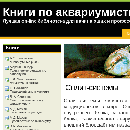
Книги по аквариумист
Лучшая on-line библиотека для начинающих и профес
Г
Книги
А.С. Полонский.
Аквариумные рыбы
Мартин Сандер.
Техническое оснащение
аквариума
Н.Ф. Золотницкий.
Аквариум любителя
Сплит-системы
Ф. Полканов.
Подводный мир в комнате
В. А. Смирнов.
Сплит-системы являютс
Советы начинающему
аквариумисту
кондиционеров в мире. Он
М.Д. Махлин.
внутреннего блока, устан
По аллеям гидросада
М.Д. Махлин.
блока, размещённого снар
Путешествие по аквариуму
внешний блок даёт им назва
В.А. Михайлов.
Корм и питание рыб