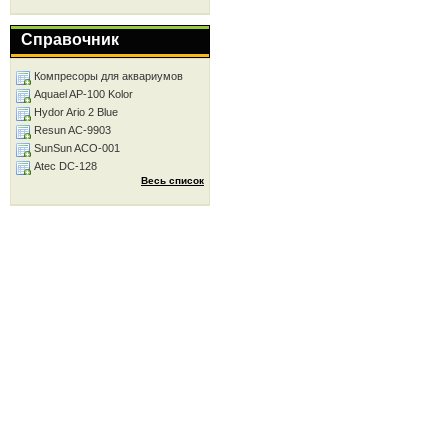
Справочник
Компресоры для аквариумов
Aquael AP-100 Kolor
Hydor Ario 2 Blue
Resun AC-9903
SunSun ACO-001
Atec DC-128
Весь список