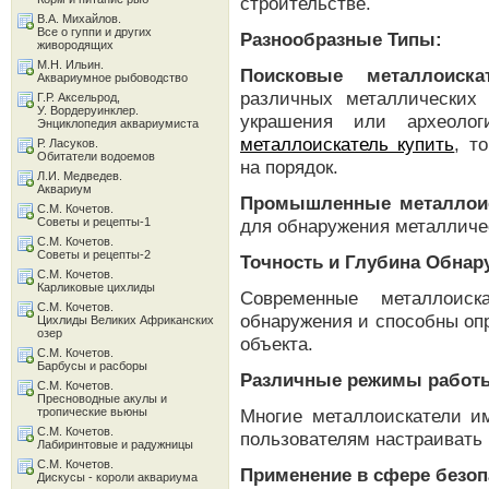
строительстве.
В.А. Михайлов.
Все о гуппи и других
Разнообразные Типы:
живородящих
М.Н. Ильин.
Поисковые металлоискат
Аквариумное рыбоводство
различных металлических 
Г.Р. Аксельрод,
У. Вордеруинклер.
украшения или археолог
Энциклопедия аквариумиста
металлоискатель купить
, т
Р. Ласуков.
Обитатели водоемов
на порядок.
Л.И. Медведев.
Аквариум
Промышленные металлоис
С.М. Кочетов.
Советы и рецепты-1
для обнаружения металличес
С.М. Кочетов.
Советы и рецепты-2
Точность и Глубина Обнар
С.М. Кочетов.
Карликовые цихлиды
Современные металлоиск
С.М. Кочетов.
обнаружения и способны оп
Цихлиды Великих Африканских
озер
объекта.
С.М. Кочетов.
Барбусы и расборы
Различные режимы работ
С.М. Кочетов.
Пресноводные акулы и
тропические вьюны
Многие металлоискатели и
С.М. Кочетов.
пользователям настраивать 
Лабиринтовые и радужницы
С.М. Кочетов.
Применение в сфере безоп
Дискусы - короли аквариума