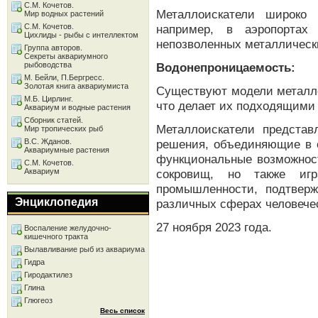
С.М. Кочетов.
Металлоискатели широко 
Мир водных растений
С.М. Кочетов.
например, в аэропортах
Цихлиды - рыбы с интеллектом
непозволенных металлическ
Группа авторов.
Секреты аквариумного
рыбоводства
Водонепроницаемость:
М. Бейли, П.Бергресс.
Золотая книга аквариумиста
Существуют модели металло
М.Б. Цирлинг.
что делает их подходящими 
Аквариум и водные растения
Сборник статей.
Металлоискатели представ
Мир тропических рыб
В.С. Жданов.
решения, объединяющие в с
Аквариумные растения
функциональные возможност
С.М. Кочетов.
Аквариум
сокровищ, но также иг
промышленности, подтвер
Энциклопедия
различных сферах человече
27 ноября 2023 года.
Воспаление желудочно-
кишечного тракта
Вылавливание рыб из аквариума
Гидра
Гиродактилез
Глина
Глюгеоз
Весь список