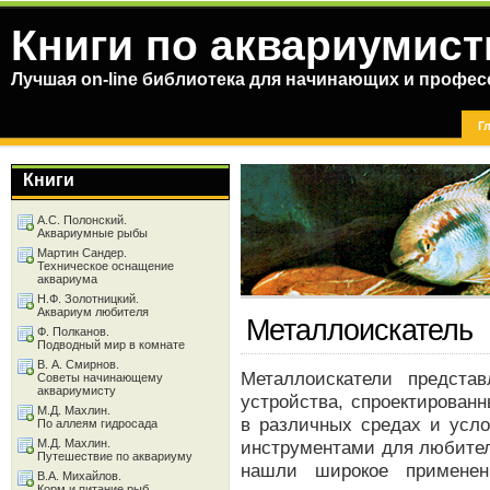
Книги по аквариумист
Лучшая on-line библиотека для начинающих и профес
Г
Книги
А.С. Полонский.
Аквариумные рыбы
Мартин Сандер.
Техническое оснащение
аквариума
Н.Ф. Золотницкий.
Аквариум любителя
Металлоискатель
Ф. Полканов.
Подводный мир в комнате
В. А. Смирнов.
Металлоискатели предста
Советы начинающему
аквариумисту
устройства, спроектирован
М.Д. Махлин.
в различных средах и усл
По аллеям гидросада
М.Д. Махлин.
инструментами для любител
Путешествие по аквариуму
нашли широкое применен
В.А. Михайлов.
Корм и питание рыб