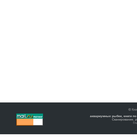
©
Кни
аквариумные рыбки, книги по
Сканирование, р
Гл