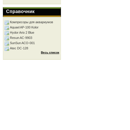
Справочник
Компресоры для аквариумов
Aquael AP-100 Kolor
Hydor Ario 2 Blue
Resun AC-9903
SunSun ACO-001
Atec DC-128
Весь список