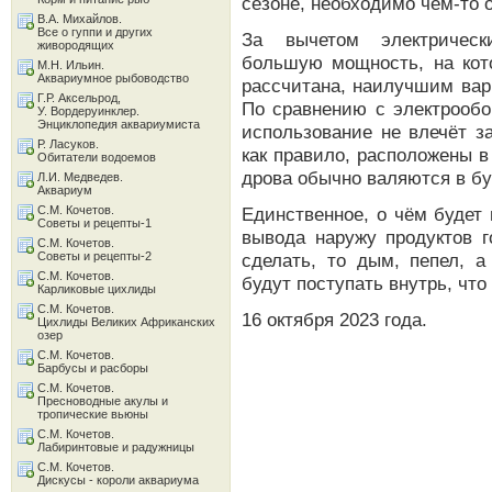
сезоне, необходимо чем-то 
В.А. Михайлов.
Все о гуппи и других
За вычетом электрическ
живородящих
большую мощность, на кот
М.Н. Ильин.
Аквариумное рыбоводство
рассчитана, наилучшим ва
Г.Р. Аксельрод,
По сравнению с электрообо
У. Вордеруинклер.
Энциклопедия аквариумиста
использование не влечёт з
Р. Ласуков.
как правило, расположены в
Обитатели водоемов
дрова обычно валяются в б
Л.И. Медведев.
Аквариум
С.М. Кочетов.
Единственное, о чём будет 
Советы и рецепты-1
вывода наружу продуктов г
С.М. Кочетов.
Советы и рецепты-2
сделать, то дым, пепел, а
С.М. Кочетов.
будут поступать внутрь, чт
Карликовые цихлиды
С.М. Кочетов.
16 октября 2023 года.
Цихлиды Великих Африканских
озер
С.М. Кочетов.
Барбусы и расборы
С.М. Кочетов.
Пресноводные акулы и
тропические вьюны
С.М. Кочетов.
Лабиринтовые и радужницы
С.М. Кочетов.
Дискусы - короли аквариума