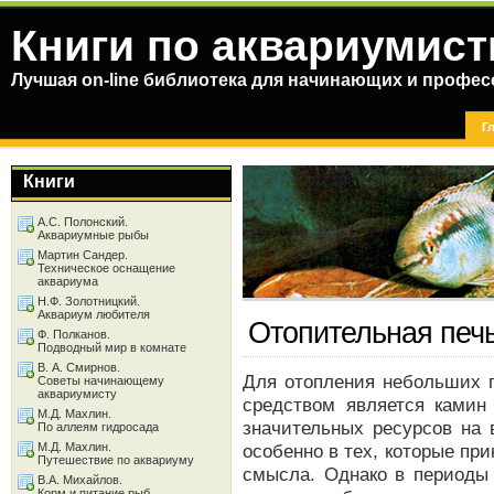
Книги по аквариумист
Лучшая on-line библиотека для начинающих и профес
Г
Книги
А.С. Полонский.
Аквариумные рыбы
Мартин Сандер.
Техническое оснащение
аквариума
Н.Ф. Золотницкий.
Аквариум любителя
Отопительная печ
Ф. Полканов.
Подводный мир в комнате
В. А. Смирнов.
Для отопления небольших 
Советы начинающему
аквариумисту
средством является камин 
М.Д. Махлин.
значительных ресурсов на 
По аллеям гидросада
М.Д. Махлин.
особенно в тех, которые пр
Путешествие по аквариуму
смысла. Однако в периоды
В.А. Михайлов.
Корм и питание рыб