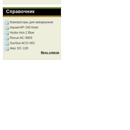
Справочник
Компресоры для аквариумов
Aquael AP-100 Kolor
Hydor Ario 2 Blue
Resun AC-9903
SunSun ACO-001
Atec DC-128
Весь список