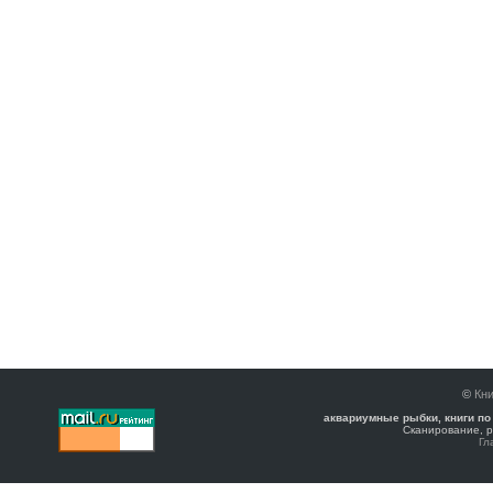
©
Кни
аквариумные рыбки, книги по
Сканирование, р
Гл