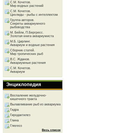
С.М. Кочетов.
Мир водных растений
С.М. Кочетов.
Цихлиды - рыбы с интеллектом
Группа авторов.
Секреты аквариумного
рыбоводства
М. Бейли, П.Бергресс.
Золотая книга аквариумиста
М.Б. Цирлинг.
Аквариум и водные растения
Сборник статей.
Мир тропических рыб
В.С. Жданов.
Аквариумные растения
С.М. Кочетов.
Аквариум
Энциклопедия
Воспаление желудочно-
кишечного тракта
Вылавливание рыб из аквариума
Гидра
Гиродактилез
Глина
Глюгеоз
Весь список