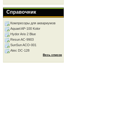
Справочник
Компресоры для аквариумов
Aquael AP-100 Kolor
Hydor Ario 2 Blue
Resun AC-9903
SunSun ACO-001
Atec DC-128
Весь список