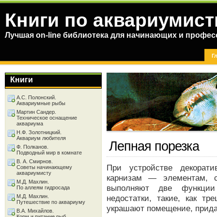
Книги по аквариумист
Лучшая on-line библиотека для начинающих и профес
Г
Книги
А.С. Полонский.
Аквариумные рыбы
Мартин Сандер.
Техническое оснащение
аквариума
Н.Ф. Золотницкий.
Аквариум любителя
Лепная порезка
Ф. Полканов.
Подводный мир в комнате
В. А. Смирнов.
При устройстве декорат
Советы начинающему
аквариумисту
карнизам — элементам, 
М.Д. Махлин.
выполняют две функции
По аллеям гидросада
М.Д. Махлин.
недостатки, такие, как тр
Путешествие по аквариуму
украшают помещение, прида
В.А. Михайлов.
Корм и питание рыб