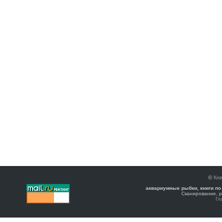
©
Кни
аквариумные рыбки, книги по
Сканирование, р
Гл