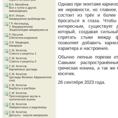
Однако при монтаже карнизо
В.А. Михайлов.
Все о гуппи и других
же неровности, но главное
живородящих
состоит из трёх и более
М.Н. Ильин.
Аквариумное рыбоводство
бросаться в глаза. Чтоб
Г.Р. Аксельрод,
интересным, существует
У. Вордеруинклер.
Энциклопедия аквариумиста
который, создавая сильны
Р. Ласуков.
спрятать стыки между ф
Обитатели водоемов
позволяет добавить карн
Л.И. Медведев.
Аквариум
характера и настроения.
С.М. Кочетов.
Советы и рецепты-1
Обычно лепные порезки о
С.М. Кочетов.
Советы и рецепты-2
Самыми распространённы
С.М. Кочетов.
греческая ионика, а так ж
Карликовые цихлиды
косичек.
С.М. Кочетов.
Цихлиды Великих Африканских
озер
26 сентября 2023 года.
С.М. Кочетов.
Барбусы и расборы
С.М. Кочетов.
Пресноводные акулы и
тропические вьюны
С.М. Кочетов.
Лабиринтовые и радужницы
С.М. Кочетов.
Дискусы - короли аквариума