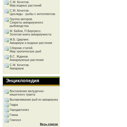
С.М. Кочетов.
Мир водных растений
С.М. Кочетов.
Цихлиды - рыбы с интеллектом
Группа авторов.
Секреты аквариумного
рыбоводства
М. Бейли, П.Бергресс.
Золотая книга аквариумиста
М.Б. Цирлинг.
Аквариум и водные растения
Сборник статей.
Мир тропических рыб
В.С. Жданов.
Аквариумные растения
С.М. Кочетов.
Аквариум
Энциклопедия
Воспаление желудочно-
кишечного тракта
Вылавливание рыб из аквариума
Гидра
Гиродактилез
Глина
Глюгеоз
Весь список