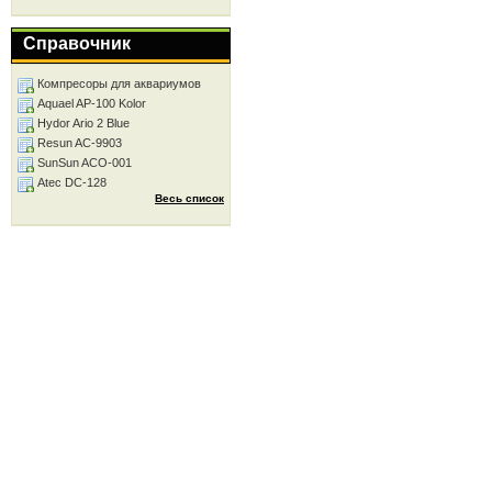
Справочник
Компресоры для аквариумов
Aquael AP-100 Kolor
Hydor Ario 2 Blue
Resun AC-9903
SunSun ACO-001
Atec DC-128
Весь список