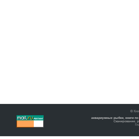
©
Кни
аквариумные рыбки, книги по
Сканирование, р
Гл