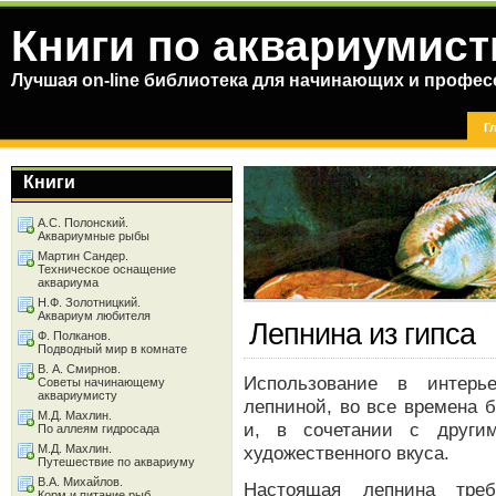
Книги по аквариумист
Лучшая on-line библиотека для начинающих и профес
Г
Книги
А.С. Полонский.
Аквариумные рыбы
Мартин Сандер.
Техническое оснащение
аквариума
Н.Ф. Золотницкий.
Аквариум любителя
Лепнина из гипса
Ф. Полканов.
Подводный мир в комнате
В. А. Смирнов.
Использование в интерь
Советы начинающему
аквариумисту
лепниной, во все времена 
М.Д. Махлин.
и, в сочетании с други
По аллеям гидросада
М.Д. Махлин.
художественного вкуса.
Путешествие по аквариуму
В.А. Михайлов.
Настоящая лепнина треб
Корм и питание рыб