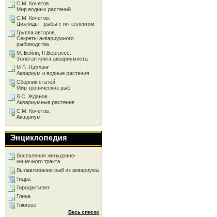
С.М. Кочетов.
Мир водных растений
С.М. Кочетов.
Цихлиды - рыбы с интеллектом
Группа авторов.
Секреты аквариумного
рыбоводства
М. Бейли, П.Бергресс.
Золотая книга аквариумиста
М.Б. Цирлинг.
Аквариум и водные растения
Сборник статей.
Мир тропических рыб
В.С. Жданов.
Аквариумные растения
С.М. Кочетов.
Аквариум
Энциклопедия
Воспаление желудочно-
кишечного тракта
Вылавливание рыб из аквариума
Гидра
Гиродактилез
Глина
Глюгеоз
Весь список