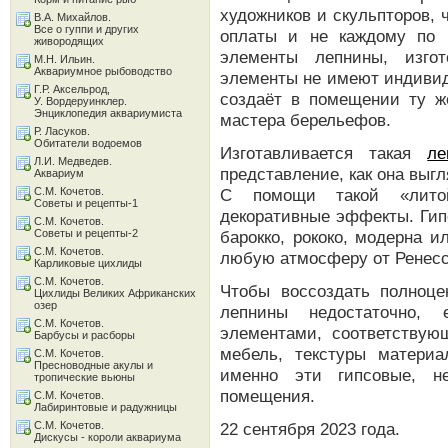
художников и скульпторов, 
В.А. Михайлов.
Все о гуппи и других
оплаты и не каждому по 
живородящих
элементы лепнины, изго
М.Н. Ильин.
Аквариумное рыбоводство
элементы не имеют индивид
Г.Р. Аксельрод,
создаёт в помещении ту ж
У. Вордеруинклер.
Энциклопедия аквариумиста
мастера берельефов.
Р. Ласуков.
Обитатели водоемов
Изготавливается такая
ле
Л.И. Медведев.
представление, как она выгл
Аквариум
С.М. Кочетов.
С помощи такой «лито
Советы и рецепты-1
декоративные эффекты. Гип
С.М. Кочетов.
Советы и рецепты-2
барокко, рококо, модерна 
С.М. Кочетов.
любую атмосферу от Ренесс
Карликовые цихлиды
С.М. Кочетов.
Чтобы воссоздать полноце
Цихлиды Великих Африканских
озер
лепнины недостаточно,
С.М. Кочетов.
элементами, соответствую
Барбусы и расборы
мебель, текстуры матери
С.М. Кочетов.
Пресноводные акулы и
именно эти гипсовые, н
тропические вьюны
помещения.
С.М. Кочетов.
Лабиринтовые и радужницы
С.М. Кочетов.
22 сентября 2023 года.
Дискусы - короли аквариума