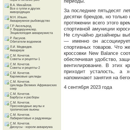
периоды.
В.А. Михайлов.
Все о гуппи и других
За последние пятьдесят ле
живородящих
десятки брендов, но только
М.Н. Ильин.
Аквариумное рыбоводство
протяжении всего этого вр
Г.Р. Аксельрод,
спортивной амуниции юро
У. Вордеруинклер.
Энциклопедия аквариумиста
Не случайно дизайнеры выб
Р. Ласуков.
— именно он ассоциирует
Обитатели водоемов
спортивных товаров. Что же
Л.И. Медведев.
Аквариум
кроссовки New Balance со
С.М. Кочетов.
обеспечивая удобство, защи
Советы и рецепты-1
С.М. Кочетов.
вентилирование. В этих к
Советы и рецепты-2
приходит усталость, а 
С.М. Кочетов.
Карликовые цихлиды
напоминают занятия на бего
С.М. Кочетов.
Цихлиды Великих Африканских
4 сентября 2023 года
озер
С.М. Кочетов.
Барбусы и расборы
С.М. Кочетов.
Пресноводные акулы и
тропические вьюны
С.М. Кочетов.
Лабиринтовые и радужницы
С.М. Кочетов.
Дискусы - короли аквариума