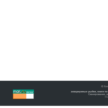
©
Кни
аквариумные рыбки, книги по
Сканирование, р
Гл