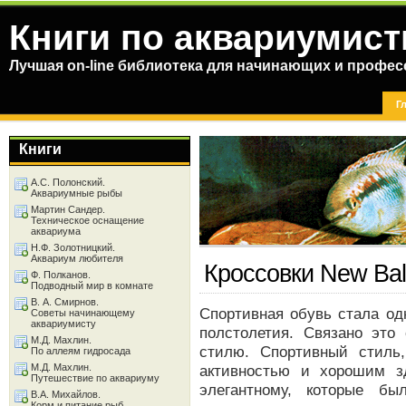
Книги по аквариумист
Лучшая on-line библиотека для начинающих и профес
Г
Книги
А.С. Полонский.
Аквариумные рыбы
Мартин Сандер.
Техническое оснащение
аквариума
Н.Ф. Золотницкий.
Аквариум любителя
Кроссовки New Ba
Ф. Полканов.
Подводный мир в комнате
В. А. Смирнов.
Спортивная обувь стала од
Советы начинающему
аквариумисту
полстолетия. Связано это
М.Д. Махлин.
стилю. Спортивный стиль
По аллеям гидросада
М.Д. Махлин.
активностью и хорошим з
Путешествие по аквариуму
элегантному, которые б
В.А. Михайлов.
Корм и питание рыб