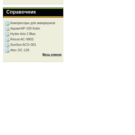
Справочник
Компресоры для аквариумов
Aquael AP-100 Kolor
Hydor Ario 2 Blue
Resun AC-9903
SunSun ACO-001
Atec DC-128
Весь список