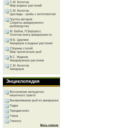
С.М. Кочетов.
Мир водных растений
С.М. Кочетов.
Цихлиды - рыбы с интеллектом
Группа авторов.
Секреты аквариумного
рыбоводства
М. Бейли, П.Бергресс.
Золотая книга аквариумиста
М.Б. Цирлинг.
Аквариум и водные растения
Сборник статей.
Мир тропических рыб
В.С. Жданов.
Аквариумные растения
С.М. Кочетов.
Аквариум
Энциклопедия
Воспаление желудочно-
кишечного тракта
Вылавливание рыб из аквариума
Гидра
Гиродактилез
Глина
Глюгеоз
Весь список