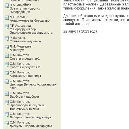
зависимости от дизайна помещени
пластиковые жалюзи. Деревянные жал
В.А. Михайлов.
типом оформления. Такие жалюзи подо
Все о гуппи и других
живородящих
Для стилей техно или модерн нужны 
М.Н. Ильин.
впишутся. Пластиковые жалюзи, как 
Аквариумное рыбоводство
любой интерьер.
Г.Р. Аксельрод,
У. Вордеруинклер.
22 августа 2023 года.
Энциклопедия аквариумиста
Р. Ласуков.
Обитатели водоемов
Л.И. Медведев.
Аквариум
С.М. Кочетов.
Советы и рецепты-1
С.М. Кочетов.
Советы и рецепты-2
С.М. Кочетов.
Карликовые цихлиды
С.М. Кочетов.
Цихлиды Великих Африканских
озер
С.М. Кочетов.
Барбусы и расборы
С.М. Кочетов.
Пресноводные акулы и
тропические вьюны
С.М. Кочетов.
Лабиринтовые и радужницы
С.М. Кочетов.
Дискусы - короли аквариума