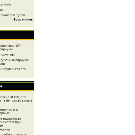
цихлид
он
 вуалевые гуппи
Весь список
приятностей -
квариум»
попутчики
 дизайн аквариума
ами
 грунт и как его
ы
ика для тех, кто
ь, а не просто купить
анариумы и
 Крыма
е надежности
х систем при
ом
бжении
е обитатели и их