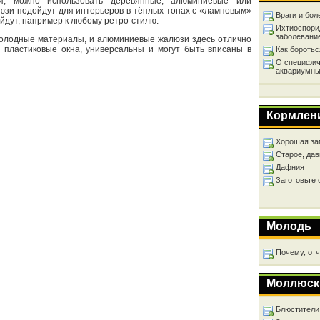
я, можно использовать деревянные, алюминиевые или
юзи подойдут для интерьеров в тёплых тонах с «ламповым»
Враги и бол
йдут, например к любому ретро-стилю.
Ихтиоспори
заболевани
холодные материалы, и алюминиевые жалюзи здесь отлично
и пластиковые окна, универсальны и могут быть вписаны в
Как бороть
О специфич
аквариумны
Кормлен
Хорошая за
Старое, дав
Дафния
Заготовьте
Молодь
Почему, от
Моллюск
Блюстители