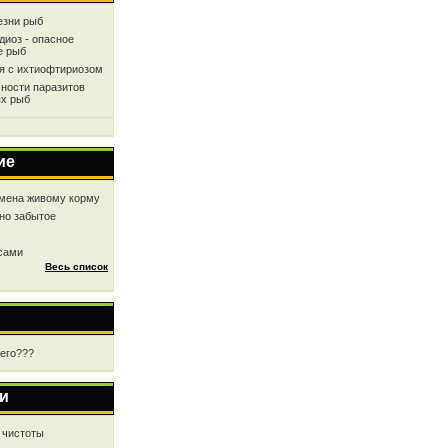
езни рыб
диоз - опасное
е рыб
ся с ихтиофтириозом
ности паразитов
х рыб
ие
мена живому корму
но забытое
 сами
Весь список
чего???
и
 чистоты