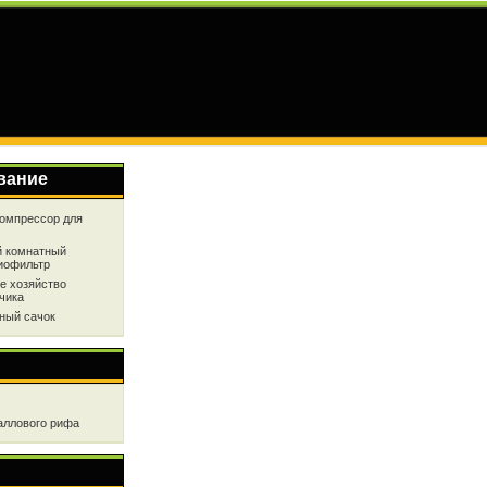
вание
омпрессор для
 комнатный
иофильтр
е хозяйство
чика
ный сачок
аллового рифа