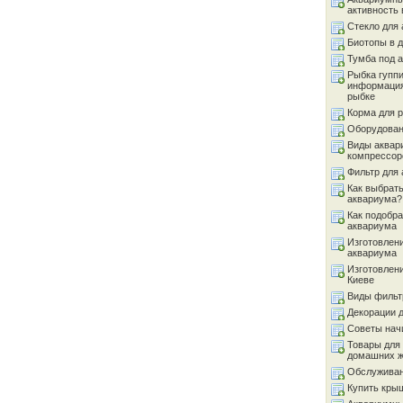
активность 
Стекло для
Биотопы в 
Тумба под 
Рыбка гуппи
информация
рыбке
Корма для 
Оборудован
Виды аквар
компрессор
Фильтр для
Как выбрать
аквариума?
Как подобра
аквариума
Изготовлен
аквариума
Изготовлен
Киеве
Виды фильт
Декорации 
Советы на
Товары для
домашних 
Обслуживан
Купить кры