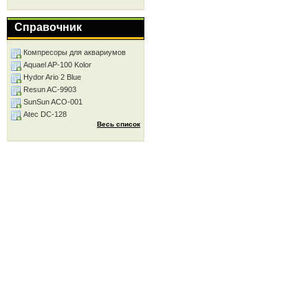
Справочник
Компресоры для аквариумов
Aquael AP-100 Kolor
Hydor Ario 2 Blue
Resun AC-9903
SunSun ACO-001
Atec DC-128
Весь список