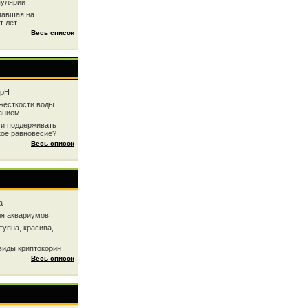
пулярии
павшая на
т лет
Весь список
 рН
жесткоcти воды
анием
 и поддерживать
кое равновесие?
Весь список
a
ля аквариумов
тупна, красива,
виды криптокорин
Весь список