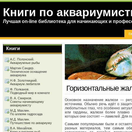
Книги по аквариумист
Лучшая on-line библиотека для начинающих и профес
Г
Книги
А.С. Полонский.
Аквариумные рыбы
Мартин Сандер.
Техническое оснащение
аквариума
Н.Ф. Золотницкий.
Аквариум любителя
Горизонтальные жа
Ф. Полканов.
Подводный мир в комнате
В. А. Смирнов.
Основное назначение жалюзи — регу
Советы начинающему
источника. Обычно речь идёт о защит
аквариумисту
любопытных глаз, что особенно актуа
М.Д. Махлин.
или гардины, жалюзи более плавно р
По аллеям гидросада
которых они состоят — ламелей. Для п
М.Д. Махлин.
Путешествие по аквариуму
Самыми популярными были и остают
разных материалов, тем самым об
В.А. Михайлов.
Корм и питание рыб