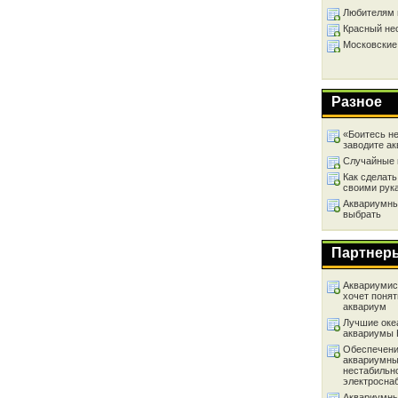
Любителям 
Красный не
Московские
Разное
«Боитесь не
заводите а
Случайные 
Как сделать
своими рук
Аквариумный
выбрать
Партнер
Аквариумист
хочет понят
аквариум
Лучшие оке
аквариумы
Обеспечени
аквариумны
нестабильн
электросна
Аквариумны