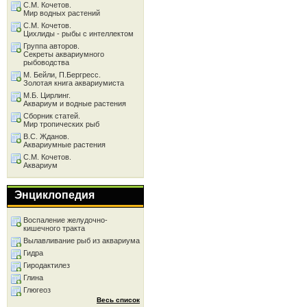
С.М. Кочетов.
Мир водных растений
С.М. Кочетов.
Цихлиды - рыбы с интеллектом
Группа авторов.
Секреты аквариумного
рыбоводства
М. Бейли, П.Бергресс.
Золотая книга аквариумиста
М.Б. Цирлинг.
Аквариум и водные растения
Сборник статей.
Мир тропических рыб
В.С. Жданов.
Аквариумные растения
С.М. Кочетов.
Аквариум
Энциклопедия
Воспаление желудочно-
кишечного тракта
Вылавливание рыб из аквариума
Гидра
Гиродактилез
Глина
Глюгеоз
Весь список