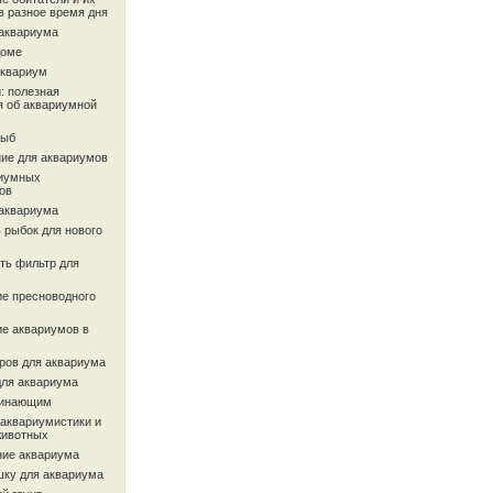
в разное время дня
 аквариума
доме
аквариум
: полезная
 об аквариумной
рыб
ие для аквариумов
иумных
ов
 аквариума
 рыбок для нового
ть фильтр для
ие пресноводного
ие аквариумов в
ров для аквариума
для аквариума
чинающим
 аквариумистики и
животных
ие аквариума
шку для аквариума