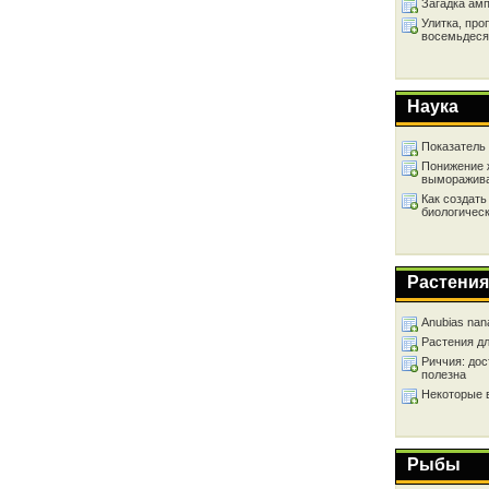
Загадка ам
Улитка, про
восемьдеся
Наука
Показатель
Понижение 
выморажив
Как создать
биологичес
Растения
Anubias nan
Растения д
Риччия: дос
полезна
Некоторые 
Рыбы