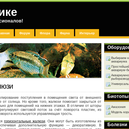
ике
сионалов!
лавная
Форум
Флора
Фауна
Интерьер
Оборудо
Выбираем к
аквариума
Простейший
аквариум-б
Аквариумно
рыборазвод
Универсаль
люзи
Биотопы
лирование поступления в помещения света от внешнего
е от солнца. Но кроме того, жалюзи помогает закрыться от
льно для помещений на нижних этажах. В отличие от шторы
Амазония
егулируют световой поток за счёт поворота пластин, из
Модель кор
оворота используется управляющая трость.
ся
горизонтальные жалюзи
. Они могут быть изготовлены из
Болезни
еспечивая дополнительную функцию — декоративную. В