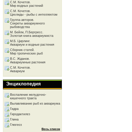
С.М. Кочетов.
Мир водных растений
С.М. Кочетов.
Цихлиды - рыбы с интеллектом
Группа авторов.
Секреты аквариумного
рыбоводства
М. Бейли, П.Бергресс.
Золотая книга аквариумиста
М.Б. Цирлинг.
Аквариум и водные растения
Сборник статей.
Мир тропических рыб
В.С. Жданов.
Аквариумные растения
С.М. Кочетов.
Аквариум
Энциклопедия
Воспаление желудочно-
кишечного тракта
Вылавливание рыб из аквариума
Гидра
Гиродактилез
Глина
Глюгеоз
Весь список