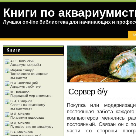
Книги по аквариумист
Лучшая on-line библиотека для начинающих и профес
Г
Книги
А.С. Полонский.
Аквариумные рыбы
Мартин Сандер.
Техническое оснащение
аквариума
Н.Ф. Золотницкий.
Аквариум любителя
Сервер б/у
Ф. Полканов.
Подводный мир в комнате
В. А. Смирнов.
Покупка или модернизац
Советы начинающему
аквариумисту
постоянная забота каждого
М.Д. Махлин.
компьютеров менялись раз
По аллеям гидросада
М.Д. Махлин.
постоянный. Связан он с п
Путешествие по аквариуму
части со стороны прог
В.А. Михайлов.
Корм и питание рыб