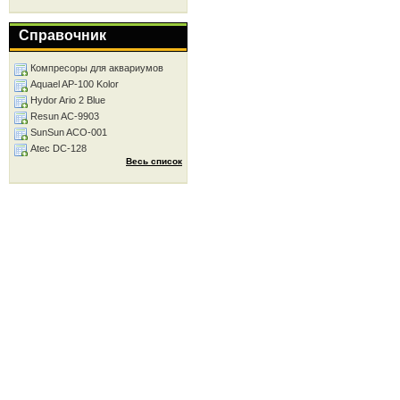
Справочник
Компресоры для аквариумов
Aquael AP-100 Kolor
Hydor Ario 2 Blue
Resun AC-9903
SunSun ACO-001
Atec DC-128
Весь список