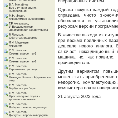
операционных систем.
В.А. Михайлов.
Все о гуппи и других
Однако покупка каждый год
живородящих
оправдана чисто экономи
М.Н. Ильин.
Аквариумное рыбоводство
обновляется и устанавли
Г.Р. Аксельрод,
ресурсам версии программн
У. Вордеруинклер.
Энциклопедия аквариумиста
В качестве выхода из ситу
Р. Ласуков.
Обитатели водоемов
при весьма приличных пара
Л.И. Медведев.
дешевле нового аналога.
Аквариум
С.М. Кочетов.
означает некондиционный
Советы и рецепты-1
машина, но, как правило, 
С.М. Кочетов.
Советы и рецепты-2
производителя.
С.М. Кочетов.
Карликовые цихлиды
Другим вариантом повыш
С.М. Кочетов.
может стать приобретение 
Цихлиды Великих Африканских
озер
недорогих, комплектующих.
С.М. Кочетов.
компьютера почти наверняка
Барбусы и расборы
С.М. Кочетов.
21 августа 2023 года
Пресноводные акулы и
тропические вьюны
С.М. Кочетов.
Лабиринтовые и радужницы
С.М. Кочетов.
Дискусы - короли аквариума