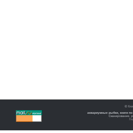
©
Кни
аквариумные рыбки, книги по
Сканирование, р
Гл