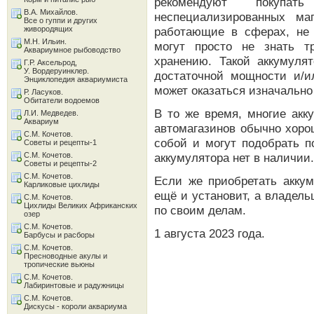
рекомендуют покуп
В.А. Михайлов.
неспециализированных ма
Все о гуппи и других
живородящих
работающие в сферах, не 
М.Н. Ильин.
могут просто не знать т
Аквариумное рыбоводство
хранению. Такой аккумуля
Г.Р. Аксельрод,
У. Вордеруинклер.
достаточной мощности и/ил
Энциклопедия аквариумиста
может оказаться изначальн
Р. Ласуков.
Обитатели водоемов
В то же время, многие акк
Л.И. Медведев.
Аквариум
автомагазинов обычно хоро
С.М. Кочетов.
собой и могут подобрать п
Советы и рецепты-1
С.М. Кочетов.
аккумулятора нет в наличии.
Советы и рецепты-2
С.М. Кочетов.
Если же приобретать аккум
Карликовые цихлиды
ещё и установит, а владель
С.М. Кочетов.
Цихлиды Великих Африканских
по своим делам.
озер
С.М. Кочетов.
1 августа 2023 года.
Барбусы и расборы
С.М. Кочетов.
Пресноводные акулы и
тропические вьюны
С.М. Кочетов.
Лабиринтовые и радужницы
С.М. Кочетов.
Дискусы - короли аквариума