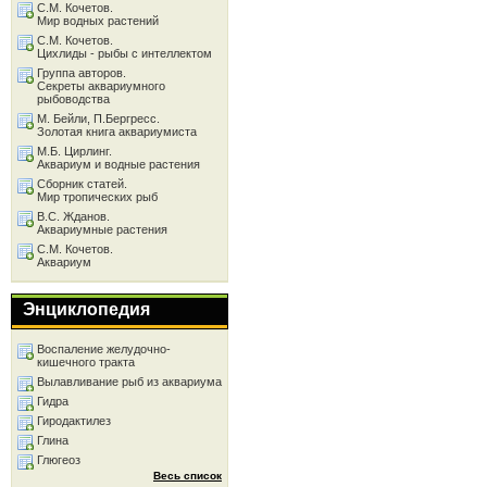
С.М. Кочетов.
Мир водных растений
С.М. Кочетов.
Цихлиды - рыбы с интеллектом
Группа авторов.
Секреты аквариумного
рыбоводства
М. Бейли, П.Бергресс.
Золотая книга аквариумиста
М.Б. Цирлинг.
Аквариум и водные растения
Сборник статей.
Мир тропических рыб
В.С. Жданов.
Аквариумные растения
С.М. Кочетов.
Аквариум
Энциклопедия
Воспаление желудочно-
кишечного тракта
Вылавливание рыб из аквариума
Гидра
Гиродактилез
Глина
Глюгеоз
Весь список