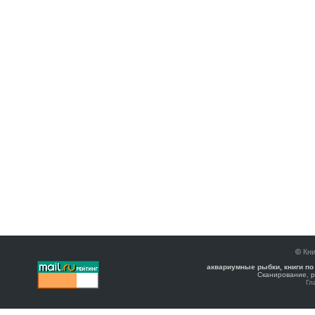
©
Кни
аквариумные рыбки, книги по
Сканирование, р
Гл