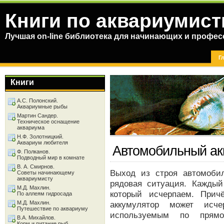
Книги по аквариумист
Лучшая on-line библиотека для начинающих и профес
Г
Книги
А.С. Полонский.
Аквариумные рыбы
Мартин Сандер.
Техническое оснащение
аквариума
Н.Ф. Золотницкий.
Аквариум любителя
Автомобильный ак
Ф. Полканов.
Подводный мир в комнате
В. А. Смирнов.
Выход из строя автомоби
Советы начинающему
аквариумисту
рядовая ситуация. Каждый
М.Д. Махлин.
который исчерпаем. Прич
По аллеям гидросада
М.Д. Махлин.
аккумулятор может исч
Путешествие по аквариуму
используемым по прям
В.А. Михайлов.
Корм и питание рыб