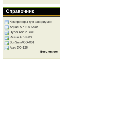
Справочник
Компресоры для аквариумов
Aquael AP-100 Kolor
Hydor Ario 2 Blue
Resun AC-9903
SunSun ACO-001
Atec DC-128
Весь список