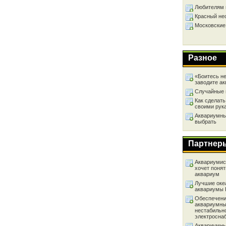
Любителям 
Красный не
Московские
Разное
«Боитесь не
заводите а
Случайные 
Как сделать
своими рук
Аквариумный
выбрать
Партнер
Аквариумист
хочет понят
аквариум
Лучшие оке
аквариумы
Обеспечени
аквариумны
нестабильн
электросна
Аквариумны