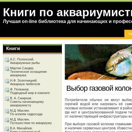
Книги по аквариумист
Лучшая on-line библиотека для начинающих и профес
Г
Книги
А.С. Полонский.
Аквариумные рыбы
Мартин Сандер.
Техническое оснащение
аквариума
Н.Ф. Золотницкий.
Аквариум любителя
Выбор газовой коло
Ф. Полканов.
Подводный мир в комнате
В. А. Смирнов.
Потребители обычно не могут выбир
Советы начинающему
горячей водой или нагревать её сам
аквариумисту
газовые колонки устанавливают в район
М.Д. Махлин.
где нет и централизованной подачи те
По аллеям гидросада
от наличествующей инфраструктуры ко
М.Д. Махлин.
Путешествие по аквариуму
При выборе газовой колонки главными
и наличие сервисных центров. Известно
В.А. Михайлов.
Корм и питание рыб