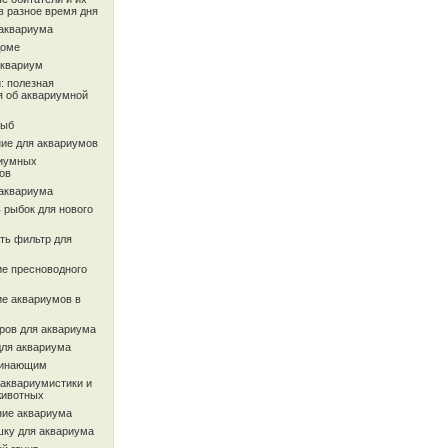
в разное время дня
 аквариума
доме
аквариум
: полезная
 об аквариумной
рыб
ие для аквариумов
иумных
ов
 аквариума
 рыбок для нового
ть фильтр для
ие пресноводного
ие аквариумов в
ров для аквариума
для аквариума
чинающим
 аквариумистики и
животных
ие аквариума
шку для аквариума