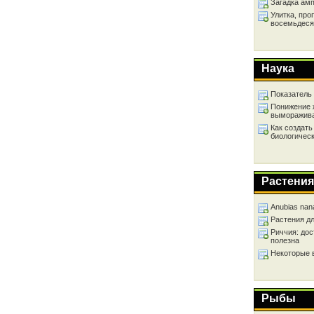
Загадка ам
Улитка, про
восемьдеся
Наука
Показатель
Понижение 
выморажив
Как создать
биологичес
Растения
Anubias nan
Растения д
Риччия: дос
полезна
Некоторые 
Рыбы