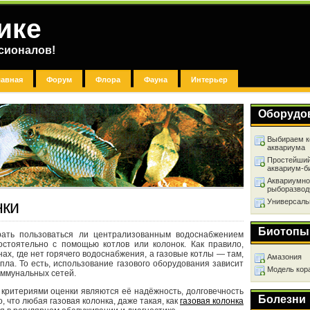
ике
сионалов!
лавная
Форум
Флора
Фауна
Интерьер
Оборудо
Выбираем к
аквариума
Простейший
аквариум-б
Аквариумно
рыборазвод
Универсаль
нки
Биотопы
ать пользоваться ли централизованным водоснабжением
остоятельно с помощью котлов или колонок. Как правило,
ах, где нет горячего водоснабжения, а газовые котлы — там,
Амазония
пла. То есть, использование газового оборудования зависит
Модель кор
ммунальных сетей.
 критериями оценки являются её надёжность, долговечность
Болезни
, что любая газовая колонка, даже такая, как
газовая колонка