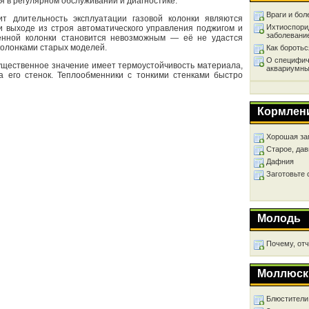
я в регулярном обслуживании и диагностике.
Враги и бол
ит длительность эксплуатации газовой колонки являются
Ихтиоспори
и выходе из строя автоматического управления поджигом и
заболевани
менной колонки становится невозможным — её не удастся
 колонками старых моделей.
Как бороть
О специфич
существенное значение имеет термоустойчивость материала,
аквариумны
на его стенок. Теплообменники с тонкими стенками быстро
Кормлен
Хорошая за
Старое, дав
Дафния
Заготовьте
Молодь
Почему, от
Моллюск
Блюстители