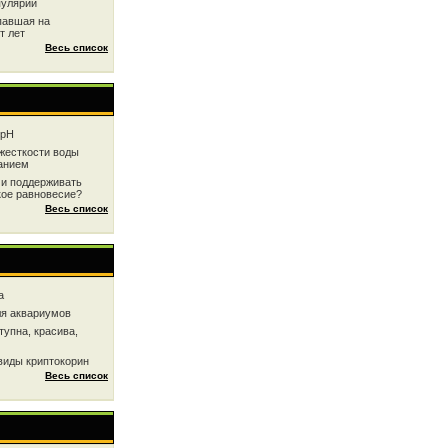
пулярии
павшая на
т лет
Весь список
 рН
жесткоcти воды
анием
 и поддерживать
кое равновесие?
Весь список
a
ля аквариумов
тупна, красива,
виды криптокорин
Весь список