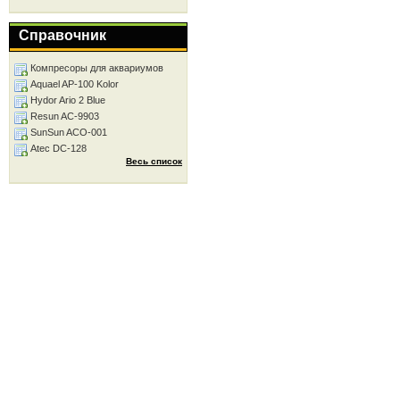
Справочник
Компресоры для аквариумов
Aquael AP-100 Kolor
Hydor Ario 2 Blue
Resun AC-9903
SunSun ACO-001
Atec DC-128
Весь список