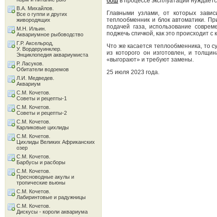
бош
в процессе эксплуатации нуждаетс
В.А. Михайлов.
Главными узлами, от которых завис
Все о гуппи и других
теплообменник и блок автоматики. Пр
живородящих
подачей газа, использование совре
М.Н. Ильин.
поджечь спичкой, как это происходит с
Аквариумное рыбоводство
Г.Р. Аксельрод,
Что же касается теплообменника, то 
У. Вордеруинклер.
из которого он изготовлен, и толщи
Энциклопедия аквариумиста
«выгорают» и требуют замены.
Р. Ласуков.
Обитатели водоемов
25 июля 2023 года.
Л.И. Медведев.
Аквариум
С.М. Кочетов.
Советы и рецепты-1
С.М. Кочетов.
Советы и рецепты-2
С.М. Кочетов.
Карликовые цихлиды
С.М. Кочетов.
Цихлиды Великих Африканских
озер
С.М. Кочетов.
Барбусы и расборы
С.М. Кочетов.
Пресноводные акулы и
тропические вьюны
С.М. Кочетов.
Лабиринтовые и радужницы
С.М. Кочетов.
Дискусы - короли аквариума