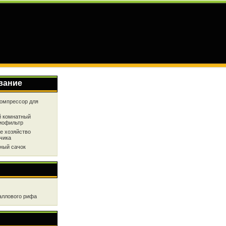
вание
омпрессор для
 комнатный
иофильтр
е хозяйство
чика
ный сачок
аллового рифа