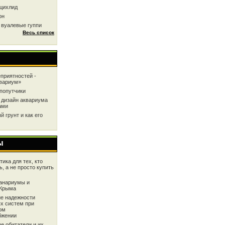
цихлид
он
 вуалевые гуппи
Весь список
приятностей -
квариум»
попутчики
 дизайн аквариума
ами
 грунт и как его
ы
ика для тех, кто
ь, а не просто купить
анариумы и
 Крыма
е надежности
х систем при
ом
бжении
е обитатели и их