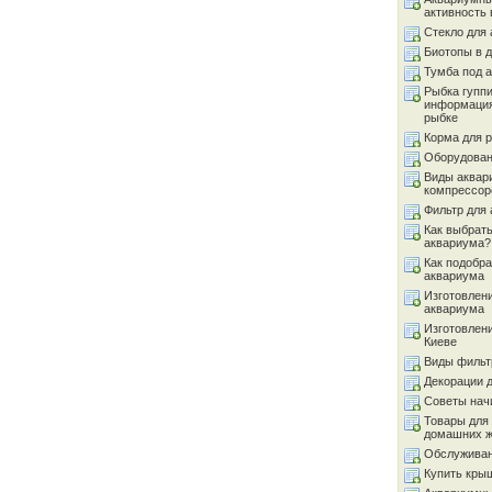
активность 
Стекло для
Биотопы в 
Тумба под 
Рыбка гуппи
информация
рыбке
Корма для 
Оборудован
Виды аквар
компрессор
Фильтр для
Как выбрать
аквариума?
Как подобра
аквариума
Изготовлен
аквариума
Изготовлен
Киеве
Виды фильт
Декорации 
Советы на
Товары для
домашних 
Обслуживан
Купить кры