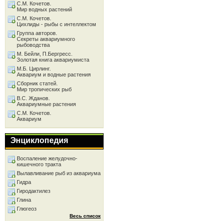
С.М. Кочетов.
Мир водных растений
С.М. Кочетов.
Цихлиды - рыбы с интеллектом
Группа авторов.
Секреты аквариумного
рыбоводства
М. Бейли, П.Бергресс.
Золотая книга аквариумиста
М.Б. Цирлинг.
Аквариум и водные растения
Сборник статей.
Мир тропических рыб
В.С. Жданов.
Аквариумные растения
С.М. Кочетов.
Аквариум
Энциклопедия
Воспаление желудочно-
кишечного тракта
Вылавливание рыб из аквариума
Гидра
Гиродактилез
Глина
Глюгеоз
Весь список