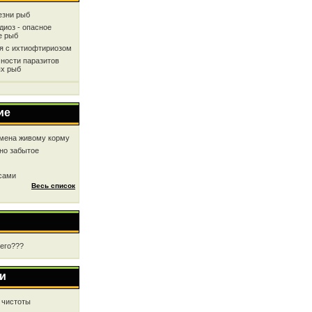
езни рыб
диоз - опасное
е рыб
ся с ихтиофтириозом
ности паразитов
х рыб
ие
мена живому корму
но забытое
 сами
Весь список
чего???
и
 чистоты