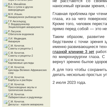
не расстаются со своими
В.А. Михайлов.
наносимый органам зрения, 
Все о гуппи и других
живородящих
Главная проблема при чтен
М.Н. Ильин.
Аквариумное рыбоводство
глаза, из-за чего поверхно
Г.Р. Аксельрод,
Кроме того, человек перест
У. Вордеруинклер.
Энциклопедия аквариумиста
прямо перед собой — это нее
Р. Ласуков.
Обитатели водоемов
Таким образом, развитие
Л.И. Медведев.
бедствием с точки зрения 
Аквариум
С.М. Кочетов.
именно развивающиеся техно
Советы и рецепты-1
глазной клинике 3 зет
работ
С.М. Кочетов.
Советы и рецепты-2
по микрохирургии глаза. 
С.М. Кочетов.
вернут зрению былое здоров
Карликовые цихлиды
С.М. Кочетов.
А для того чтобы сохранит
Цихлиды Великих Африканских
озер
делать несколько простых у
С.М. Кочетов.
Барбусы и расборы
2 июля 2023 года.
С.М. Кочетов.
Пресноводные акулы и
тропические вьюны
С.М. Кочетов.
Лабиринтовые и радужницы
С.М. Кочетов.
Дискусы - короли аквариума