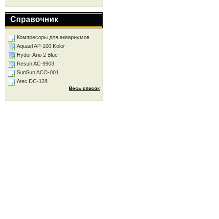
Справочник
Компресоры для аквариумов
Aquael AP-100 Kolor
Hydor Ario 2 Blue
Resun AC-9903
SunSun ACO-001
Atec DC-128
Весь список