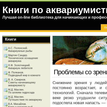
Книги по аквариумист
Лучшая on-line библиотека для начинающих и профес
Г
Книги
А.С. Полонский.
Аквариумные рыбы
Мартин Сандер.
Техническое оснащение
аквариума
Н.Ф. Золотницкий.
Аквариум любителя
Проблемы со зрен
Ф. Полканов.
Подводный мир в комнате
В. А. Смирнов.
Снижение зрения у людей
Советы начинающему
аквариумисту
постоянно возрастает, и 
М.Д. Махлин.
технологий. Сначала телев
По аллеям гидросада
М.Д. Махлин.
веке резко ухудшили сит
Путешествие по аквариуму
подоспела новая напасть —
В.А. Михайлов.
Корм и питание рыб