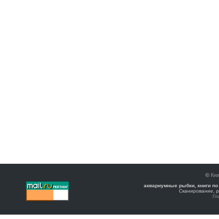
©
Кни
аквариумные рыбки, книги по
Сканирование, р
Гл