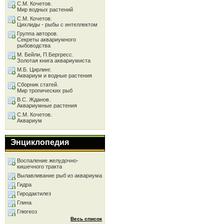
С.М. Кочетов.
Мир водных растений
С.М. Кочетов.
Цихлиды - рыбы с интеллектом
Группа авторов.
Секреты аквариумного
рыбоводства
М. Бейли, П.Бергресс.
Золотая книга аквариумиста
М.Б. Цирлинг.
Аквариум и водные растения
Сборник статей.
Мир тропических рыб
В.С. Жданов.
Аквариумные растения
С.М. Кочетов.
Аквариум
Энциклопедия
Воспаление желудочно-
кишечного тракта
Вылавливание рыб из аквариума
Гидра
Гиродактилез
Глина
Глюгеоз
Весь список