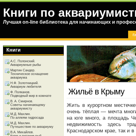
Книги по аквариумист
Лучшая on-line библиотека для начинающих и профес
Г
Книги
А.С. Полонский.
Аквариумные рыбы
Мартин Сандер.
Техническое оснащение
аквариума
Н.Ф. Золотницкий.
Аквариум любителя
Жильё в Крыму
Ф. Полканов.
Подводный мир в комнате
В. А. Смирнов.
Жить в курортном местечке
Советы начинающему
аквариумисту
очень тёплая — мечта мног
М.Д. Махлин.
на юге много, а площадь Ч
По аллеям гидросада
М.Д. Махлин.
недвижимость здесь тр
Путешествие по аквариуму
Краснодарском крае, так и в
В.А. Михайлов.
Корм и питание рыб