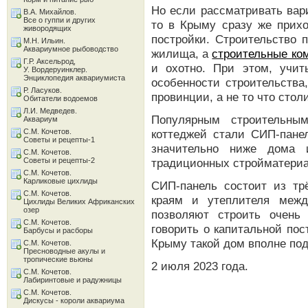
Но если рассматривать вар
В.А. Михайлов.
Все о гуппи и других
то в Крыму сразу же прихо
живородящих
постройки. Строительство 
М.Н. Ильин.
Аквариумное рыбоводство
жилища, а
строительные ко
Г.Р. Аксельрод,
и охотно. При этом, учи
У. Вордеруинклер.
Энциклопедия аквариумиста
особенности строительств
Р. Ласуков.
провинции, а не то что стол
Обитатели водоемов
Л.И. Медведев.
Популярным строительны
Аквариум
С.М. Кочетов.
коттеджей стали СИП-пане
Советы и рецепты-1
значительно ниже дома и
С.М. Кочетов.
Советы и рецепты-2
традиционных стройматериа
С.М. Кочетов.
Карликовые цихлиды
СИП-панель состоит из тр
С.М. Кочетов.
краям и утеплителя меж
Цихлиды Великих Африканских
озер
позволяют строить очень
С.М. Кочетов.
говорить о капитальной пос
Барбусы и расборы
Крыму такой дом вполне под
С.М. Кочетов.
Пресноводные акулы и
тропические вьюны
2 июля 2023 года.
С.М. Кочетов.
Лабиринтовые и радужницы
С.М. Кочетов.
Дискусы - короли аквариума