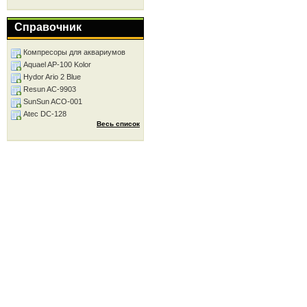
Справочник
Компресоры для аквариумов
Aquael AP-100 Kolor
Hydor Ario 2 Blue
Resun AC-9903
SunSun ACO-001
Atec DC-128
Весь список