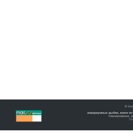
©
Кни
аквариумные рыбки, книги по
Сканирование, р
Гл