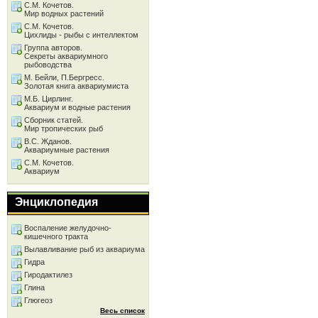
С.М. Кочетов.
Мир водных растений
С.М. Кочетов.
Цихлиды - рыбы с интеллектом
Группа авторов.
Секреты аквариумного
рыбоводства
М. Бейли, П.Бергресс.
Золотая книга аквариумиста
М.Б. Цирлинг.
Аквариум и водные растения
Сборник статей.
Мир тропических рыб
В.С. Жданов.
Аквариумные растения
С.М. Кочетов.
Аквариум
Энциклопедия
Воспаление желудочно-
кишечного тракта
Вылавливание рыб из аквариума
Гидра
Гиродактилез
Глина
Глюгеоз
Весь список