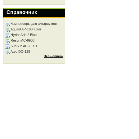
Справочник
Компресоры для аквариумов
Aquael AP-100 Kolor
Hydor Ario 2 Blue
Resun AC-9903
SunSun ACO-001
Atec DC-128
Весь список