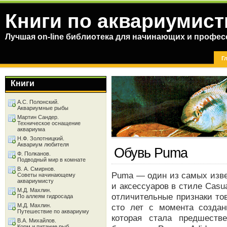
Книги по аквариумист
Лучшая on-line библиотека для начинающих и профес
Г
Книги
А.С. Полонский.
Аквариумные рыбы
Мартин Сандер.
Техническое оснащение
аквариума
Н.Ф. Золотницкий.
Аквариум любителя
Обувь Puma
Ф. Полканов.
Подводный мир в комнате
В. А. Смирнов.
Puma — один из самых изве
Советы начинающему
аквариумисту
и аксессуаров в стиле Casu
М.Д. Махлин.
отличительные признаки то
По аллеям гидросада
М.Д. Махлин.
сто лет с момента созда
Путешествие по аквариуму
которая стала предшеств
В.А. Михайлов.
Корм и питание рыб