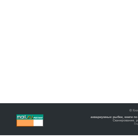
©
Кни
аквариумные рыбки, книги по
Сканирование, р
Гл