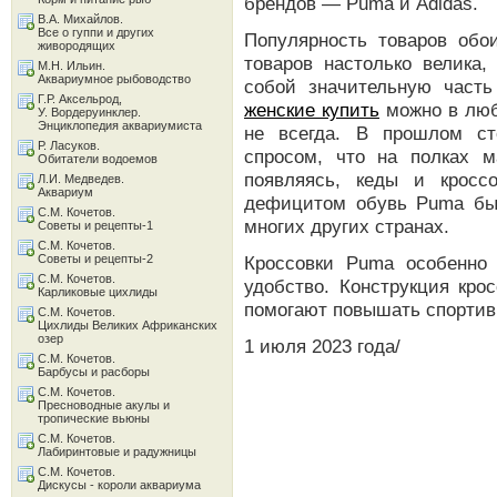
брендов — Puma и Adidas.
В.А. Михайлов.
Все о гуппи и других
Популярность товаров обо
живородящих
товаров настолько велика,
М.Н. Ильин.
Аквариумное рыбоводство
собой значительную часть
Г.Р. Аксельрод,
женские купить
можно в люб
У. Вордеруинклер.
Энциклопедия аквариумиста
не всегда. В прошлом ст
Р. Ласуков.
спросом, что на полках 
Обитатели водоемов
появляясь, кеды и кросс
Л.И. Медведев.
Аквариум
дефицитом обувь Puma был
С.М. Кочетов.
многих других странах.
Советы и рецепты-1
С.М. Кочетов.
Советы и рецепты-2
Кроссовки Puma особенно
С.М. Кочетов.
удобство. Конструкция кро
Карликовые цихлиды
помогают повышать спортив
С.М. Кочетов.
Цихлиды Великих Африканских
озер
1 июля 2023 года/
С.М. Кочетов.
Барбусы и расборы
С.М. Кочетов.
Пресноводные акулы и
тропические вьюны
С.М. Кочетов.
Лабиринтовые и радужницы
С.М. Кочетов.
Дискусы - короли аквариума