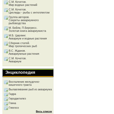
С.М. Кочетов.
Мир водных растений
С.М. Кочетов.
Цихлиды - рыбы с интеллектом
Группа авторов.
Секреты аквариумного
рыбоводства
М. Бейли, П.Бергресс.
Золотая книга аквариумиста
М.Б. Цирлинг.
Аквариум и водные растения
Сборник статей.
Мир тропических рыб
В.С. Жданов.
Аквариумные растения
С.М. Кочетов.
Аквариум
Энциклопедия
Воспаление желудочно-
кишечного тракта
Вылавливание рыб из аквариума
Гидра
Гиродактилез
Глина
Глюгеоз
Весь список