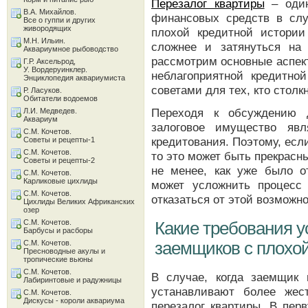
Перезалог квартиры
– один
В.А. Михайлов.
финансовых средств в слу
Все о гуппи и других
живородящих
плохой кредитной истории
М.Н. Ильин.
сложнее и затянуться на
Аквариумное рыбоводство
рассмотрим основные аспек
Г.Р. Аксельрод,
У. Вордеруинклер.
неблагоприятной кредитно
Энциклопедия аквариумиста
советами для тех, кто столк
Р. Ласуков.
Обитатели водоемов
Переходя к обсуждению д
Л.И. Медведев.
Аквариум
залоговое имущество явл
С.М. Кочетов.
кредитования. Поэтому, есл
Советы и рецепты-1
С.М. Кочетов.
то это может быть прекрас
Советы и рецепты-2
не менее, как уже было о
С.М. Кочетов.
Карликовые цихлиды
может усложнить процесс 
С.М. Кочетов.
отказаться от этой возможно
Цихлиды Великих Африканских
озер
С.М. Кочетов.
Какие требования 
Барбусы и расборы
С.М. Кочетов.
заемщиков с плохой
Пресноводные акулы и
тропические вьюны
С.М. Кочетов.
В случае, когда заемщик
Лабиринтовые и радужницы
устанавливают более жес
С.М. Кочетов.
Дискусы - короли аквариума
перезалог квартиры. В пер