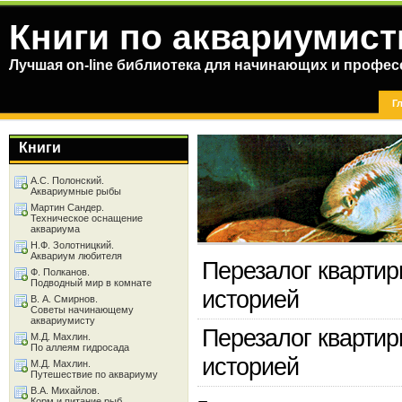
Книги по аквариумист
Лучшая on-line библиотека для начинающих и профес
Г
Книги
А.С. Полонский.
Аквариумные рыбы
Мартин Сандер.
Техническое оснащение
аквариума
Н.Ф. Золотницкий.
Аквариум любителя
Перезалог квартир
Ф. Полканов.
Подводный мир в комнате
историей
В. А. Смирнов.
Советы начинающему
аквариумисту
Перезалог квартир
М.Д. Махлин.
По аллеям гидросада
историей
М.Д. Махлин.
Путешествие по аквариуму
В.А. Михайлов.
Корм и питание рыб