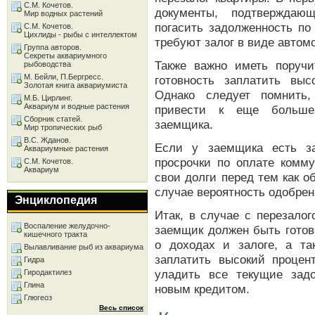
С.М. Кочетов.
документы, подтверждаю
Мир водных растений
погасить задолженность по
С.М. Кочетов.
Цихлиды - рыбы с интеллектом
требуют залог в виде автом
Группа авторов.
Секреты аквариумного
Также важно иметь поруч
рыбоводства
М. Бейли, П.Бергресс.
готовность заплатить выс
Золотая книга аквариумиста
Однако следует помнить,
М.Б. Цирлинг.
Аквариум и водные растения
привести к еще больше
Сборник статей.
заемщика.
Мир тропических рыб
В.С. Жданов.
Если у заемщика есть з
Аквариумные растения
просрочки по оплате комму
С.М. Кочетов.
Аквариум
свои долги перед тем как 
случае вероятность одобрен
Энциклопедия
Итак, в случае с перезало
Воспаление желудочно-
заемщик должен быть готов
кишечного тракта
о доходах и залоге, а т
Вылавливание рыб из аквариума
заплатить высокий процен
Гидра
уладить все текущие зад
Гиродактилез
Глина
новым кредитом.
Глюгеоз
Весь список