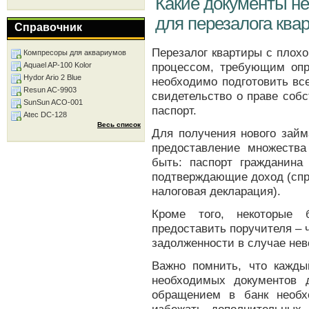
Какие документы не
для перезалога ква
Справочник
Перезалог квартиры с плох
Компресоры для аквариумов
процессом, требующим опр
Aquael AP-100 Kolor
Hydor Ario 2 Blue
необходимо подготовить вс
Resun AC-9903
свидетельство о праве соб
SunSun ACO-001
паспорт.
Atec DC-128
Весь список
Для получения нового займ
предоставление множества
быть: паспорт гражданин
подтверждающие доход (спр
налоговая декларация).
Кроме того, некоторые 
предоставить поручителя – ч
задолженности в случае не
Важно помнить, что кажды
необходимых документов 
обращением в банк необх