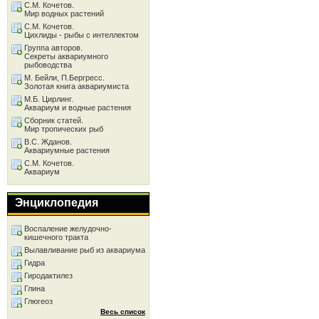
С.М. Кочетов.
Мир водных растений
С.М. Кочетов.
Цихлиды - рыбы с интеллектом
Группа авторов.
Секреты аквариумного
рыбоводства
М. Бейли, П.Бергресс.
Золотая книга аквариумиста
М.Б. Цирлинг.
Аквариум и водные растения
Сборник статей.
Мир тропических рыб
В.С. Жданов.
Аквариумные растения
С.М. Кочетов.
Аквариум
Энциклопедия
Воспаление желудочно-
кишечного тракта
Вылавливание рыб из аквариума
Гидра
Гиродактилез
Глина
Глюгеоз
Весь список