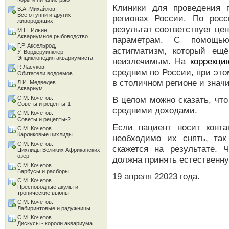
Клиники для проведения 
В.А. Михайлов.
Все о гуппи и других
регионах России. По рос
живородящих
результат соответствует це
М.Н. Ильин.
Аквариумное рыбоводство
параметрам. С помощью
Г.Р. Аксельрод,
астигматизм, который ещё
У. Вордеруинклер.
Энциклопедия аквариумиста
неизлечимым. На
коррекци
Р. Ласуков.
средним по России, при это
Обитатели водоемов
в столичном регионе и знач
Л.И. Медведев.
Аквариум
С.М. Кочетов.
В целом можно сказать, чт
Советы и рецепты-1
средними доходами.
С.М. Кочетов.
Советы и рецепты-2
Если пациент носит конт
С.М. Кочетов.
Карликовые цихлиды
необходимо их снять, та
С.М. Кочетов.
скажется на результате. 
Цихлиды Великих Африканских
озер
должна принять естественн
С.М. Кочетов.
Барбусы и расборы
19 апреля 22023 года.
С.М. Кочетов.
Пресноводные акулы и
тропические вьюны
С.М. Кочетов.
Лабиринтовые и радужницы
С.М. Кочетов.
Дискусы - короли аквариума