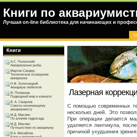
Книги по аквариумист
Лучшая on-line библиотека для начинающих и профес
Г
Книги
А.С. Полонский.
Аквариумные рыбы
Мартин Сандер.
Техническое оснащение
аквариума
Н.Ф. Золотницкий.
Аквариум любителя
Лазерная коррекци
Ф. Полканов.
Подводный мир в комнате
В. А. Смирнов.
С помощью современных те
Советы начинающему
аквариумисту
несколько дней. Это позво
М.Д. Махлин.
При операции делается мал
По аллеям гидросада
М.Д. Махлин.
удаляется лентикула, после
Путешествие по аквариуму
причиной ухудшения зрения,
В.А. Михайлов.
Корм и питание рыб