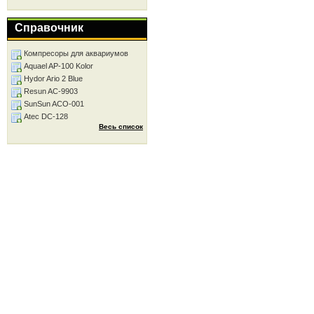
Справочник
Компресоры для аквариумов
Aquael AP-100 Kolor
Hydor Ario 2 Blue
Resun AC-9903
SunSun ACO-001
Atec DC-128
Весь список