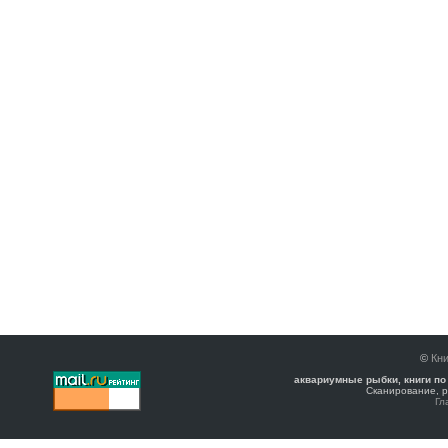
©
Кни
аквариумные рыбки, книги по
Сканирование, р
Гл