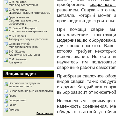
С.М. Кочетов.
приобретение
сварочного
Мир водных растений
решением. Сварка - это н
С.М. Кочетов.
Цихлиды - рыбы с интеллектом
металла, который может и
Группа авторов.
производства до строительс
Секреты аквариумного
рыбоводства
М. Бейли, П.Бергресс.
При помощи сварки вы 
Золотая книга аквариумиста
металлические констру
М.Б. Цирлинг.
Аквариум и водные растения
модернизацию оборудования
Сборник статей.
для своих проектов. Важно
Мир тропических рыб
которая требует некотор
В.С. Жданов.
Аквариумные растения
использования. Но если в
С.М. Кочетов.
научитесь им пользовать
Аквариум
сварочные работы самостоя
Энциклопедия
Приобретая сварочное обор
видов сварки, таких как дуг
Воспаление желудочно-
и другие. Каждый вид сварк
кишечного тракта
Вылавливание рыб из аквариума
выбор зависит от конкретной
Гидра
Несомненным преимущест
Гиродактилез
Глина
надежность соединения. Ме
Глюгеоз
обладают высокой устойчив
Весь список