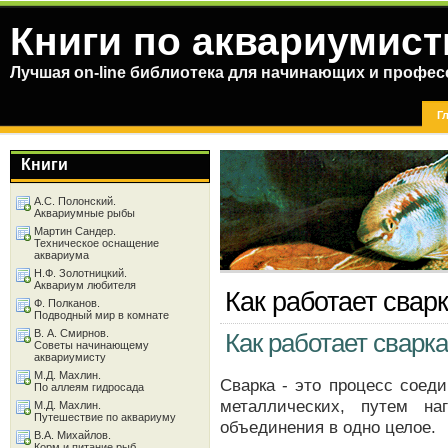
Книги по аквариумист
Лучшая on-line библиотека для начинающих и профес
Г
Книги
А.С. Полонский.
Аквариумные рыбы
Мартин Сандер.
Техническое оснащение
аквариума
Н.Ф. Золотницкий.
Аквариум любителя
Как работает свар
Ф. Полканов.
Подводный мир в комнате
В. А. Смирнов.
Как работает сварк
Советы начинающему
аквариумисту
М.Д. Махлин.
Сварка - это процесс соед
По аллеям гидросада
металлических, путем н
М.Д. Махлин.
Путешествие по аквариуму
объединения в одно целое.
В.А. Михайлов.
Корм и питание рыб