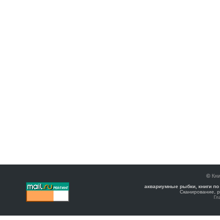
©
Кни
аквариумные рыбки, книги по
Сканирование, р
Гл