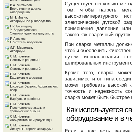
Существует несколько мето
В.А. Михайлов.
Все о гуппи и других
том, чтобы нагреть ме
живородящих
высокотемпературного и
М.Н. Ильин.
Аквариумное рыбоводство
электрический дуговой ра
Г.Р. Аксельрод,
применения давления или
У. Вордеруинклер.
Энциклопедия аквариумиста
такого как сварочный пруток.
Р. Ласуков.
Обитатели водоемов
При сварке металлы должны
Л.И. Медведев.
чтобы обеспечить качествен
Аквариум
путем использования сп
С.М. Кочетов.
Советы и рецепты-1
шлифовальных инструменто
С.М. Кочетов.
Советы и рецепты-2
Кроме того, сварка може
С.М. Кочетов.
Карликовые цихлиды
зависимости от типа соедин
С.М. Кочетов.
может требовать высокой 
Цихлиды Великих Африканских
озер
точность и надежность со
С.М. Кочетов.
сварка может быть быстрее 
Барбусы и расборы
С.М. Кочетов.
Как используется с
Пресноводные акулы и
тропические вьюны
оборудование и в ч
С.М. Кочетов.
Лабиринтовые и радужницы
С.М. Кочетов.
Дискусы - короли аквариума
Если у вас есть задача 