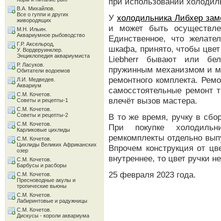
при использовании холодил
В.А. Михайлов.
Все о гуппи и других
У
холодильника Либхер зам
живородящих
и может быть осуществле
М.Н. Ильин.
Аквариумное рыбоводство
Единственное, что желате
Г.Р. Аксельрод,
шкафа, принято, чтобы цвет
У. Вордеруинклер.
Энциклопедия аквариумиста
Liebherr бывают или бе
Р. Ласуков.
пружинным механизмом и мог
Обитатели водоемов
ремонтного комплекта. Рем
Л.И. Медведев.
Аквариум
самосстоятельные ремонт т
С.М. Кочетов.
влечёт вызов мастера.
Советы и рецепты-1
С.М. Кочетов.
Советы и рецепты-2
В то же время, ручку в сб
С.М. Кочетов.
При покупке холодильни
Карликовые цихлиды
ремкомплекты отдельно выпу
С.М. Кочетов.
Цихлиды Великих Африканских
Впрочем конструкция от цв
озер
внутреннее, то цвет ручки н
С.М. Кочетов.
Барбусы и расборы
25 февраля 2023 года.
С.М. Кочетов.
Пресноводные акулы и
тропические вьюны
С.М. Кочетов.
Лабиринтовые и радужницы
С.М. Кочетов.
Дискусы - короли аквариума