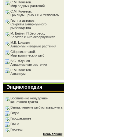
С.М. Кочетов.
Мир водных растений
С.М. Кочетов.
Цихлиды - рыбы с интеллектом
Группа авторов.
Секреты аквариумного
рыбоводства
М. Бейли, П.Бергресс.
Золотая книга аквариумиста
М.Б. Цирлинг.
Аквариум и водные растения
Сборник статей.
Мир тропических рыб
В.С. Жданов.
Аквариумные растения
С.М. Кочетов.
Аквариум
Энциклопедия
Воспаление желудочно-
кишечного тракта
Вылавливание рыб из аквариума
Гидра
Гиродактилез
Глина
Глюгеоз
Весь список