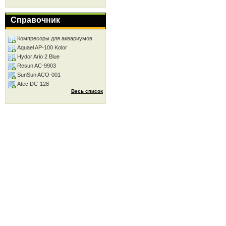
Справочник
Компресоры для аквариумов
Aquael AP-100 Kolor
Hydor Ario 2 Blue
Resun AC-9903
SunSun ACO-001
Atec DC-128
Весь список