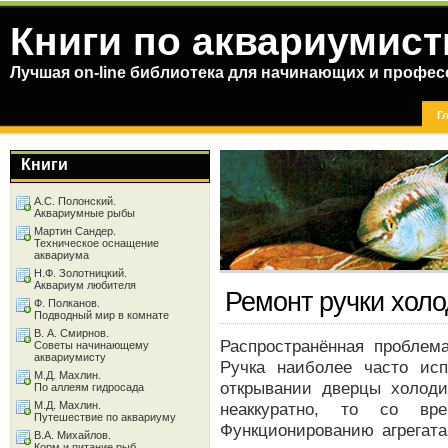
Книги по аквариумист
Лучшая on-line библиотека для начинающих и профес
Г
Книги
А.С. Полонский.
Аквариумные рыбы
Мартин Сандер.
Техническое оснащение
аквариума
Н.Ф. Золотницкий.
Аквариум любителя
Ремонт ручки хол
Ф. Полканов.
Подводный мир в комнате
В. А. Смирнов.
Распространённая проблем
Советы начинающему
аквариумисту
Ручка наиболее часто ис
М.Д. Махлин.
открывании дверцы холоди
По аллеям гидросада
М.Д. Махлин.
неаккуратно, то со в
Путешествие по аквариуму
Функционированию агрегата
В.А. Михайлов.
Корм и питание рыб