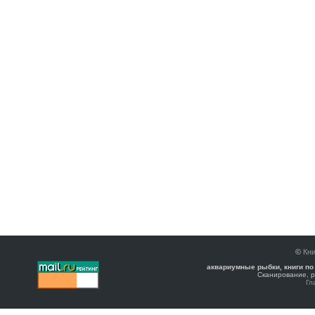
©
Кни
аквариумные рыбки, книги по
Сканирование, р
Гл