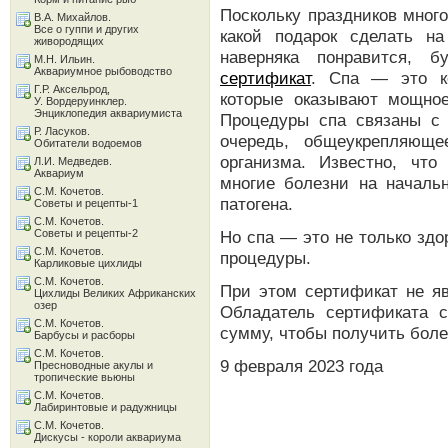
Поскольку праздников много
В.А. Михайлов.
Все о гуппи и других
какой подарок сделать н
живородящих
наверняка понравится, 
М.Н. Ильин.
Аквариумное рыбоводство
сертификат
. Спа — это ко
Г.Р. Аксельрод,
которые оказывают мощно
У. Вордеруинклер.
Энциклопедия аквариумиста
Процедуры спа связаны с 
Р. Ласуков.
очередь, общеукрепляющ
Обитатели водоемов
организма. Известно, что
Л.И. Медведев.
Аквариум
многие болезни на начальн
С.М. Кочетов.
патогена.
Советы и рецепты-1
С.М. Кочетов.
Советы и рецепты-2
Но спа — это не только здо
С.М. Кочетов.
процедуры.
Карликовые цихлиды
С.М. Кочетов.
При этом сертификат не яв
Цихлиды Великих Африканских
озер
Обладатель сертификата 
С.М. Кочетов.
сумму, чтобы получить боле
Барбусы и расборы
С.М. Кочетов.
9 февраля 2023 года
Пресноводные акулы и
тропические вьюны
С.М. Кочетов.
Лабиринтовые и радужницы
С.М. Кочетов.
Дискусы - короли аквариума