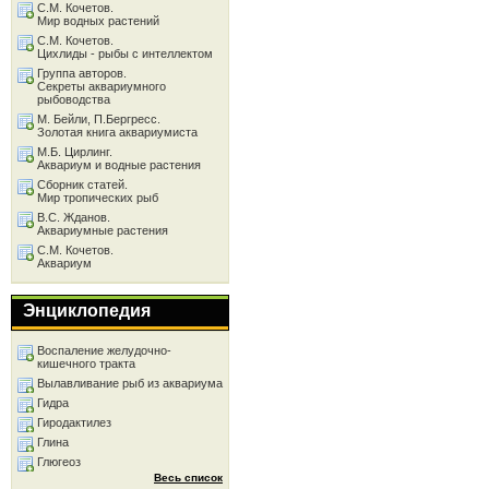
С.М. Кочетов.
Мир водных растений
С.М. Кочетов.
Цихлиды - рыбы с интеллектом
Группа авторов.
Секреты аквариумного
рыбоводства
М. Бейли, П.Бергресс.
Золотая книга аквариумиста
М.Б. Цирлинг.
Аквариум и водные растения
Сборник статей.
Мир тропических рыб
В.С. Жданов.
Аквариумные растения
С.М. Кочетов.
Аквариум
Энциклопедия
Воспаление желудочно-
кишечного тракта
Вылавливание рыб из аквариума
Гидра
Гиродактилез
Глина
Глюгеоз
Весь список