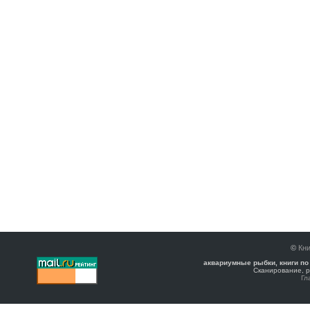
©
Кни
аквариумные рыбки, книги по
Сканирование, р
Гл