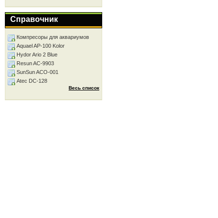
Справочник
Компресоры для аквариумов
Aquael AP-100 Kolor
Hydor Ario 2 Blue
Resun AC-9903
SunSun ACO-001
Atec DC-128
Весь список