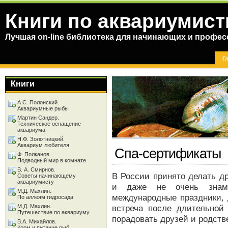
Книги по аквариумист
Лучшая on-line библиотека для начинающих и профес
Г
Книги
А.С. Полонский.
Аквариумные рыбы
Мартин Сандер.
Техническое оснащение
аквариума
Н.Ф. Золотницкий.
Аквариум любителя
Спа-сертификаты
Ф. Полканов.
Подводный мир в комнате
В. А. Смирнов.
В России принято делать д
Советы начинающему
аквариумисту
и даже не очень знаме
М.Д. Махлин.
международные праздники, 
По аллеям гидросада
М.Д. Махлин.
встреча после длительной
Путешествие по аквариуму
порадовать друзей и родств
В.А. Михайлов.
Корм и питание рыб