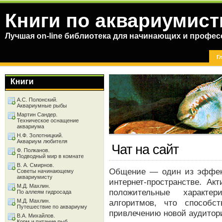
Книги по аквариумист
Лучшая on-line библиотека для начинающих и профес
Г
Книги
А.С. Полонский.
Аквариумные рыбы
Мартин Сандер.
Техническое оснащение
аквариума
Н.Ф. Золотницкий.
Аквариум любителя
Чат на сайт
Ф. Полканов.
Подводный мир в комнате
В. А. Смирнов.
Общение — один из эффек
Советы начинающему
аквариумисту
интернет-пространстве. Ак
М.Д. Махлин.
положительные характе
По аллеям гидросада
М.Д. Махлин.
алгоритмов, что способс
Путешествие по аквариуму
привлечению новой аудитор
В.А. Михайлов.
Корм и питание рыб