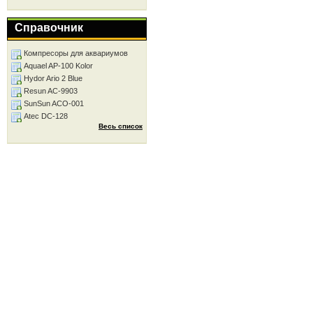
Справочник
Компресоры для аквариумов
Aquael AP-100 Kolor
Hydor Ario 2 Blue
Resun AC-9903
SunSun ACO-001
Atec DC-128
Весь список