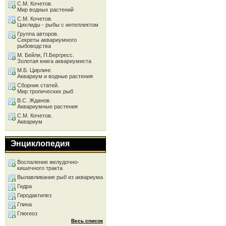
С.М. Кочетов.
Мир водных растений
С.М. Кочетов.
Цихлиды - рыбы с интеллектом
Группа авторов.
Секреты аквариумного
рыбоводства
М. Бейли, П.Бергресс.
Золотая книга аквариумиста
М.Б. Цирлинг.
Аквариум и водные растения
Сборник статей.
Мир тропических рыб
В.С. Жданов.
Аквариумные растения
С.М. Кочетов.
Аквариум
Энциклопедия
Воспаление желудочно-
кишечного тракта
Вылавливание рыб из аквариума
Гидра
Гиродактилез
Глина
Глюгеоз
Весь список