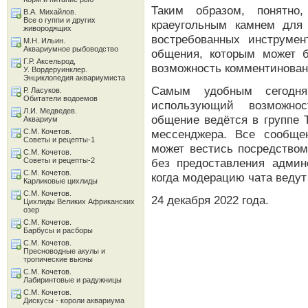
Таким образом, понятно
В.А. Михайлов.
Все о гуппи и других
краеугольным камнем для
живородящих
востребованных инструме
М.Н. Ильин.
Аквариумное рыбоводство
общения, которым может б
Г.Р. Аксельрод,
возможность комментинован
У. Вордеруинклер.
Энциклопедия аквариумиста
Самым удобным сегодн
Р. Ласуков.
Обитатели водоемов
использующий возможнос
Л.И. Медведев.
общение ведётся в группе 
Аквариум
С.М. Кочетов.
мессенджера. Все сообще
Советы и рецепты-1
может вестись посредством
С.М. Кочетов.
Советы и рецепты-2
без предоставления админс
С.М. Кочетов.
когда модерацию чата ведут
Карликовые цихлиды
С.М. Кочетов.
24 декабря 2022 года.
Цихлиды Великих Африканских
озер
С.М. Кочетов.
Барбусы и расборы
С.М. Кочетов.
Пресноводные акулы и
тропические вьюны
С.М. Кочетов.
Лабиринтовые и радужницы
С.М. Кочетов.
Дискусы - короли аквариума