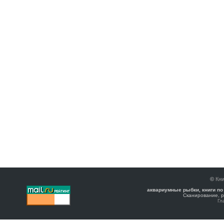
©
Кни
аквариумные рыбки, книги по
Сканирование, р
Гл