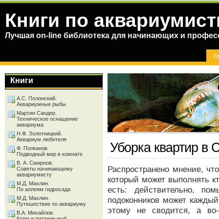
Книги по аквариумист
Лучшая on-line библиотека для начинающих и профес
Г
Книги
А.С. Полонский.
Аквариумные рыбы
Мартин Сандер.
Техническое оснащение
аквариума
Н.Ф. Золотницкий.
Аквариум любителя
Уборка квартир в 
Ф. Полканов.
Подводный мир в комнате
В. А. Смирнов.
Распространено мнение, чт
Советы начинающему
аквариумисту
который может выполнять кт
М.Д. Махлин.
есть: действительно, по
По аллеям гидросада
М.Д. Махлин.
подоконников может каждый.
Путешествие по аквариуму
этому не сводится, а во
В.А. Михайлов.
Корм и питание рыб