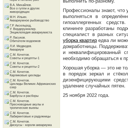
выполнить по-разному.
В.А. Михайлов.
Все о гуппи и других
Профессионалы знают, что 
живородящих
выполняться в определён
М.Н. Ильин.
Аквариумное рыбоводство
гипоаллергенных средств
Г.Р. Аксельрод,
клининге разработаны подр
У. Вордеруинклер.
Энциклопедия аквариумиста
специалист в разных ситу
Р. Ласуков.
уборка квартир
едва ли можн
Обитатели водоемов
домработницы. Поддерживать
Л.И. Медведев.
Аквариум
и неквалифицированный с
С.М. Кочетов.
необходимо обращаться к п
Советы и рецепты-1
С.М. Кочетов.
Советы и рецепты-2
Хорошая уборка — это не то
С.М. Кочетов.
в порядок зеркал и стёкол
Карликовые цихлиды
дизенфицирующими средст
С.М. Кочетов.
Цихлиды Великих Африканских
удаление случайных пятен.
озер
С.М. Кочетов.
25 ноября 2022 года.
Барбусы и расборы
С.М. Кочетов.
Пресноводные акулы и
тропические вьюны
С.М. Кочетов.
Лабиринтовые и радужницы
С.М. Кочетов.
Дискусы - короли аквариума