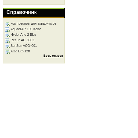
Справочник
Компресоры для аквариумов
Aquael AP-100 Kolor
Hydor Ario 2 Blue
Resun AC-9903
SunSun ACO-001
Atec DC-128
Весь список