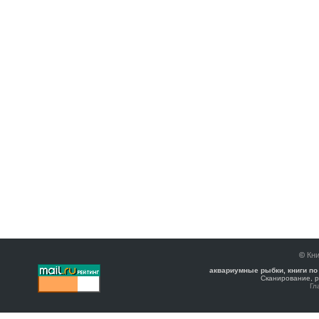
©
Кни
аквариумные рыбки, книги по
Сканирование, р
Гл