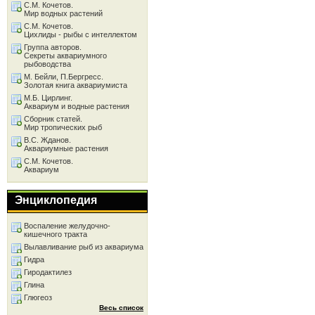
С.М. Кочетов.
Мир водных растений
С.М. Кочетов.
Цихлиды - рыбы с интеллектом
Группа авторов.
Секреты аквариумного
рыбоводства
М. Бейли, П.Бергресс.
Золотая книга аквариумиста
М.Б. Цирлинг.
Аквариум и водные растения
Сборник статей.
Мир тропических рыб
В.С. Жданов.
Аквариумные растения
С.М. Кочетов.
Аквариум
Энциклопедия
Воспаление желудочно-
кишечного тракта
Вылавливание рыб из аквариума
Гидра
Гиродактилез
Глина
Глюгеоз
Весь список