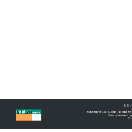
©
Кни
аквариумные рыбки, книги по
Сканирование, р
Гл