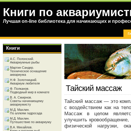
Книги по аквариумист
Лучшая on-line библиотека для начинающих и профес
Г
Книги
А.С. Полонский.
Аквариумные рыбы
Мартин Сандер.
Техническое оснащение
аквариума
Н.Ф. Золотницкий.
Аквариум любителя
Тайский массаж
Ф. Полканов.
Подводный мир в комнате
В. А. Смирнов.
Тайский массаж — это комп
Советы начинающему
аквариумисту
с воздействием как на тел
М.Д. Махлин.
Массаж в целом являетс
По аллеям гидросада
М.Д. Махлин.
улучшить кровообращение,
Путешествие по аквариуму
физической нагрузки, ок
В.А. Михайлов.
Корм и питание рыб