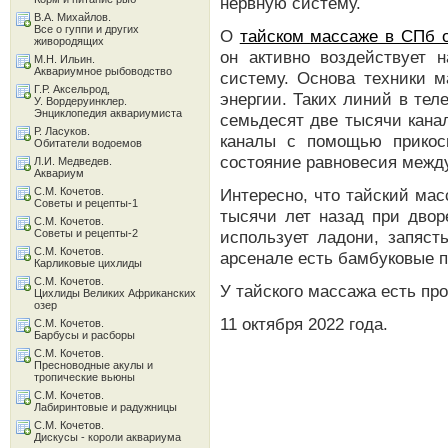
нервную систему.
В.А. Михайлов.
Все о гуппи и других
О
тайском массаже в СПб 
живородящих
он активно воздействует 
М.Н. Ильин.
Аквариумное рыбоводство
систему. Основа техники 
Г.Р. Аксельрод,
энергии. Таких линий в тел
У. Вордеруинклер.
Энциклопедия аквариумиста
семьдесят две тысячи кана
Р. Ласуков.
каналы с помощью прикос
Обитатели водоемов
состояние равновесия между
Л.И. Медведев.
Аквариум
С.М. Кочетов.
Интересно, что тайский мас
Советы и рецепты-1
тысячи лет назад при двор
С.М. Кочетов.
Советы и рецепты-2
использует ладони, запясть
С.М. Кочетов.
арсенале есть бамбуковые п
Карликовые цихлиды
С.М. Кочетов.
У тайского массажа есть пр
Цихлиды Великих Африканских
озер
11 октября 2022 года.
С.М. Кочетов.
Барбусы и расборы
С.М. Кочетов.
Пресноводные акулы и
тропические вьюны
С.М. Кочетов.
Лабиринтовые и радужницы
С.М. Кочетов.
Дискусы - короли аквариума