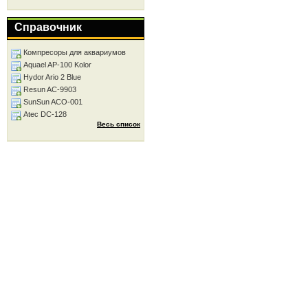
Справочник
Компресоры для аквариумов
Aquael AP-100 Kolor
Hydor Ario 2 Blue
Resun AC-9903
SunSun ACO-001
Atec DC-128
Весь список