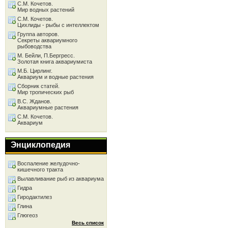
С.М. Кочетов.
Мир водных растений
С.М. Кочетов.
Цихлиды - рыбы с интеллектом
Группа авторов.
Секреты аквариумного
рыбоводства
М. Бейли, П.Бергресс.
Золотая книга аквариумиста
М.Б. Цирлинг.
Аквариум и водные растения
Сборник статей.
Мир тропических рыб
В.С. Жданов.
Аквариумные растения
С.М. Кочетов.
Аквариум
Энциклопедия
Воспаление желудочно-
кишечного тракта
Вылавливание рыб из аквариума
Гидра
Гиродактилез
Глина
Глюгеоз
Весь список