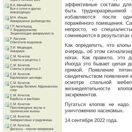
эффективные составы для
В.А. Михайлов.
Все о гуппи и других
быть трудноразрешимой 
живородящих
избавляются после одно
М.Н. Ильин.
Аквариумное рыбоводство
поражённого помещения. Са
Г.Р. Аксельрод,
непросто, но специалис
У. Вордеруинклер.
Энциклопедия аквариумиста
сомневаются в результатах 
Р. Ласуков.
Обитатели водоемов
Как определить, что кло
Л.И. Медведев.
очередь, об этом сигнализи
Аквариум
С.М. Кочетов.
ногах. Как правило, это 
Советы и рецепты-1
Иногда это бывает целая д
С.М. Кочетов.
Советы и рецепты-2
прямой. Появление пяте
С.М. Кочетов.
свидетельством появления 
Карликовые цихлиды
осмотре спальной мебе
С.М. Кочетов.
Цихлиды Великих Африканских
жизнедеятельности клоп
озер
экскрементов.
С.М. Кочетов.
Барбусы и расборы
Пугаться клопов не надо
С.М. Кочетов.
Пресноводные акулы и
уничтожению насекомых.
тропические вьюны
С.М. Кочетов.
14 сентября 2022 года.
Лабиринтовые и радужницы
С.М. Кочетов.
Дискусы - короли аквариума