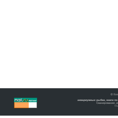
©
Кни
аквариумные рыбки, книги по
Сканирование, р
Гл