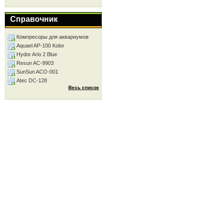
Справочник
Компресоры для аквариумов
Aquael AP-100 Kolor
Hydor Ario 2 Blue
Resun AC-9903
SunSun ACO-001
Atec DC-128
Весь список