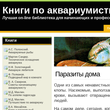
Книги по аквариумист
Лучшая on-line библиотека для начинающих и профес
Г
Книги
А.С. Полонский.
Аквариумные рыбы
Мартин Сандер.
Техническое оснащение
аквариума
Н.Ф. Золотницкий.
Аквариум любителя
Паразиты дома
Ф. Полканов.
Подводный мир в комнате
В. А. Смирнов.
Одни из самых ненавистных
Советы начинающему
аквариумисту
клопы. Насекомые, выполза
М.Д. Махлин.
крови, вызывают отвращени
По аллеям гидросада
М.Д. Махлин.
людей.
Путешествие по аквариуму
В.А. Михайлов.
На самом деле, сегодня, к
Корм и питание рыб