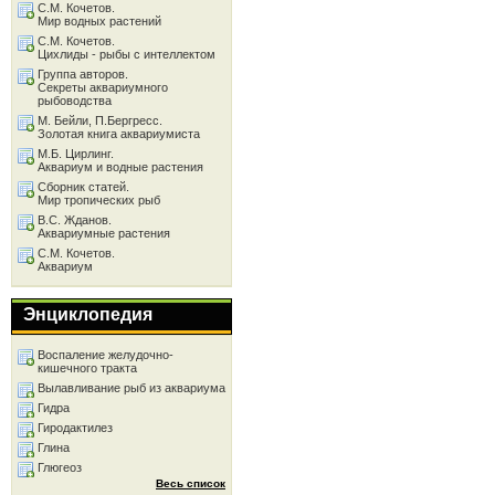
С.М. Кочетов.
Мир водных растений
С.М. Кочетов.
Цихлиды - рыбы с интеллектом
Группа авторов.
Секреты аквариумного
рыбоводства
М. Бейли, П.Бергресс.
Золотая книга аквариумиста
М.Б. Цирлинг.
Аквариум и водные растения
Сборник статей.
Мир тропических рыб
В.С. Жданов.
Аквариумные растения
С.М. Кочетов.
Аквариум
Энциклопедия
Воспаление желудочно-
кишечного тракта
Вылавливание рыб из аквариума
Гидра
Гиродактилез
Глина
Глюгеоз
Весь список